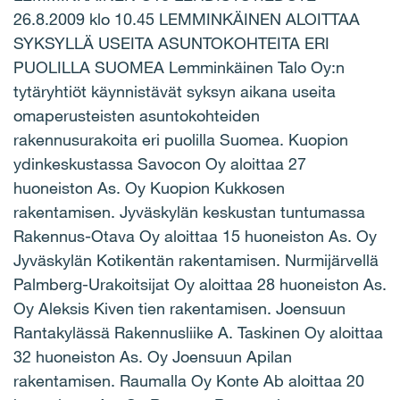
26.8.2009 klo 10.45 LEMMINKÄINEN ALOITTAA
SYKSYLLÄ USEITA ASUNTOKOHTEITA ERI
PUOLILLA SUOMEA Lemminkäinen Talo Oy:n
tytäryhtiöt käynnistävät syksyn aikana useita
omaperusteisten asuntokohteiden
rakennusurakoita eri puolilla Suomea. Kuopion
ydinkeskustassa Savocon Oy aloittaa 27
huoneiston As. Oy Kuopion Kukkosen
rakentamisen. Jyväskylän keskustan tuntumassa
Rakennus-Otava Oy aloittaa 15 huoneiston As. Oy
Jyväskylän Kotikentän rakentamisen. Nurmijärvellä
Palmberg-Urakoitsijat Oy aloittaa 28 huoneiston As.
Oy Aleksis Kiven tien rakentamisen. Joensuun
Rantakylässä Rakennusliike A. Taskinen Oy aloittaa
32 huoneiston As. Oy Joensuun Apilan
rakentamisen. Raumalla Oy Konte Ab aloittaa 20