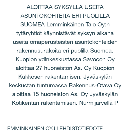
ALOITTAA SYKSYLLÄ USEITA
ASUNTOKOHTEITA ERI PUOLILLA
SUOMEA Lemminkäinen Talo Oy:n
tytäryhtiöt käynnistävät syksyn aikana
useita omaperusteisten asuntokohteiden
rakennusurakoita eri puolilla Suomea.
Kuopion ydinkeskustassa Savocon Oy
aloittaa 27 huoneiston As. Oy Kuopion
Kukkosen rakentamisen. Jyväskylän
keskustan tuntumassa Rakennus-Otava Oy
aloittaa 15 huoneiston As. Oy Jyväskylän
Kotikentän rakentamisen. Nurmijärvellä P
LEMMINKÄINEN OYJ LEHDISTÖTIEDOTE