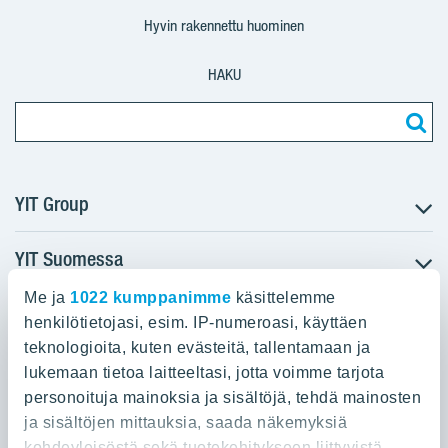
Suomi
Suomi
Suomi
Hyvin rakennettu huominen
HAKU
YIT Group
YIT Suomessa
Tietoa YIT:stä
Töihin meille
Me ja
1022 kumppanimme
käsittelemme
YIT:n pääkonttori
Myytävät asunnot
Sijoittajat
henkilötietojasi, esim. IP-numeroasi, käyttäen
Vuokrattavat toimitilat
teknologioita, kuten evästeitä, tallentamaan ja
Panuntie 11, PL 36, 00620 Helsinki
Projektit
lukemaan tietoa laitteeltasi, jotta voimme tarjota
Kiinteistösijoittaminen
Vastuullisuus
personoituja mainoksia ja sisältöjä, tehdä mainosten
020 433 111
Infrarakentaminen
Media
ja sisältöjen mittauksia, saada näkemyksiä
Toimitilarakentaminen
kohdeyleisöstä sekä tuotekehitykseen liittyvistä