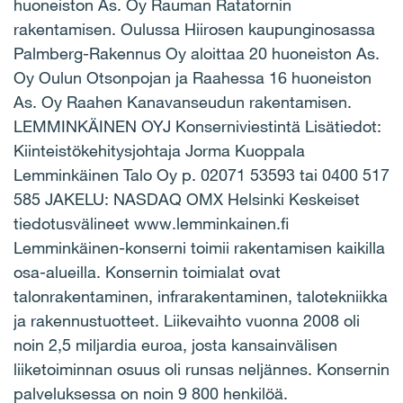
huoneiston As. Oy Rauman Ratatornin
rakentamisen. Oulussa Hiirosen kaupunginosassa
Palmberg-Rakennus Oy aloittaa 20 huoneiston As.
Oy Oulun Otsonpojan ja Raahessa 16 huoneiston
As. Oy Raahen Kanavanseudun rakentamisen.
LEMMINKÄINEN OYJ Konserniviestintä Lisätiedot:
Kiinteistökehitysjohtaja Jorma Kuoppala
Lemminkäinen Talo Oy p. 02071 53593 tai 0400 517
585 JAKELU: NASDAQ OMX Helsinki Keskeiset
tiedotusvälineet www.lemminkainen.fi
Lemminkäinen-konserni toimii rakentamisen kaikilla
osa-alueilla. Konsernin toimialat ovat
talonrakentaminen, infrarakentaminen, talotekniikka
ja rakennustuotteet. Liikevaihto vuonna 2008 oli
noin 2,5 miljardia euroa, josta kansainvälisen
liiketoiminnan osuus oli runsas neljännes. Konsernin
palveluksessa on noin 9 800 henkilöä.