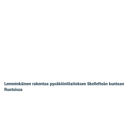
Lemminkäinen rakentaa pysäköintilaitoksen Skellefteån kuntaan
Ruotsissa