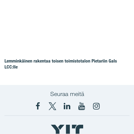
Lemminkäinen rakentaa toisen toimistotalon Pietariin Gals
LCC:lle
Seuraa meitä
Facebook
X
YIT
YIT
Instagram
YIT
YIT
Corporation
Corporation
YIT