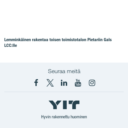
Lemminkäinen rakentaa toisen toimistotalon Pietariin Gals
LCC:lle
Seuraa meitä
Facebook
X
YIT
YIT
Instagram
YIT
YIT
Corporation
Corporation
YIT
Suomi
Suomi
Suomi
Hyvin rakennettu huominen