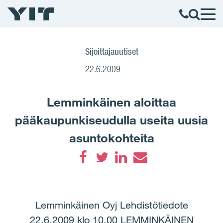
Sijoittajauutiset
22.6.2009
Lemminkäinen aloittaa
pääkaupunkiseudulla useita uusia
asuntokohteita
Facebook
Twitter
LinkedIn
Email
Lemminkäinen Oyj Lehdistötiedote
22.6.2009 klo 10.00 LEMMINKÄINEN