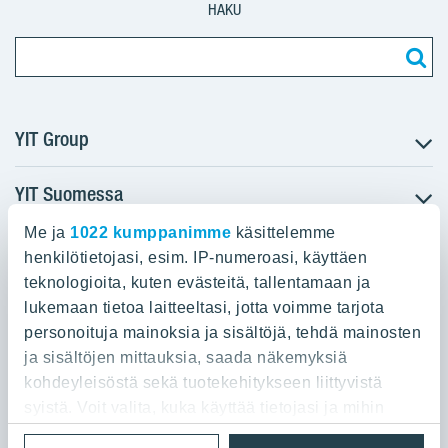
HAKU
YIT Group
YIT Suomessa
Tietoa YIT:stä
Töihin meille
Me ja
1022 kumppanimme
käsittelemme
YIT:n pääkonttori
Myytävät asunnot
Sijoittajat
henkilötietojasi, esim. IP-numeroasi, käyttäen
Vuokrattavat toimitilat
teknologioita, kuten evästeitä, tallentamaan ja
Panuntie 11, PL 36, 00620 Helsinki
Projektit
lukemaan tietoa laitteeltasi, jotta voimme tarjota
Kiinteistösijoittaminen
Vastuullisuus
personoituja mainoksia ja sisältöjä, tehdä mainosten
020 433 111
Infrarakentaminen
Media
ja sisältöjen mittauksia, saada näkemyksiä
Toimitilarakentaminen
Yhteystiedot
kohdeyleisöstä sekä tuotekehitykseen liittyvistä
Teollisuusrakentaminen
syistä. Voit valita, kuka käyttää tietojasi ja mihin
tarkoituksiin.
Tietosuoja ja Käyttöehdot
Lähetä meille palautetta
Evästeet