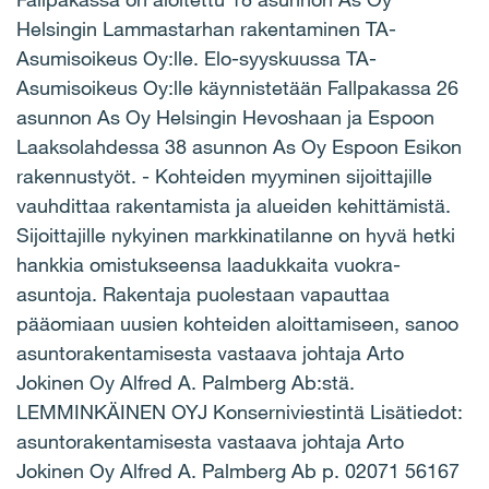
Helsingin Lammastarhan rakentaminen TA-
Asumisoikeus Oy:lle. Elo-syyskuussa TA-
Asumisoikeus Oy:lle käynnistetään Fallpakassa 26
asunnon As Oy Helsingin Hevoshaan ja Espoon
Laaksolahdessa 38 asunnon As Oy Espoon Esikon
rakennustyöt. - Kohteiden myyminen sijoittajille
vauhdittaa rakentamista ja alueiden kehittämistä.
Sijoittajille nykyinen markkinatilanne on hyvä hetki
hankkia omistukseensa laadukkaita vuokra-
asuntoja. Rakentaja puolestaan vapauttaa
pääomiaan uusien kohteiden aloittamiseen, sanoo
asuntorakentamisesta vastaava johtaja Arto
Jokinen Oy Alfred A. Palmberg Ab:stä.
LEMMINKÄINEN OYJ Konserniviestintä Lisätiedot:
asuntorakentamisesta vastaava johtaja Arto
Jokinen Oy Alfred A. Palmberg Ab p. 02071 56167