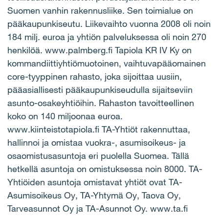
Suomen vanhin rakennusliike. Sen toimialue on
pääkaupunkiseutu. Liikevaihto vuonna 2008 oli noin
184 milj. euroa ja yhtiön palveluksessa oli noin 270
henkilöä. www.palmberg.fi Tapiola KR IV Ky on
kommandiittiyhtiömuotoinen, vaihtuvapääomainen
core-tyyppinen rahasto, joka sijoittaa uusiin,
pääasiallisesti pääkaupunkiseudulla sijaitseviin
asunto-osakeyhtiöihin. Rahaston tavoitteellinen
koko on 140 miljoonaa euroa.
www.kiinteistotapiola.fi TA-Yhtiöt rakennuttaa,
hallinnoi ja omistaa vuokra-, asumisoikeus- ja
osaomistusasuntoja eri puolella Suomea. Tällä
hetkellä asuntoja on omistuksessa noin 8000. TA-
Yhtiöiden asuntoja omistavat yhtiöt ovat TA-
Asumisoikeus Oy, TA-Yhtymä Oy, Taova Oy,
Tarveasunnot Oy ja TA-Asunnot Oy. www.ta.fi