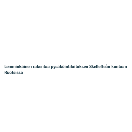
Lemminkäinen rakentaa pysäköintilaitoksen Skellefteån kuntaan
Ruotsissa