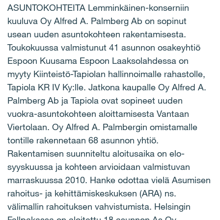
ASUNTOKOHTEITA Lemminkäinen-konserniin
kuuluva Oy Alfred A. Palmberg Ab on sopinut
usean uuden asuntokohteen rakentamisesta.
Toukokuussa valmistunut 41 asunnon osakeyhtiö
Espoon Kuusama Espoon Laaksolahdessa on
myyty Kiinteistö-Tapiolan hallinnoimalle rahastolle,
Tapiola KR IV Ky:lle. Jatkona kaupalle Oy Alfred A.
Palmberg Ab ja Tapiola ovat sopineet uuden
vuokra-asuntokohteen aloittamisesta Vantaan
Viertolaan. Oy Alfred A. Palmbergin omistamalle
tontille rakennetaan 68 asunnon yhtiö.
Rakentamisen suunniteltu aloitusaika on elo-
syyskuussa ja kohteen arvioidaan valmistuvan
marraskuussa 2010. Hanke odottaa vielä Asumisen
rahoitus- ja kehittämiskeskuksen (ARA) ns.
välimallin rahoituksen vahvistumista. Helsingin
Fallpakassa on aloitettu 18 asunnon As Oy