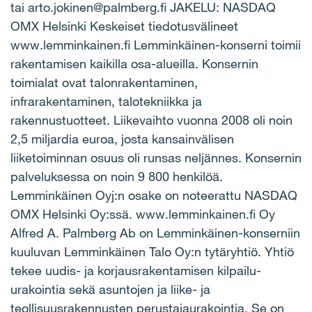
tai arto.jokinen@palmberg.fi JAKELU: NASDAQ
OMX Helsinki Keskeiset tiedotusvälineet
www.lemminkainen.fi Lemminkäinen-konserni toimii
rakentamisen kaikilla osa-alueilla. Konsernin
toimialat ovat talonrakentaminen,
infrarakentaminen, talotekniikka ja
rakennustuotteet. Liikevaihto vuonna 2008 oli noin
2,5 miljardia euroa, josta kansainvälisen
liiketoiminnan osuus oli runsas neljännes. Konsernin
palveluksessa on noin 9 800 henkilöä.
Lemminkäinen Oyj:n osake on noteerattu NASDAQ
OMX Helsinki Oy:ssä. www.lemminkainen.fi Oy
Alfred A. Palmberg Ab on Lemminkäinen-konserniin
kuuluvan Lemminkäinen Talo Oy:n tytäryhtiö. Yhtiö
tekee uudis- ja korjausrakentamisen kilpailu-
urakointia sekä asuntojen ja liike- ja
teollisuusrakennusten perustajaurakointia. Se on