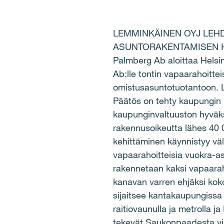
LEMMINKÄINEN OYJ LEHDI
ASUNTORAKENTAMISEN HEL
Palmberg Ab aloittaa Helsi
Ab:lle tontin vapaarahoitte
omistusasuntotuotantoon. L
Päätös on tehty kaupungin k
kaupunginvaltuuston hyväk
rakennusoikeutta lähes 40 
kehittäminen käynnistyy väl
vapaarahoitteisia vuokra-as
rakennetaan kaksi vapaara
kanavan varren ehjäksi kok
sijaitsee kantakaupungissa
raitiovaunulla ja metrolla
tekevät Saukonpaadesta viih