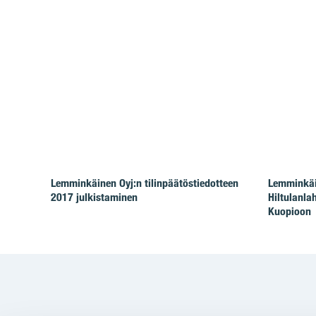
Lemminkäinen Oyj:n tilinpäätöstiedotteen
Lemminkäin
2017 julkistaminen
Hiltulanla
Kuopioon