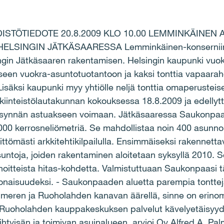
STÖTIEDOTE 20.8.2009 KLO 10.00 LEMMINKÄINEN 
SINGIN JÄTKÄSAARESSA Lemminkäinen-konserniin k
ngin Jätkäsaaren rakentamisen. Helsingin kaupunki vuo
iseen vuokra-asuntotuotantoon ja kaksi tonttia vapaaraho
isäksi kaupunki myy yhtiölle neljä tonttia omaperustei
iinteistölautakunnan kokouksessa 18.8.2009 ja edellytt
synnän astuakseen voimaan. Jätkäsaaressa Saukonpaa
000 kerrosneliömetriä. Se mahdollistaa noin 400 asunn
ittömästi arkkitehtikilpailulla. Ensimmäiseksi rakennetta
untoja, joiden rakentaminen aloitetaan syksyllä 2010. S
hoitteista hitas-kohdetta. Valmistuttuaan Saukonpaasi
onaisuudeksi. - Saukonpaaden aluetta parempia tontteja 
 meren ja Ruoholahden kanavan äärellä, sinne on erinom
 ja Ruoholahden kauppakeskuksen palvelut kävelyetäisy
tyisän ja toimivan asuinalueen, arvioi Oy Alfred A. Pal