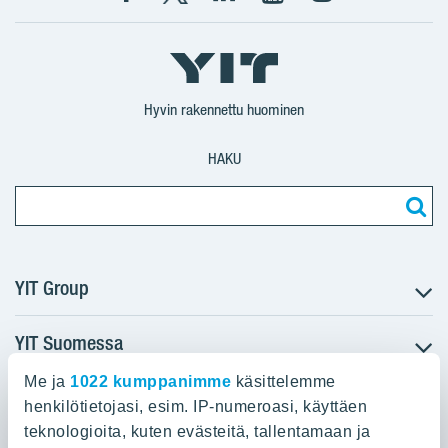
Facebook
X
YIT
YIT
Instagram
YIT
YIT
Corporation
Corporation
YIT
Suomi
Suomi
Suomi
Hyvin rakennettu huominen
HAKU
YIT Group
YIT Suomessa
Tietoa YIT:stä
Töihin meille
Me ja
1022 kumppanimme
käsittelemme
YIT:n pääkonttori
Myytävät asunnot
Sijoittajat
henkilötietojasi, esim. IP-numeroasi, käyttäen
Vuokrattavat toimitilat
teknologioita, kuten evästeitä, tallentamaan ja
Panuntie 11, PL 36, 00620 Helsinki
Projektit