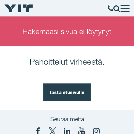
Hakemaasi sivua ei löytynyt
Pahoittelut virheestä.
tästä etusivulle
Seuraa meitä