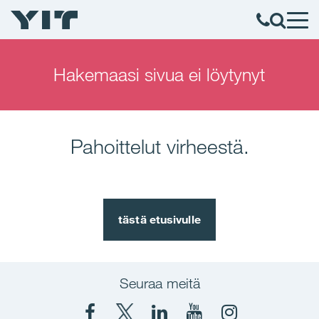
Hakemaasi sivua ei löytynyt
Pahoittelut virheestä.
tästä etusivulle
Seuraa meitä