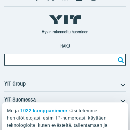
Facebook
X
YIT
YIT
Instagram
YIT
YIT
Corporation
Corporation
YIT
Suomi
Suomi
Suomi
Hyvin rakennettu huominen
HAKU
YIT Group
YIT Suomessa
Tietoa YIT:stä
Töihin meille
Me ja
1022 kumppanimme
käsittelemme
YIT:n pääkonttori
Myytävät asunnot
Sijoittajat
henkilötietojasi, esim. IP-numeroasi, käyttäen
Vuokrattavat toimitilat
teknologioita, kuten evästeitä, tallentamaan ja
Panuntie 11, PL 36, 00620 Helsinki
Projektit