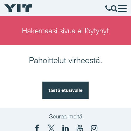
Hakemaasi sivua ei löytynyt
Pahoittelut virheestä.
tästä etusivulle
Seuraa meitä