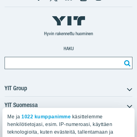
Facebook
X
YIT
YIT
Instagram
YIT
YIT
Corporation
Corporation
YIT
Suomi
Suomi
Suomi
Hyvin rakennettu huominen
HAKU
YIT Group
YIT Suomessa
Tietoa YIT:stä
Töihin meille
Me ja
1022 kumppanimme
käsittelemme
YIT:n pääkonttori
Myytävät asunnot
Sijoittajat
henkilötietojasi, esim. IP-numeroasi, käyttäen
Vuokrattavat toimitilat
teknologioita, kuten evästeitä, tallentamaan ja
Panuntie 11, PL 36, 00620 Helsinki
Projektit