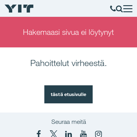
Hakemaasi sivua ei löytynyt
Pahoittelut virheestä.
tästä etusivulle
Seuraa meitä