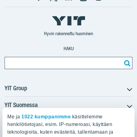
Facebook
X
YIT
YIT
Instagram
YIT
YIT
Corporation
Corporation
YIT
Suomi
Suomi
Suomi
Hyvin rakennettu huominen
HAKU
YIT Group
YIT Suomessa
Tietoa YIT:stä
Töihin meille
Me ja
1022 kumppanimme
käsittelemme
YIT:n pääkonttori
Myytävät asunnot
Sijoittajat
henkilötietojasi, esim. IP-numeroasi, käyttäen
Vuokrattavat toimitilat
teknologioita, kuten evästeitä, tallentamaan ja
Panuntie 11, PL 36, 00620 Helsinki
Projektit