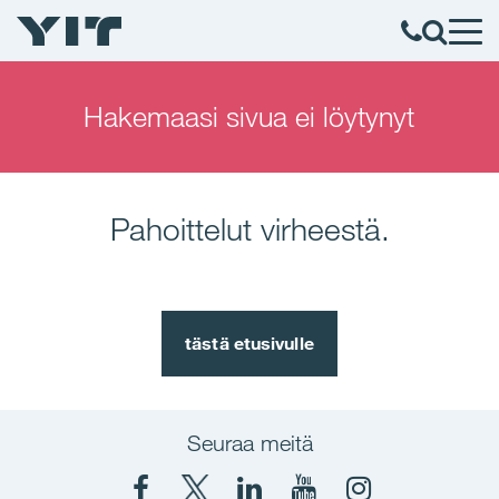
Hakemaasi sivua ei löytynyt
Pahoittelut virheestä.
tästä etusivulle
Seuraa meitä