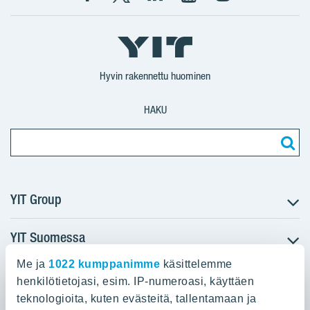
Facebook
X
YIT
YIT
Instagram
YIT
YIT
Corporation
Corporation
YIT
Suomi
Suomi
Suomi
Hyvin rakennettu huominen
HAKU
YIT Group
YIT Suomessa
Tietoa YIT:stä
Töihin meille
Me ja
1022 kumppanimme
käsittelemme
YIT:n pääkonttori
Myytävät asunnot
Sijoittajat
henkilötietojasi, esim. IP-numeroasi, käyttäen
Vuokrattavat toimitilat
teknologioita, kuten evästeitä, tallentamaan ja
Panuntie 11, PL 36, 00620 Helsinki
Projektit