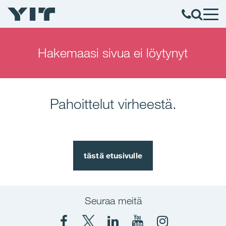
Hakemaasi sivua ei löytynyt
Pahoittelut virheestä.
tästä etusivulle
Seuraa meitä