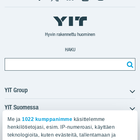
Facebook
X
YIT
YIT
Instagram
YIT
YIT
Corporation
Corporation
YIT
Suomi
Suomi
Suomi
Hyvin rakennettu huominen
HAKU
YIT Group
YIT Suomessa
Tietoa YIT:stä
Töihin meille
Me ja
1022 kumppanimme
käsittelemme
YIT:n pääkonttori
Myytävät asunnot
Sijoittajat
henkilötietojasi, esim. IP-numeroasi, käyttäen
Vuokrattavat toimitilat
teknologioita, kuten evästeitä, tallentamaan ja
Panuntie 11, PL 36, 00620 Helsinki
Projektit