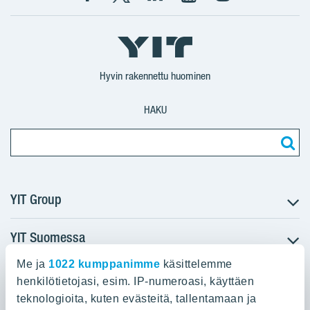
Facebook
X
YIT
YIT
Instagram
YIT
YIT
Corporation
Corporation
YIT
Suomi
Suomi
Suomi
Hyvin rakennettu huominen
HAKU
YIT Group
YIT Suomessa
Tietoa YIT:stä
Töihin meille
Me ja
1022 kumppanimme
käsittelemme
YIT:n pääkonttori
Myytävät asunnot
Sijoittajat
henkilötietojasi, esim. IP-numeroasi, käyttäen
Vuokrattavat toimitilat
teknologioita, kuten evästeitä, tallentamaan ja
Panuntie 11, PL 36, 00620 Helsinki
Projektit