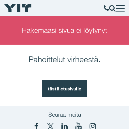
Hakemaasi sivua ei löytynyt
Pahoittelut virheestä.
tästä etusivulle
Seuraa meitä