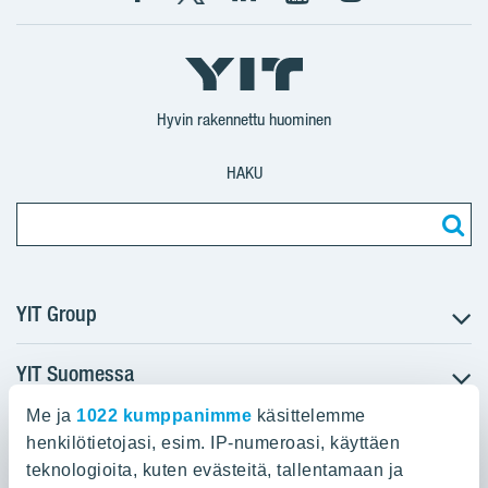
Facebook
X
YIT
YIT
Instagram
YIT
YIT
Corporation
Corporation
YIT
Suomi
Suomi
Suomi
Hyvin rakennettu huominen
HAKU
YIT Group
YIT Suomessa
Tietoa YIT:stä
Töihin meille
Me ja
1022 kumppanimme
käsittelemme
YIT:n pääkonttori
Myytävät asunnot
Sijoittajat
henkilötietojasi, esim. IP-numeroasi, käyttäen
Vuokrattavat toimitilat
teknologioita, kuten evästeitä, tallentamaan ja
Panuntie 11, PL 36, 00620 Helsinki
Projektit