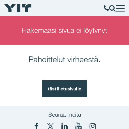
Hakemaasi sivua ei löytynyt
Pahoittelut virheestä.
tästä etusivulle
Seuraa meitä