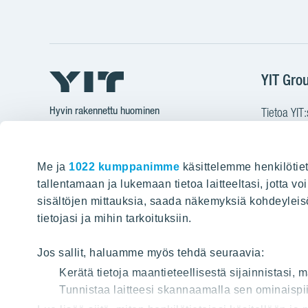
YIT Gro
Hyvin rakennettu huominen
Tietoa YIT:
Töihin meil
HAKU
Sijoittajat
Me ja
1022 kumppanimme
käsittelemme henkilötiet
Projektit
tallentamaan ja lukemaan tietoa laitteeltasi, jotta v
Vastuullis
sisältöjen mittauksia, saada näkemyksiä kohdeyleisöst
tietojasi ja mihin tarkoituksiin.
Media
Yhteystied
Jos sallit, haluamme myös tehdä seuraavia:
Kerätä tietoja maantieteellisestä sijainnistasi,
Tunnistaa laitteesi skannaamalla sen ominaispii
Tietos