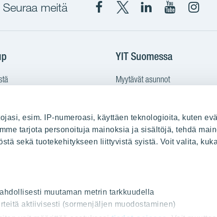
Seuraa meitä
Facebook
X
YIT
YIT
Insta
YIT
YIT
Corporation
Corporati
YIT
Suomi
Suomi
Suom
up
YIT Suomessa
stä
Myytävät asunnot
le
Vuokrattavat toimitilat
Kiinteistösijoittaminen
ojasi, esim. IP-numeroasi, käyttäen teknologioita, kuten evä
Infrarakentaminen
oimme tarjota personoituja mainoksia ja sisältöjä, tehdä main
uus
Toimitilarakentaminen
ä sekä tuotekehitykseen liittyvistä syistä. Voit valita, kuk
Teollisuusrakentaminen
ot
 mahdollisesti muutaman metrin tarkkuudella
rteitä aktiivisesti (sormenjäljen muodostaminen)
uoja ja Käyttöehdot
Lähetä meille palautetta
Evästeet
© 202