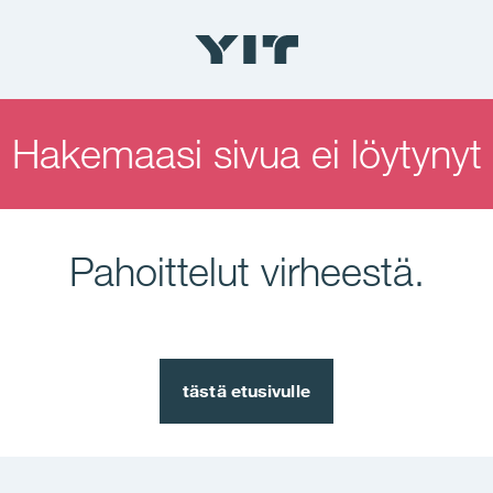
Hakemaasi sivua ei löytynyt
Pahoittelut virheestä.
tästä etusivulle