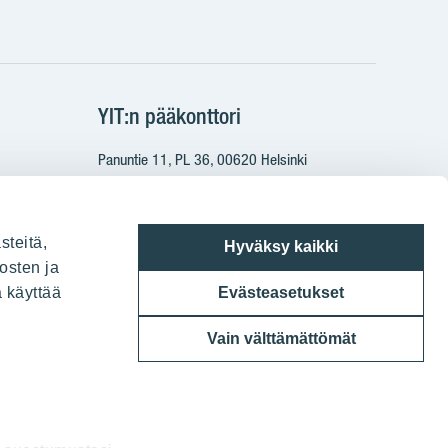
gram
on
i
YIT:n pääkonttori
Panuntie 11, PL 36, 00620 Helsinki
020 433 111
steitä,
Hyväksy kaikki
osten ja
a käyttää
Evästeasetukset
Vain välttämättömät
6 YIT Oyj