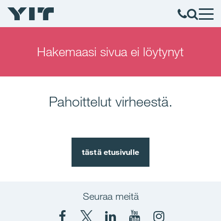
Hakemaasi sivua ei löytynyt
Pahoittelut virheestä.
tästä etusivulle
Seuraa meitä