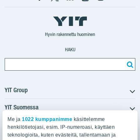
Facebook
X
YIT
YIT
Instagram
YIT
YIT
Corporation
Corporation
YIT
Suomi
Suomi
Suomi
Hyvin rakennettu huominen
HAKU
YIT Group
YIT Suomessa
Tietoa YIT:stä
Töihin meille
Me ja
1022 kumppanimme
käsittelemme
YIT:n pääkonttori
Myytävät asunnot
Sijoittajat
henkilötietojasi, esim. IP-numeroasi, käyttäen
Vuokrattavat toimitilat
teknologioita, kuten evästeitä, tallentamaan ja
Panuntie 11, PL 36, 00620 Helsinki
Projektit