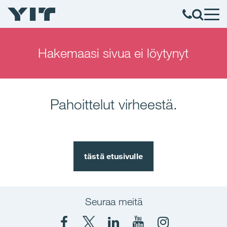
Hakemaasi sivua ei löytynyt
Pahoittelut virheestä.
tästä etusivulle
Seuraa meitä