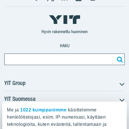
Facebook
X
YIT
YIT
Instagram
YIT
YIT
Corporation
Corporation
YIT
Suomi
Suomi
Suomi
Hyvin rakennettu huominen
HAKU
YIT Group
YIT Suomessa
Tietoa YIT:stä
Töihin meille
Me ja
1022 kumppanimme
käsittelemme
YIT:n pääkonttori
Myytävät asunnot
Sijoittajat
henkilötietojasi, esim. IP-numeroasi, käyttäen
Vuokrattavat toimitilat
teknologioita, kuten evästeitä, tallentamaan ja
Panuntie 11, PL 36, 00620 Helsinki
Projektit