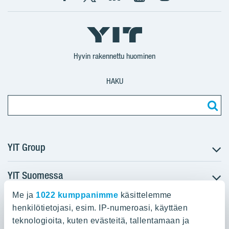
Facebook
X
YIT
YIT
Instagram
YIT
YIT
Corporation
Corporation
YIT
Suomi
Suomi
Suomi
Hyvin rakennettu huominen
HAKU
YIT Group
YIT Suomessa
Tietoa YIT:stä
Töihin meille
Me ja
1022 kumppanimme
käsittelemme
YIT:n pääkonttori
Myytävät asunnot
Sijoittajat
henkilötietojasi, esim. IP-numeroasi, käyttäen
Vuokrattavat toimitilat
teknologioita, kuten evästeitä, tallentamaan ja
Panuntie 11, PL 36, 00620 Helsinki
Projektit