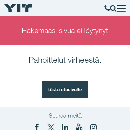
Hakemaasi sivua ei löytynyt
Pahoittelut virheestä.
tästä etusivulle
Seuraa meitä