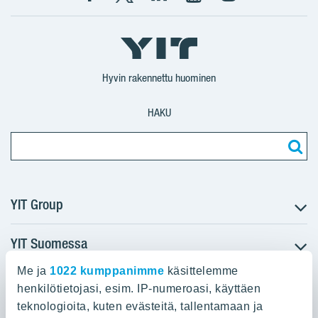
Facebook
X
YIT
YIT
Instagram
YIT
YIT
Corporation
Corporation
YIT
Suomi
Suomi
Suomi
Hyvin rakennettu huominen
HAKU
YIT Group
YIT Suomessa
Tietoa YIT:stä
Töihin meille
Me ja
1022 kumppanimme
käsittelemme
YIT:n pääkonttori
Myytävät asunnot
Sijoittajat
henkilötietojasi, esim. IP-numeroasi, käyttäen
Vuokrattavat toimitilat
teknologioita, kuten evästeitä, tallentamaan ja
Panuntie 11, PL 36, 00620 Helsinki
Projektit