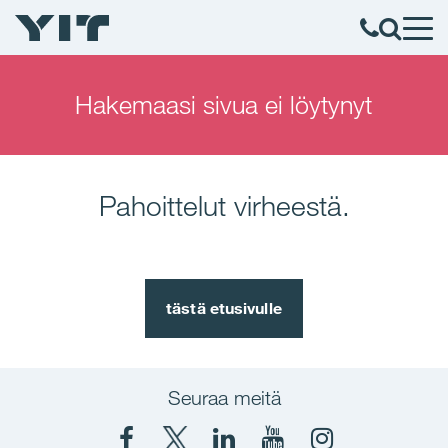
Hakemaasi sivua ei löytynyt
Pahoittelut virheestä.
tästä etusivulle
Seuraa meitä