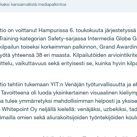
e kaksi kansainvälistä mediapalkintoa
tio on voittanut Hampurissa 6. toukokuuta järjestetyssä
: Training-kategorian Safety-sarjassa Intermedia Globe 
ilpailun toiseksi korkeimman palkinnon, Grand Awardin.
ötä yhteensä 38 eri maasta. Kilpailutöiden arviointikrit
ttelu, vaikuttavuus sekä erityisesti se, kuinka hyvin kilp
tio tehtiin tukemaan YIT:n Venäjän työturvallisuutta ja
Tavoitteena oli luoda yksinkertainen visuaalinen kieliy
 tulee ymmärretyksi mahdollisimman helposti ja yksisel
Whitepoint Oy neljällä kielellä: venäjäksi, uzbekiksi, tad
mailla omien sekä aliurakoitsijoiden työntekijöiden koul