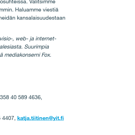
osuhteissa. Valitsimme
ommin. Haluamme viestiä
ä heidän kansalaisuudestaan
isio-, web- ja internet-
alesiasta. Suurimpia
ekä mediakonserni Fox.
+358 40 589 4636,
5 4407,
katja.tiitinen@yit.fi