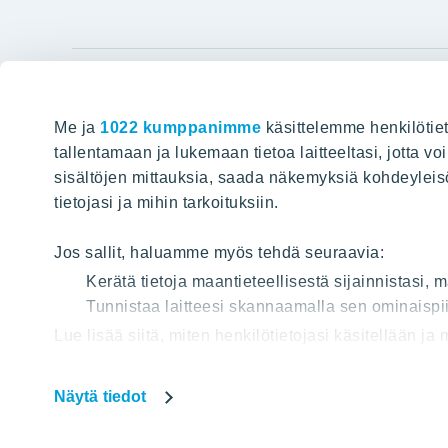
YIT Gro
Me ja
1022 kumppanimme
käsittelemme henkilötiet
Hyvin rakennettu huominen
Tietoa YIT:
tallentamaan ja lukemaan tietoa laitteeltasi, jotta v
sisältöjen mittauksia, saada näkemyksiä kohdeyleisöst
Töihin meil
HAKU
tietojasi ja mihin tarkoituksiin.
Sijoittajat
Projektit
Jos sallit, haluamme myös tehdä seuraavia:
Vastuullis
Kerätä tietoja maantieteellisestä sijainnistasi,
Media
Tunnistaa laitteesi skannaamalla sen ominaispii
Lue lisää siitä, miten henkilötietojasi käsitellään ja
Yhteystied
tai peruuttaa sen milloin vain evästeilmoituksessa.
Näytä tiedot
Käytämme verkkosivuillamme evästeitä, jotta voisimm
Tietos
Osa evästeistä on välttämättömiä sivuston toiminna