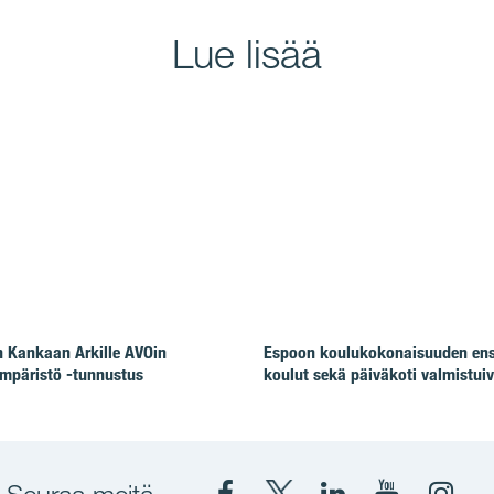
Lue lisää
 Kankaan Arkille AVOin
Espoon koulukokonaisuuden en
mpäristö -tunnustus
koulut sekä päiväkoti valmistuiv
Seuraa meitä