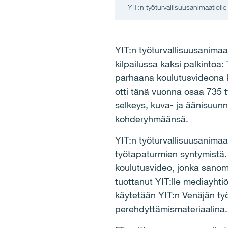
YIT:n työturvallisuusanimaatioll
YIT:n työturvallisuusanimaa
kilpailussa kaksi palkintoa
parhaana koulutusvideona k
otti tänä vuonna osaa 735 ty
selkeys, kuva- ja äänisuunni
kohderyhmäänsä.
YIT:n työturvallisuusanimaa
työtapaturmien syntymistä. 
koulutusvideo, jonka sanoma
tuottanut YIT:lle mediayhtiö 
käytetään YIT:n Venäjän työ
perehdyttämismateriaalina.