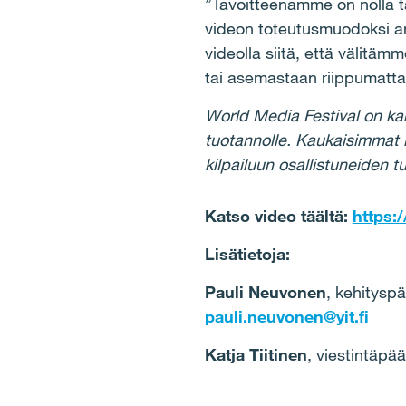
”Tavoitteenamme on nolla t
videon toteutusmuodoksi a
videolla siitä, että välitä
tai asemastaan riippumatta”
World Media Festival on kans
tuotannolle. Kaukaisimmat k
kilpailuun osallistuneiden t
Katso video täältä:
https:
Lisätietoja:
Pauli Neuvonen
, kehitysp
pauli.neuvonen@yit.fi
Katja Tiitinen
, viestintäp