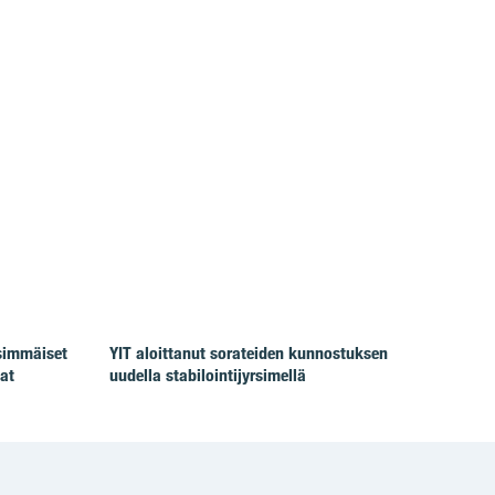
simmäiset
YIT aloittanut sorateiden kunnostuksen
at
uudella stabilointijyrsimellä