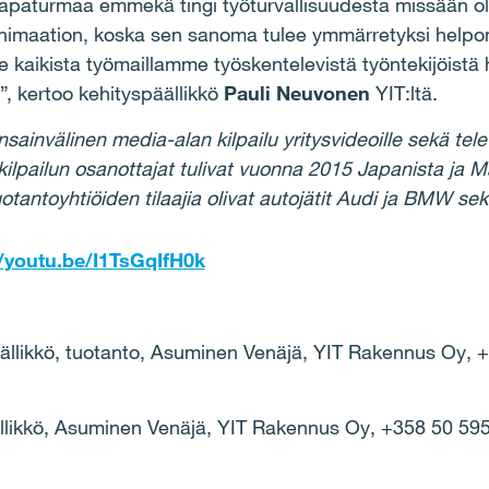
apaturmaa emmekä tingi työturvallisuudesta missään ol
nimaation, koska sen sanoma tulee ymmärretyksi help
mme kaikista työmaillamme työskentelevistä työntekijöist
, kertoo kehityspäällikkö
Pauli Neuvonen
YIT:ltä.
ainvälinen media-alan kilpailu yritysvideoille sekä telev
ilpailun osanottajat tulivat vuonna 2015 Japanista ja M
uotantoyhtiöiden tilaajia olivat autojätit Audi ja BMW s
//youtu.be/I1TsGqIfH0k
äällikkö, tuotanto, Asuminen Venäjä, YIT Rakennus Oy, 
äällikkö, Asuminen Venäjä, YIT Rakennus Oy, +358 50 59