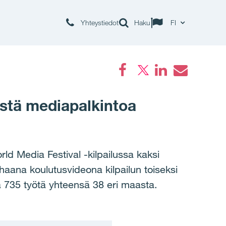
Yhteystiedot
Haku
FI
Facebook
LinkedIn
Email
istä mediapalkintoa
ld Media Festival -kilpailussa kaksi
haana koulutusvideona kilpailun toiseksi
 735 työtä yhteensä 38 eri maasta.