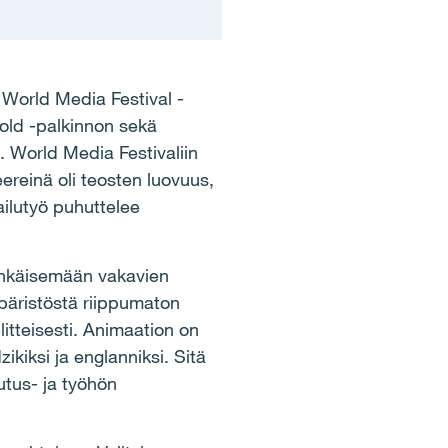
 World Media Festival -
Gold -palkinnon sekä
 World Media Festivaliin
eereinä oli teosten luovuus,
ailutyö puhuttelee
 ehkäisemään vakavien
mpäristöstä riippumaton
itteisesti. Animaation on
zikiksi ja englanniksi. Sitä
utus- ja työhön