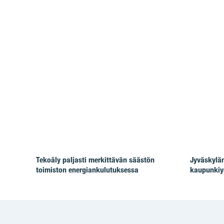
Tekoäly paljasti merkittävän säästön
Jyväskylän
toimiston energiankulutuksessa
kaupunkiy