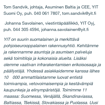
Tom Sandvik, johtaja, Asuminen Baltia ja CEE, YIT
Suomi Oy, puh. 040 061 7807,
tom.sandvik@yit.fi
Johanna Savolainen, viestintäpäällikkö, YIT Oyj,
puh. 044 305 4594, johanna.savolainen@yit.fi
YIT on suurin suomalainen ja merkittävä
pohjoiseurooppalainen rakennusyhtiö. Kehitämme
ja rakennamme asuntoja ja asumisen palveluja
sekä toimitiloja ja kokonaisia alueita. Lisäksi
olemme vaativan infrarakentamisen erikoisosaaja ja
päällystäjä. Yhdessä asiakkaidemme kanssa lähes
10
000 ammattilaistamme luovat entistä
toimivampia, vetovoimaisempia ja kestävämpiä
kaupunkeja ja elinympäristöjä. Toimimme 11
maassa: Suomessa, Venäjällä, Skandinaviassa,
Baltiassa, Tšekissä, Slovakiassa ja Puolassa. Uusi