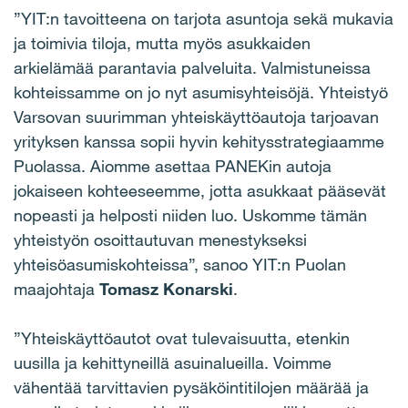
”YIT:n tavoitteena on tarjota asuntoja sekä mukavia
ja toimivia tiloja, mutta myös asukkaiden
arkielämää parantavia palveluita. Valmistuneissa
kohteissamme on jo nyt asumisyhteisöjä. Yhteistyö
Varsovan suurimman yhteiskäyttöautoja tarjoavan
yrityksen kanssa sopii hyvin kehitysstrategiaamme
Puolassa. Aiomme asettaa PANEKin autoja
jokaiseen kohteeseemme, jotta asukkaat pääsevät
nopeasti ja helposti niiden luo. Uskomme tämän
yhteistyön osoittautuvan menestykseksi
yhteisöasumiskohteissa”, sanoo YIT:n Puolan
maajohtaja
Tomasz Konarski
.
”Yhteiskäyttöautot ovat tulevaisuutta, etenkin
uusilla ja kehittyneillä asuinalueilla. Voimme
vähentää tarvittavien pysäköintitilojen määrää ja