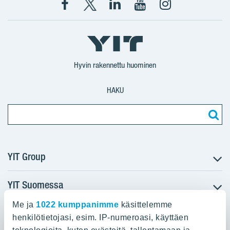
Facebook
X
YIT
YIT
Instagram
YIT
YIT
Corporation
Corporation
YIT
Suomi
Suomi
Suomi
Hyvin rakennettu huominen
HAKU
YIT Group
YIT Suomessa
Tietoa YIT:stä
Töihin meille
Me ja
1022 kumppanimme
käsittelemme
YIT:n pääkonttori
Myytävät asunnot
Sijoittajat
henkilötietojasi, esim. IP-numeroasi, käyttäen
Vuokrattavat toimitilat