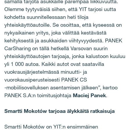
samalla tarjota asukkaille parempaa liikkuvuutta.
Olemme tyytyväisiä siihen, että YIT tarjosi uutta
kohdetta suunnitellessaan heti tiloja
yhteiskäyttöautoille. Se osoittaa, että kyseessä on
nykyaikainen yritys, joka välittää kestävästä
kehityksestä ja asukkaiden viihtyvyydestä. PANEK
CarSharing on tällä hetkellä Varsovan suurin
yhteiskäyttöautojen tarjoaja, jonka kalustoon kuuluu
yli 1 000 autoa. Kaikki autot ovat saatavilla
vuokrausjärjestelmässä minuutti- ja
vuorokausiperusteisesti PANEK CS
‑mobiilisovelluksen asentamisen jälkeen”, kertoo
PANEK S.A:n toimitusjohtaja
Maciej Panek
.
Smartti Mokotów tarjoaa älykkäitä ratkaisuja
Smartti Mokotów on YIT:n ensimmäinen