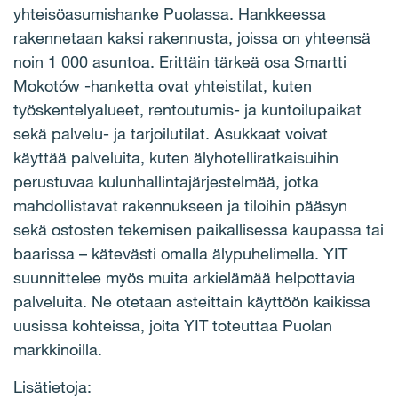
yhteisöasumishanke Puolassa. Hankkeessa
rakennetaan kaksi rakennusta, joissa on yhteensä
noin 1 000 asuntoa. Erittäin tärkeä osa Smartti
Mokotów ‑hanketta ovat yhteistilat, kuten
työskentelyalueet, rentoutumis- ja kuntoilupaikat
sekä palvelu- ja tarjoilutilat. Asukkaat voivat
käyttää palveluita, kuten älyhotelliratkaisuihin
perustuvaa kulunhallintajärjestelmää, jotka
mahdollistavat rakennukseen ja tiloihin pääsyn
sekä ostosten tekemisen paikallisessa kaupassa tai
baarissa – kätevästi omalla älypuhelimella. YIT
suunnittelee myös muita arkielämää helpottavia
palveluita. Ne otetaan asteittain käyttöön kaikissa
uusissa kohteissa, joita YIT toteuttaa Puolan
markkinoilla.
Lisätietoja: