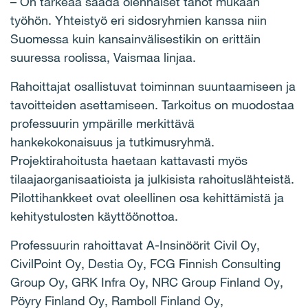
– On tärkeää saada olennaiset tahot mukaan
työhön. Yhteistyö eri sidosryhmien kanssa niin
Suomessa kuin kansainvälisestikin on erittäin
suuressa roolissa, Vaismaa linjaa.
Rahoittajat osallistuvat toiminnan suuntaamiseen ja
tavoitteiden asettamiseen. Tarkoitus on muodostaa
professuurin ympärille merkittävä
hankekokonaisuus ja tutkimusryhmä.
Projektirahoitusta haetaan kattavasti myös
tilaajaorganisaatioista ja julkisista rahoituslähteistä.
Pilottihankkeet ovat oleellinen osa kehittämistä ja
kehitystulosten käyttöönottoa.
Professuurin rahoittavat A-Insinöörit Civil Oy,
CivilPoint Oy, Destia Oy, FCG Finnish Consulting
Group Oy, GRK Infra Oy, NRC Group Finland Oy,
Pöyry Finland Oy, Ramboll Finland Oy,