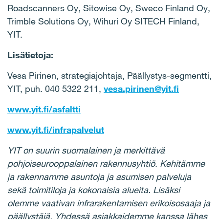
Roadscanners Oy, Sitowise Oy, Sweco Finland Oy,
Trimble Solutions Oy, Wihuri Oy SITECH Finland,
YIT.
Lisätietoja:
Vesa Pirinen, strategiajohtaja, Päällystys-segmentti,
YIT, puh. 040 5322 211,
vesa.pirinen@yit.fi
www.yit.fi/asfaltti
www.yit.fi/infrapalvelut
YIT on suurin suomalainen ja merkittävä
pohjoiseurooppalainen rakennusyhtiö. Kehitämme
ja rakennamme asuntoja ja asumisen palveluja
sekä toimitiloja ja kokonaisia alueita. Lisäksi
olemme vaativan infrarakentamisen erikoisosaaja ja
päällystäjä. Yhdessä asiakkaidemme kanssa lähes