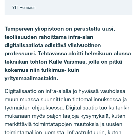
YIT Remixeri
Tampereen yliopistoon on perustettu uusi,
teollisuuden rahoittama infra-alan
digitalisaatiota edistävä viisivuotinen
professuuri. Tehtävässä aloitti helmikuun alussa
tekniikan tohtori Kalle Vaismaa, jolla on pitkä
kokemus niin tutkimus- kuin
yritysmaailmastakin.
Digitalisaatio on infra-alalla jo hyvässä vauhdissa
muun muassa suunnittelun tietomallinnuksessa ja
työmaiden ohjauksessa. Digitalisaatio tuo kuitenkin
mukanaan myös paljon laajoja kysymyksiä, kuten
merkittäviä toimintatapojen muutoksia ja uusien
toimintamallien luomista. Infrastruktuurin, kuten