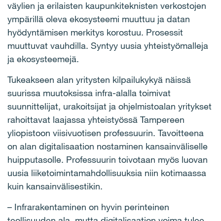
väylien ja erilaisten kaupunkiteknisten verkostojen
ympärillä oleva ekosysteemi muuttuu ja datan
hyödyntämisen merkitys korostuu. Prosessit
muuttuvat vauhdilla. Syntyy uusia yhteistyömalleja
ja ekosysteemejä.
Tukeakseen alan yritysten kilpailukykyä näissä
suurissa muutoksissa infra-alalla toimivat
suunnittelijat, urakoitsijat ja ohjelmistoalan yritykset
rahoittavat laajassa yhteistyössä Tampereen
yliopistoon viisivuotisen professuurin. Tavoitteena
on alan digitalisaation nostaminen kansainväliselle
huipputasolle. Professuurin toivotaan myös luovan
uusia liiketoimintamahdollisuuksia niin kotimaassa
kuin kansainvälisestikin.
– Infrarakentaminen on hyvin perinteinen
teollisuuden ala, mutta digitalisaation voima tulee