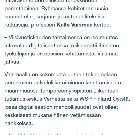
infrarakenteiden elinkaaritehokkuuden
parantaminen. Ryhmässä kehitetään uusia
suunnittelu-, korjaus- ja materiaaliteknisiä
ratkaisuja, professori
Kalle Vaismaa
kertoo.
– Viisivuotiskauden tähtäimessä on iso muutos
infra-alan digitalisaatiossa, mikä vaatii ihmisten,
työkalujen ja prosessien kehittämistä, Vaismaa
jatkaa.
Vaismaalla on kokemusta uuteen teknologiaan
perustuvan palveluliiketoiminnan kehittämisestä
muun muassa Tampereen yliopiston Liikenteen
tutkimuskeskus Vernestä sekä WSP Finland Oy:stä,
jossa digitalisaation mahdollisuudet ovat olleet
keskeisesti mukana hänen vetämissään
hankkeissa.