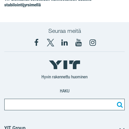
stabilointijyrsimellä
Seuraa meitä
Facebook
X
YIT
YIT
Instagram
YIT
YIT
Corporation
Corporation
YIT
Suomi
Suomi
Suomi
Hyvin rakennettu huominen
HAKU
YIT Group