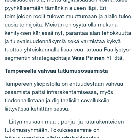
pyyhkäisemään tämänkin alueen läpi. Eri
toimijoiden roolit tulevat muuttumaan ja alalle tulee
uusia toimijoita. Meidän on syytä olla mukana
kehityksen kärjessä nyt, parantaa alan tehokkuutta
ja tulevaisuudennäkymiä sekä varmistaa kykyä
tuottaa yhteiskunnalle lisäarvoa, toteaa Päällystys-
segmentin strategiajohtaja
Vesa Pirinen
YIT:ltä.
Tampereella vahvaa tutkimusosaamista
Tampereen yliopistolla on entuudestaan vahvaa
osaamista paitsi infrarakentamisessa, myös
tiedonhallintaan ja digitaalisiin sovelluksiin
liittyvässä kehittämisessä.
– Liityn mukaan maa-, pohja- ja ratarakenteiden
tutkimusryhmään. Fokuksessamme on