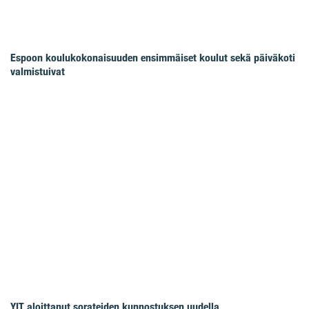
Espoon koulukokonaisuuden ensimmäiset koulut sekä päiväkoti
valmistuivat
YIT aloittanut sorateiden kunnostuksen uudella