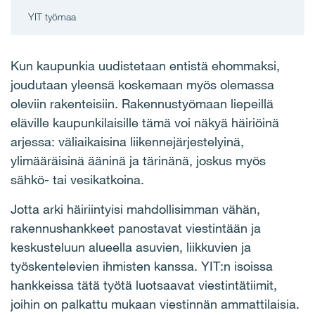
YIT työmaa
Kun kaupunkia uudistetaan entistä ehommaksi,
joudutaan yleensä koskemaan myös olemassa
oleviin rakenteisiin. Rakennustyömaan liepeillä
eläville kaupunkilaisille tämä voi näkyä häiriöinä
arjessa: väliaikaisina liikennejärjestelyinä,
ylimääräisinä ääninä ja tärinänä, joskus myös
sähkö- tai vesikatkoina.
Jotta arki häiriintyisi mahdollisimman vähän,
rakennushankkeet panostavat viestintään ja
keskusteluun alueella asuvien, liikkuvien ja
työskentelevien ihmisten kanssa. YIT:n isoissa
hankkeissa tätä työtä luotsaavat viestintätiimit,
joihin on palkattu mukaan viestinnän ammattilaisia.