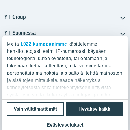
YIT Group
YIT Suomessa
Tietoa YIT:stä
Töihin meille
Me ja
1022 kumppanimme
käsittelemme
YIT:n pääkonttori
Myytävät asunnot
Sijoittajat
henkilötietojasi, esim. IP-numeroasi, käyttäen
Vuokrattavat toimitilat
teknologioita, kuten evästeitä, tallentamaan ja
Panuntie 11, PL 36, 00620 Helsinki
Projektit
lukemaan tietoa laitteeltasi, jotta voimme tarjota
Kiinteistösijoittaminen
Vastuullisuus
personoituja mainoksia ja sisältöjä, tehdä mainosten
020 433 111
Infrarakentaminen
Media
ja sisältöjen mittauksia, saada näkemyksiä
Toimitilarakentaminen
Yhteystiedot
kohdeyleisöstä sekä tuotekehitykseen liittyvistä
Teollisuusrakentaminen
syistä. Voit valita, kuka käyttää tietojasi ja mihin
tarkoituksiin.
Tietosuoja ja Käyttöehdot
Lähetä meille palautetta
Evästeet
Vain välttämättömät
Hyväksy kaikki
© 2026 YIT Oyj
Jos sallit, haluamme myös tehdä seuraavia:
Kerätä tietoja maantieteellisestä sijainnistasi,
Evästeasetukset