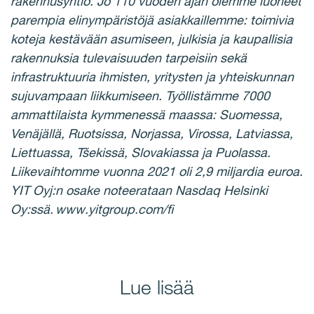
rakennusyhtiö. Jo 110 vuoden ajan olemme luoneet
parempia elinympäristöjä asiakkaillemme: toimivia
koteja kestävään asumiseen, julkisia ja kaupallisia
rakennuksia tulevaisuuden tarpeisiin sekä
infrastruktuuria ihmisten, yritysten ja yhteiskunnan
sujuvampaan liikkumiseen. Työllistämme 7000
ammattilaista kymmenessä maassa: Suomessa,
Venäjällä, Ruotsissa, Norjassa, Virossa, Latviassa,
Liettuassa, Tšekissä, Slovakiassa ja Puolassa.
Liikevaihtomme vuonna 2021 oli 2,9 miljardia euroa.
YIT Oyj:n osake noteerataan Nasdaq Helsinki
Oy:ssä. www.yitgroup.com/fi
Lue lisää