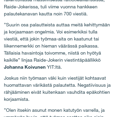
Raide-Jokerissa, tuli viime vuonna hankkeen
palautekanavan kautta noin 700 viestiä.
”Suurin osa palautteista auttaa meitä kehittymään
ja korjaamaan ongelmia. Voi esimerkiksi tulla
viestiä, että jokin työmaa-aita on kaatunut tai
liikennemerkki on hieman väärässä paikassa.
Tällaisia havaintoja toivomme, niistä on hyötyä
kaikille” linjaa Raide-Jokerin viestintäpäällikkö
Johanna Koivunen
YIT:ltä.
Joskus niin työmaan väki kuin viestijät kohtaavat
huomattavan värikästä palautetta. Negatiivisuus ja
rähjääminen eivät kuitenkaan vauhdita epäkohtien
korjaamista.
”Olen itsekin asunut monen katutyön varrella, ja