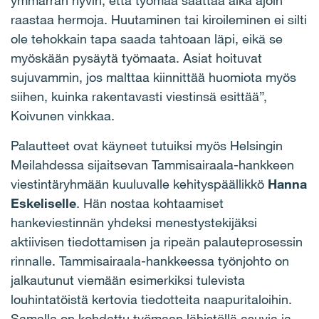
ymmärrän hyvin, että työmaa saattaa aika ajoin
raastaa hermoja. Huutaminen tai kiroileminen ei silti
ole tehokkain tapa saada tahtoaan läpi, eikä se
myöskään pysäytä työmaata. Asiat hoituvat
sujuvammin, jos malttaa kiinnittää huomiota myös
siihen, kuinka rakentavasti viestinsä esittää”,
Koivunen vinkkaa.
Palautteet ovat käyneet tutuiksi myös Helsingin
Meilahdessa sijaitsevan Tammisairaala-hankkeen
viestintäryhmään kuuluvalle kehityspäällikkö
Hanna
Eskeliselle
. Hän nostaa kohtaamiset
hankeviestinnän yhdeksi menestystekijäksi
aktiivisen tiedottamisen ja ripeän palauteprosessin
rinnalle. Tammisairaala-hankkeessa työnjohto on
jalkautunut viemään esimerkiksi tulevista
louhintatöistä kertovia tiedotteita naapuritaloihin.
Samalla on kohdattu työmaan lähistöllä asuvia ja