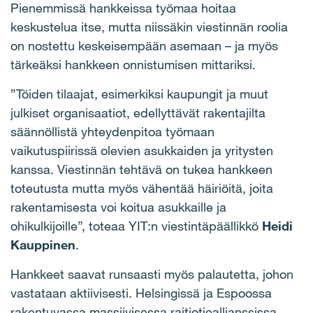
Pienemmissä hankkeissa työmaa hoitaa
keskustelua itse, mutta niissäkin viestinnän roolia
on nostettu keskeisempään asemaan – ja myös
tärkeäksi hankkeen onnistumisen mittariksi.
”Töiden tilaajat, esimerkiksi kaupungit ja muut
julkiset organisaatiot, edellyttävät rakentajilta
säännöllistä yhteydenpitoa työmaan
vaikutuspiirissä olevien asukkaiden ja yritysten
kanssa. Viestinnän tehtävä on tukea hankkeen
toteutusta mutta myös vähentää häiriöitä, joita
rakentamisesta voi koitua asukkaille ja
ohikulkijoille”, toteaa YIT:n viestintäpäällikkö
Heidi
Kauppinen
.
Hankkeet saavat runsaasti myös palautetta, johon
vastataan aktiivisesti. Helsingissä ja Espoossa
rakentuvassa massiivisessa raitiotieallianssissa,