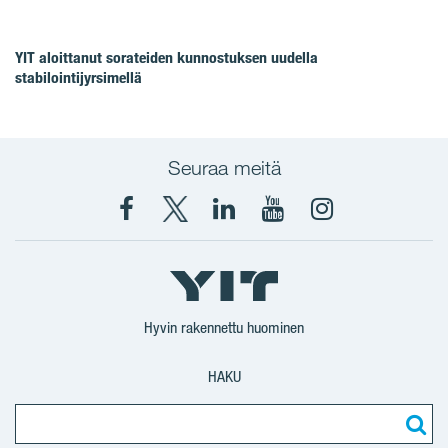
YIT aloittanut sorateiden kunnostuksen uudella
stabilointijyrsimellä
Seuraa meitä
Facebook
X
YIT
YIT
Instagram
YIT
YIT
Corporation
Corporation
YIT
Suomi
Suomi
Suomi
Hyvin rakennettu huominen
HAKU