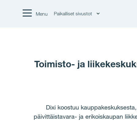
Paikalliset sivustot
Menu
Toimisto- ja liikekesku
Dixi koostuu kauppakeskuksesta, t
päivittäistavara- ja erikoiskaupan lii