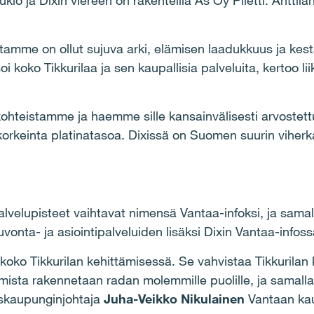
ukio ja Dixin viereen on rakenteilla As Oy Piletti. Anttila
tamme on ollut sujuva arki, elämisen laadukkuus ja kes
 koko Tikkurilaa ja sen kaupallisia palveluita, kertoo li
-kohteistamme ja haemme sille kansainvälisesti arvostet
korkeinta platinatasoa. Dixissä on Suomen suurin viherka
velupisteet vaihtavat nimensä Vantaa-infoksi, ja samall
uvonta- ja asiointipalveluiden lisäksi Dixin Vantaa-infoss
 koko Tikkurilan kehittämisessä. Se vahvistaa Tikkurilan
mista rakennetaan radan molemmille puolille, ja samalla
iskaupunginjohtaja
Juha-Veikko Nikulainen
Vantaan kau