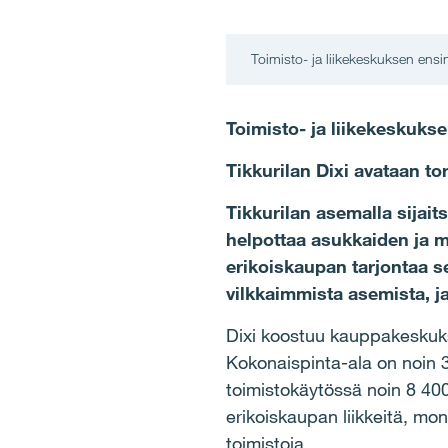
Toimisto- ja liikekeskuksen ensi
Toimisto- ja liikekeskuks
Tikkurilan Dixi avataan to
Tikkurilan asemalla sijait
helpottaa asukkaiden ja ma
erikoiskaupan tarjontaa s
vilkkaimmista asemista, j
Dixi koostuu kauppakeskukse
Kokonaispinta-ala on noin 
toimistokäytössä noin 8 400 
erikoiskaupan liikkeitä, mo
toimistoja.