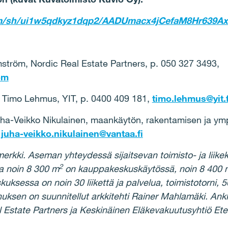
m/sh/ui1w5qdkyz1dqp2/AADUmacx4jCefaM8Hr639Ax
tröm, Nordic Real Estate Partners, p. 050 327 3493,
om
a Timo Lehmus, YIT, p. 0400 409 181,
timo.lehmus@yit.f
ha-Veikko Nikulainen, maankäytön, rakentamisen ja ymp
,
juha-veikko.nikulainen@vantaa.fi
merkki. Aseman yhteydessä sijaitsevan toimisto- ja liik
2
sta noin 8 300 m
on kauppakeskuskäytössä, noin 8 400 
skuksessa on noin 30 liikettä ja palvelua, toimistotorni, 
nuksen on suunnitellut arkkitehti Rainer Mahlamäki. Ank
l Estate Partners ja Keskinäinen Eläkevakuutusyhtiö Ete