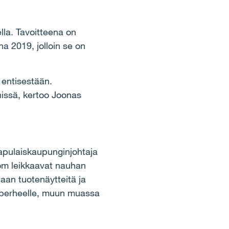
la. Tavoitteena on
 2019, jolloin se on
 entisestään.
issä, kertoo Joonas
n apulaiskaupunginjohtaja
öm leikkaavat nauhan
etaan tuotenäytteitä ja
o perheelle, muun muassa