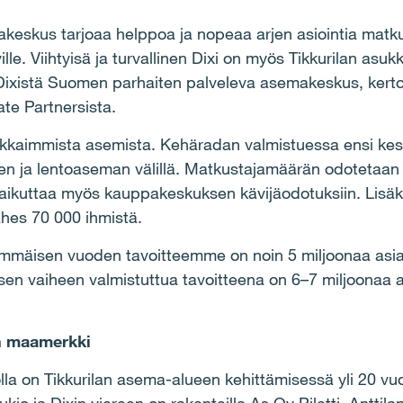
eskus tarjoaa helppoa ja nopeaa arjen asiointia matkusta
ville. Viihtyisä ja turvallinen Dixi on myös Tikkurilan as
ixistä Suomen parhaiten palveleva asemakeskus, ker
te Partnersista.
ilkkaimmista asemista. Kehäradan valmistuessa ensi kesä
nien ja lentoaseman välillä. Matkustajamäärän odotetaa
vaikuttaa myös kauppakeskuksen kävijäodotuksiin. Lisäks
ähes 70 000 ihmistä.
mäisen vuoden tavoitteemme on noin 5 miljoonaa asiak
Toisen vaiheen valmistuttua tavoitteena on 6–7 miljoonaa 
n maamerkki
olla on Tikkurilan asema-alueen kehittämisessä yli 20 vuo