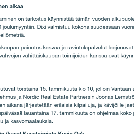
nen alkaa
taminen on tarkoitus käynnistää tämän vuoden alkupuolel
joulumyyntiin. Dixi valmistuu kokonaisuudessaan vuonna
eliömetriä.
skaupan painotus kasvaa ja ravintolapalvelut laajenevat
vahvojen vähittäiskaupan toimijoiden kanssa ovat käynn
vautuvat torstaina 15. tammikuuta klo 10, jolloin Vantaa
Lehmus ja Nordic Real Estate Partnersin Joonas Lemstr
n aikana järjestetään erilaisia kilpailuja, ja kävijöille ja
ilupäivässä lauantaina 17. tammikuuta on ohjelmaa kok
ilu ja kasvomaalauksia.
ön (kuvat Kuvatoimisto Kuvio Oy):