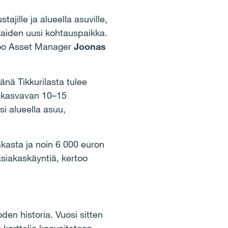
jille ja alueella asuville,
ukkaiden uusi kohtauspaikka.
too Asset Manager
Joonas
nä Tikkurilasta tulee
n kasvavan 10–15
i alueella asuu,
asta ja noin 6 000 euron
asiakaskäyntiä, kertoo
den historia. Vuosi sitten