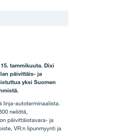
t 15. tammikuuta. Dixi
an päivittäis- ja
mistuttua yksi Suomen
hmistä.
 linja-autoterminaalista.
00 neliötä,
on päivittäistavara- ja
iste, VR:n lipunmyynti ja