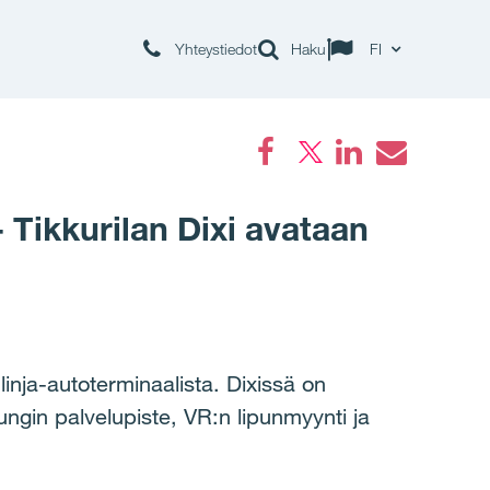
Yhteystiedot
Haku
FI
Facebook
LinkedIn
Email
 Tikkurilan Dixi avataan
inja-autoterminaalista. Dixissä on
ungin palvelupiste, VR:n lipunmyynti ja