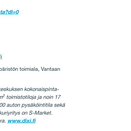
ta?dl=0
i
äristön toimiala, Vantaan
ekeskuksen kokonaispinta-
2
m
toimistotiloja ja noin 17
500 auton pysäköintitila sekä
kuriyritys on S-Market.
ra.
www.dixi.fi