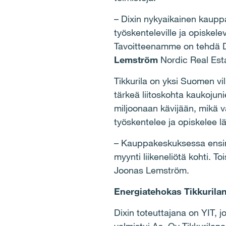
– Dixin nykyaikainen kauppak
työskenteleville ja opiskele
Tavoitteenamme on tehdä D
Lemström
Nordic Real Esta
Tikkurila on yksi Suomen v
tärkeä liitoskohta kaukoju
miljoonaan kävijään, mikä 
työskentelee ja opiskelee l
– Kauppakeskuksessa ensim
myynti liikeneliötä kohti. 
Joonas Lemström.
Energiatehokas Tikkurila
Dixin toteuttajana on YIT, j