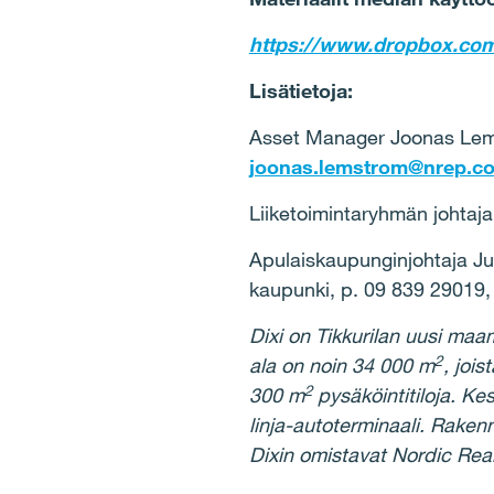
https://www.dropbox.co
Lisätietoja:
Asset Manager Joonas Lems
joonas.lemstrom@nrep.c
Liiketoimintaryhmän johtaj
Apulaiskaupunginjohtaja Ju
kaupunki, p. 09 839 29019
Dixi on Tikkurilan uusi maa
2
ala on noin 34 000 m
, joi
2
300 m
pysäköintitiloja. Ke
linja-autoterminaali. Raken
Dixin omistavat Nordic Rea