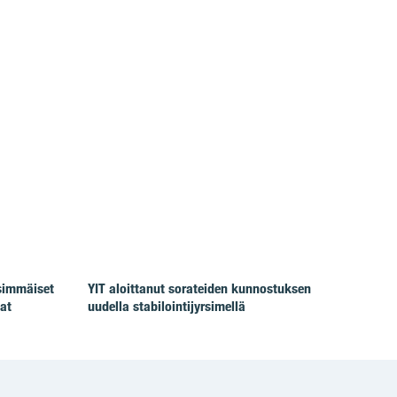
simmäiset
YIT aloittanut sorateiden kunnostuksen
at
uudella stabilointijyrsimellä