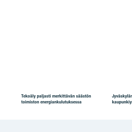
Tekoäly paljasti merkittävän säästön
Jyväskylän
toimiston energiankulutuksessa
kaupunkiy