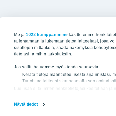
YIT Gro
Me ja
1022 kumppanimme
käsittelemme henkilötiet
Hyvin rakennettu huominen
Tietoa YIT:
tallentamaan ja lukemaan tietoa laitteeltasi, jotta v
sisältöjen mittauksia, saada näkemyksiä kohdeyleisöst
Töihin meil
HAKU
tietojasi ja mihin tarkoituksiin.
Sijoittajat
Projektit
Jos sallit, haluamme myös tehdä seuraavia:
Vastuullis
Kerätä tietoja maantieteellisestä sijainnistasi,
Media
Tunnistaa laitteesi skannaamalla sen ominaispii
Lue lisää siitä, miten henkilötietojasi käsitellään ja
Yhteystied
tai peruuttaa sen milloin vain evästeilmoituksessa.
Näytä tiedot
Käytämme verkkosivuillamme evästeitä, jotta voisimm
Tietos
Osa evästeistä on välttämättömiä sivuston toiminna