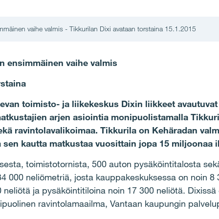
mmäinen vaihe valmis - Tikkurilan Dixi avataan torstaina 15.1.2015
en ensimmäinen vaihe valmis
rstaina
sevan toimisto- ja liikekeskus Dixin liikkeet avautuva
tkustajien arjen asiointia monipuolistamalla Tikkuril
ekä ravintolavalikoimaa. Tikkurila on Kehäradan val
a sen kautta matkustaa vuosittain jopa 15 miljoonaa i
sta, toimistotornista, 500 auton pysäköintitalosta sekä
34 000 neliömetriä, josta kauppakeskuksessa on noin 8 3
neliötä ja pysäköintitiloina noin 17 300 neliötä. Dixissä 
nipuolinen ravintolamaailma, Vantaan kaupungin palvelup