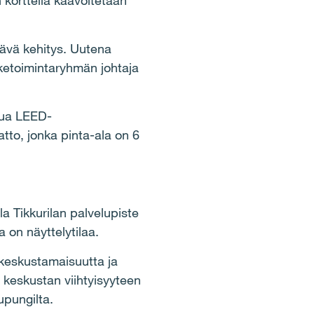
n korttelia kaavoitetaan
tävä kehitys. Uutena
iketoimintaryhmän johtaja
tua LEED-
tto, jonka pinta-ala on 6
a Tikkurilan palvelupiste
a on näyttelytilaa.
 keskustamaisuutta ja
 keskustan viihtyisyyteen
pungilta.