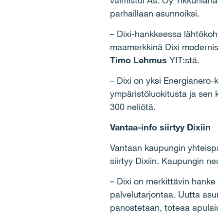
valmistui As. Oy Tikkurilana
parhaillaan asunnoiksi.
– Dixi-hankkeessa lähtökoh
maamerkkinä Dixi modernisoi
Timo Lehmus
YIT:stä.
– Dixi on yksi Energianero
ympäristöluokitusta ja sen 
300 neliötä.
Vantaa-info siirtyy Dixiin
Vantaan kaupungin yhteispal
siirtyy Dixiin. Kaupungin ne
– Dixi on merkittävin hanke
palvelutarjontaa. Uutta asu
panostetaan, toteaa apula