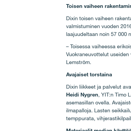
Toisen vaiheen rakentami
Dixin toisen vaiheen raken
valmistuminen vuoden 2016 
laajuudeltaan noin 57 000 n
– Toisessa vaiheessa erikoi
Vuokraneuvottelut useiden 
Lemström.
Avajaiset torstaina
Dixin liikkeet ja palvelut a
Heidi Nygren
, YIT:n Timo 
asemasillan ovella. Avajaiste
ilmapalloja. Lasten seikka
temppurata, vihjerastikilpa
Materiaalit median käyttö