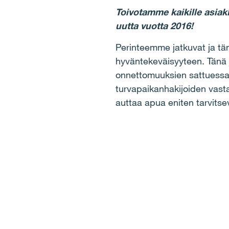
Toivotamme kaikille asiak
uutta vuotta 2016!
Perinteemme jatkuvat ja tän
hyväntekeväisyyteen. Tänä 
onnettomuuksien sattuessa 
turvapaikanhakijoiden vasta
auttaa apua eniten tarvitse