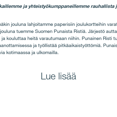
kaillemme ja yhteistyökumppaneillemme rauhallista jo
äkin jouluna lahjoitamme paperisiin joulukortteihin vara
jouluna tuemme Suomen Punaista Ristiä. Järjestö auttaa 
ja kouluttaa heitä varautumaan niihin. Punainen Risti 
anottamisessa ja työllistää pitkäaikaistyöttömiä. Punai
via kotimaassa ja ulkomailla.
Lue lisää