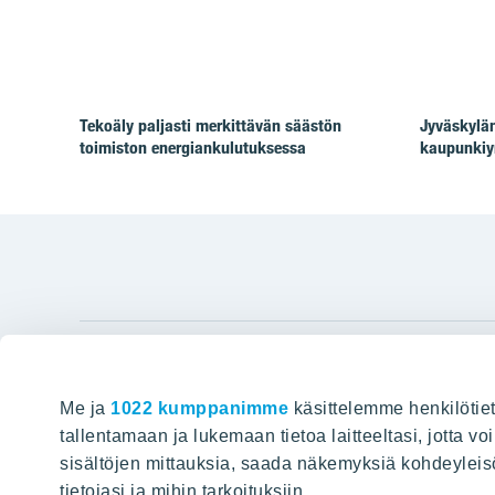
Tekoäly paljasti merkittävän säästön
Jyväskylän
toimiston energiankulutuksessa
kaupunkiy
YIT Gro
Me ja
1022 kumppanimme
käsittelemme henkilötiet
Hyvin rakennettu huominen
Tietoa YIT:
tallentamaan ja lukemaan tietoa laitteeltasi, jotta v
sisältöjen mittauksia, saada näkemyksiä kohdeyleisöst
Töihin meil
HAKU
tietojasi ja mihin tarkoituksiin.