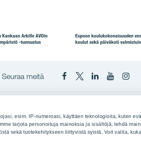
 Kankaan Arkille AVOin
Espoon koulukokonaisuuden en
mpäristö -tunnustus
koulut sekä päiväkoti valmistuiv
Seuraa meitä
Facebook
X
YIT
YIT
Insta
YIT
YIT
Corporation
Corporati
YIT
Suomi
Suomi
Suom
up
YIT Suomessa
ojasi, esim. IP-numeroasi, käyttäen teknologioita, kuten evä
stä
Myytävät asunnot
oimme tarjota personoituja mainoksia ja sisältöjä, tehdä main
ä sekä tuotekehitykseen liittyvistä syistä. Voit valita, kuk
le
Vuokrattavat toimitilat