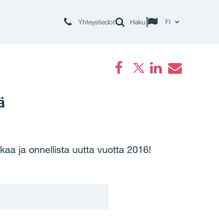
Yhteystiedot
Haku
FI
Facebook
LinkedIn
Email
ä
aa ja onnellista uutta vuotta 2016!