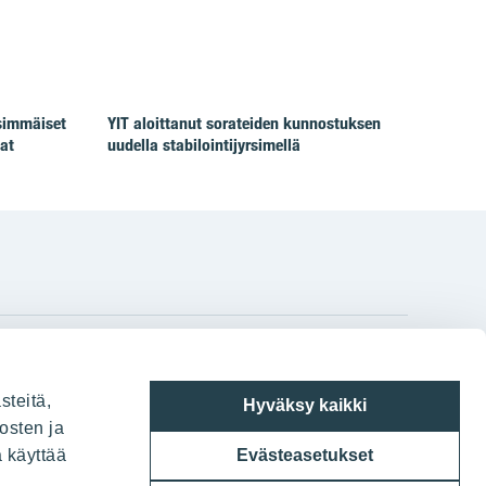
simmäiset
YIT aloittanut sorateiden kunnostuksen
at
uudella stabilointijyrsimellä
gram
on
i
YIT:n pääkonttori
steitä,
Hyväksy kaikki
Panuntie 11, PL 36, 00620 Helsinki
osten ja
a käyttää
Evästeasetukset
020 433 111