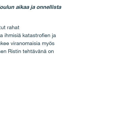
ulun aikaa ja onnellista
tut rahat
ihmisiä katastrofien ja
tukee viranomaisia myös
sen Ristin tehtävänä on