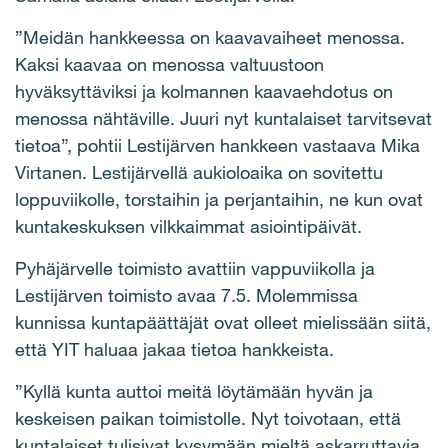
”Meidän hankkeessa on kaavavaiheet menossa.
Kaksi kaavaa on menossa valtuustoon
hyväksyttäviksi ja kolmannen kaavaehdotus on
menossa nähtäville. Juuri nyt kuntalaiset tarvitsevat
tietoa”, pohtii Lestijärven hankkeen vastaava Mika
Virtanen. Lestijärvellä aukioloaika on sovitettu
loppuviikolle, torstaihin ja perjantaihin, ne kun ovat
kuntakeskuksen vilkkaimmat asiointipäivät.
Pyhäjärvelle toimisto avattiin vappuviikolla ja
Lestijärven toimisto avaa 7.5. Molemmissa
kunnissa kuntapäättäjät ovat olleet mielissään siitä,
että YIT haluaa jakaa tietoa hankkeista.
”Kyllä kunta auttoi meitä löytämään hyvän ja
keskeisen paikan toimistolle. Nyt toivotaan, että
kuntalaiset tulisivat kysymään mieltä askarruttavia