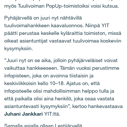
myös Tuulivoiman PopUp-toimistoiksi voisi kutsua.
Pyhäjärvellä on juuri nyt nähtävillä
tuulivoimahankkeen kaavaluonnos. Niinpä YIT
päätti perustaa keskelle kyläraittia toimiston, missä
oikeat asiantuntijat vastaavat tuulivoimaa koskeviin
kysymyksiin.
”Juuri nyt on se aika, jolloin pyhäjärveläiset voivat
vaikuttaa hankkeeseen. Tämän vuoksi perustimme
infopisteen, joka on avoinna tiistaisin ja
keskiviikkoisin kello 10–18. Ajatus on, että
infopisteelle olisi mahdollisimman helppo tulla ja
että paikalla olisi aina henkilö, joka osaa vastata
asiantuntevasti kysymyksiin”, kertoo hankevastaava
Juhani Jankkari
YIT:ltä.
Samalla asialla ollaan Lestijärvellä.