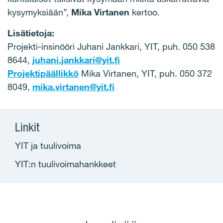
kysymyksiään”,
Mika Virtanen
kertoo.
Lisätietoja:
Projekti-insinööri Juhani Jankkari, YIT, puh. 050 538
8644,
juhani.jankkari@yit.fi
Projektipäällikkö
Mika Virtanen, YIT, puh. 050 372
8049,
mika.virtanen@yit.fi
Linkit
YIT ja tuulivoima
YIT:n tuulivoimahankkeet