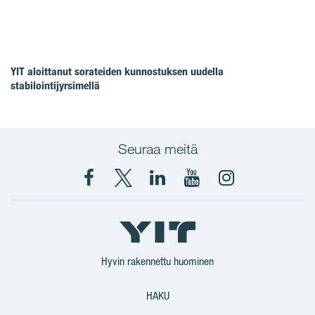
YIT aloittanut sorateiden kunnostuksen uudella
stabilointijyrsimellä
Seuraa meitä
Facebook
X
YIT
YIT
Instagram
YIT
YIT
Corporation
Corporation
YIT
Suomi
Suomi
Suomi
Hyvin rakennettu huominen
HAKU