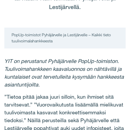
Lestijärvellä.
​PopUp-toimistot Pyhäjärvelle ja Lestijärvelle – Kaikki tieto
tuulivoimalahankkeesta
YIT on perustanut Pyhäjärvelle PopUp-toimiston.
Tuulivoimahankkeen kaavaluonnos on nähtävillä ja
kuntalaiset ovat tervetulleita kysymään hankkeesta
asiantuntijoilta.
”Tietoa pitää jakaa juuri silloin, kun ihmiset sitä
tarvitsevat.” ”Vuorovaikutusta lisäämällä mielikuvat
tuulivoimasta kasvavat konkreettisemmaksi
tiedoksi.” Näillä perusteilla sekä Pyhäjärvelle että
Lestijärvelle popahtivat auki uudet infopisteet, joita