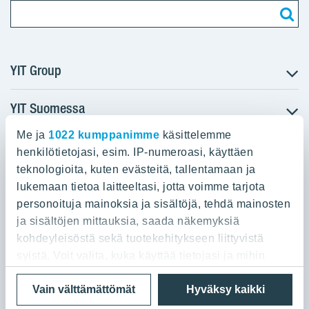
YIT Group
YIT Suomessa
Tietoa YIT:stä
Töihin meille
Me ja
1022 kumppanimme
käsittelemme
YIT:n pääkonttori
Myytävät asunnot
Sijoittajat
henkilötietojasi, esim. IP-numeroasi, käyttäen
Vuokrattavat toimitilat
teknologioita, kuten evästeitä, tallentamaan ja
Panuntie 11, PL 36, 00620 Helsinki
Projektit
lukemaan tietoa laitteeltasi, jotta voimme tarjota
Kiinteistösijoittaminen
Vastuullisuus
personoituja mainoksia ja sisältöjä, tehdä mainosten
020 433 111
Infrarakentaminen
Media
ja sisältöjen mittauksia, saada näkemyksiä
Toimitilarakentaminen
Yhteystiedot
kohdeyleisöstä sekä tuotekehitykseen liittyvistä
Teollisuusrakentaminen
syistä. Voit valita, kuka käyttää tietojasi ja mihin
tarkoituksiin.
Tietosuoja ja Käyttöehdot
Lähetä meille palautetta
Evästeet
Vain välttämättömät
Hyväksy kaikki
© 2026 YIT Oyj
Jos sallit, haluamme myös tehdä seuraavia: