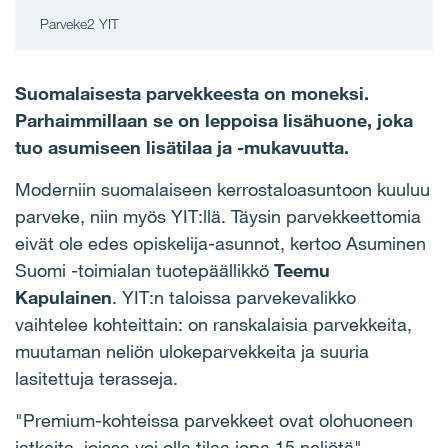
Parveke2 YIT
Suomalaisesta parvekkeesta on moneksi.
Parhaimmillaan se on leppoisa lisähuone, joka
tuo asumiseen lisätilaa ja -mukavuutta.
Moderniin suomalaiseen kerrostaloasuntoon kuuluu
parveke, niin myös YIT:llä. Täysin parvekkeettomia
eivät ole edes opiskelija-asunnot, kertoo Asuminen
Suomi -toimialan tuotepäällikkö
Teemu
Kapulainen
. YIT:n taloissa parvekevalikko
vaihtelee kohteittain: on ranskalaisia parvekkeita,
muutaman neliön ulokeparvekkeita ja suuria
lasitettuja terasseja.
"Premium-kohteissa parvekkeet ovat olohuoneen
jatkeita, joissa voi olla tilaa jopa 15 neliötä",