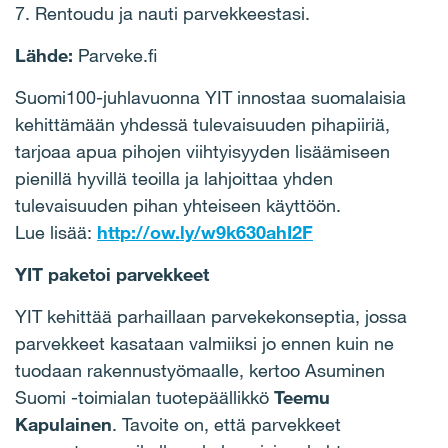
7. Rentoudu ja nauti parvekkeestasi.
Lähde:
Parveke.fi
Suomi100-juhlavuonna YIT innostaa suomalaisia
kehittämään yhdessä tulevaisuuden pihapiiriä,
tarjoaa apua pihojen viihtyisyyden lisäämiseen
pienillä hyvillä teoilla ja lahjoittaa yhden
tulevaisuuden pihan yhteiseen käyttöön.
Lue lisää:
http://ow.ly/w9k630ahI2F
YIT paketoi parvekkeet
YIT kehittää parhaillaan parvekekonseptia, jossa
parvekkeet kasataan valmiiksi jo ennen kuin ne
tuodaan rakennustyömaalle, kertoo Asuminen
Suomi -toimialan tuotepäällikkö
Teemu
Kapulainen
. Tavoite on, että parvekkeet