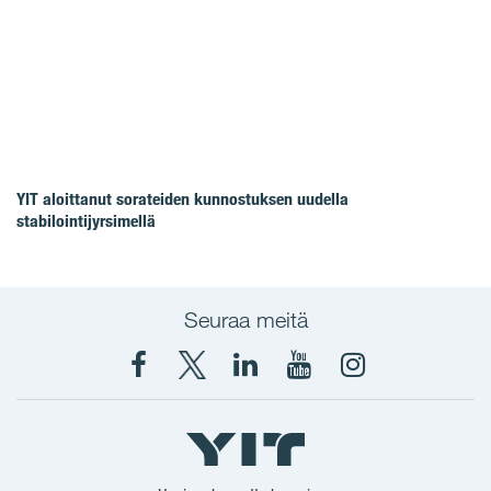
YIT aloittanut sorateiden kunnostuksen uudella
stabilointijyrsimellä
Seuraa meitä
Facebook
X
YIT
YIT
Instagram
YIT
YIT
Corporation
Corporation
YIT
Suomi
Suomi
Suomi