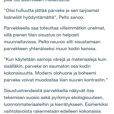
"Olisi hulluutta jättää parveke ja sen tarjoamat
lisäneliöt hyödyntämättä", Pelto sanoo.
Parvekkeella saa toteuttaa villeimmätkin unelmat,
sillä pienen tilan sisustus on helposti
muunneltavissa. Pelto neuvoo silti sisustamaan
parvekkeen yhtenäiseksi muun kodin kanssa.
"Kun käytetään samoja värejä ja materiaaleja kuin
sisälläkin, parveke on saumaton osa kodin
kokonaisuutta. Moderni olohuone ja boheemi
parveke voivat muodostaa liian suuren kontrastin."
Sisustustrendeistä parvekkeilla näkyvät itse
tekemisen suosio sekä pyrkimys ekologisuuteen,
luonnonmateriaaleihin ja kierrätykseen. Esimerkiksi
vaihtolavoista rakennetaan edelleen kokonaisia