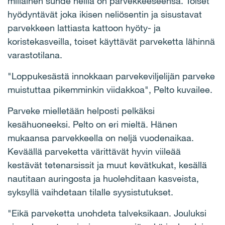
millainen suhde heillä on parvekkeeseensa. Toiset
hyödyntävät joka ikisen neliösentin ja sisustavat
parvekkeen lattiasta kattoon hyöty- ja
koristekasveilla, toiset käyttävät parveketta lähinnä
varastotilana.
"Loppukesästä innokkaan parvekeviljelijän parveke
muistuttaa pikemminkin viidakkoa", Pelto kuvailee.
Parveke mielletään helposti pelkäksi
kesähuoneeksi. Pelto on eri mieltä. Hänen
mukaansa parvekkeella on neljä vuodenaikaa.
Keväällä parveketta värittävät hyvin viileää
kestävät tetenarsissit ja muut kevätkukat, kesällä
nautitaan auringosta ja huolehditaan kasveista,
syksyllä vaihdetaan tilalle syysistutukset.
"Eikä parveketta unohdeta talveksikaan. Jouluksi