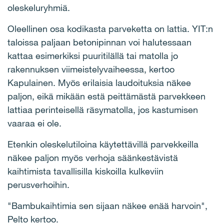
oleskeluryhmiä.
Oleellinen osa kodikasta parveketta on lattia. YIT:n
taloissa paljaan betonipinnan voi halutessaan
kattaa esimerkiksi puuritilällä tai matolla jo
rakennuksen viimeistelyvaiheessa, kertoo
Kapulainen. Myös erilaisia laudoituksia näkee
paljon, eikä mikään estä peittämästä parvekkeen
lattiaa perinteisellä räsymatolla, jos kastumisen
vaaraa ei ole.
Etenkin oleskelutiloina käytettävillä parvekkeilla
näkee paljon myös verhoja säänkestävistä
kaihtimista tavallisilla kiskoilla kulkeviin
perusverhoihin.
"Bambukaihtimia sen sijaan näkee enää harvoin",
Pelto kertoo.