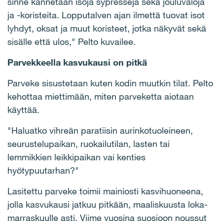
sinne kannetaan isoja sypressejä sekä jouluvaloja
ja -koristeita. Lopputalven ajan ilmettä tuovat isot
lyhdyt, oksat ja muut koristeet, jotka näkyvät sekä
sisälle että ulos," Pelto kuvailee.
Parvekkeella kasvukausi on pitkä
Parveke sisustetaan kuten kodin muutkin tilat. Pelto
kehottaa miettimään, miten parveketta aiotaan
käyttää.
"Haluatko vihreän paratiisin aurinkotuoleineen,
seurustelupaikan, ruokailutilan, lasten tai
lemmikkien leikkipaikan vai kenties
hyötypuutarhan?"
Lasitettu parveke toimii mainiosti kasvihuoneena,
jolla kasvukausi jatkuu pitkään, maaliskuusta loka-
marraskuulle asti. Viime vuosina suosioon noussut