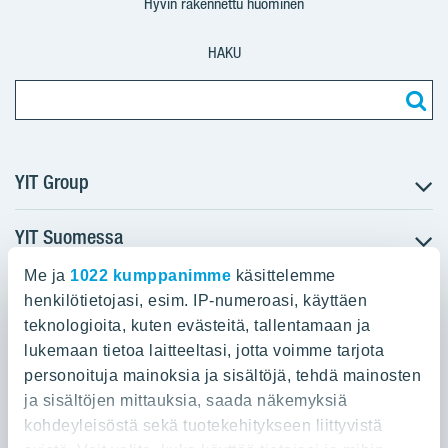
Hyvin rakennettu huominen
HAKU
YIT Group
YIT Suomessa
Tietoa YIT:stä
Töihin meille
Me ja
1022 kumppanimme
käsittelemme
YIT:n pääkonttori
Myytävät asunnot
Sijoittajat
henkilötietojasi, esim. IP-numeroasi, käyttäen
Vuokrattavat toimitilat
teknologioita, kuten evästeitä, tallentamaan ja
Panuntie 11, PL 36, 00620 Helsinki
Projektit
lukemaan tietoa laitteeltasi, jotta voimme tarjota
Kiinteistösijoittaminen
Vastuullisuus
personoituja mainoksia ja sisältöjä, tehdä mainosten
020 433 111
Infrarakentaminen
Media
ja sisältöjen mittauksia, saada näkemyksiä
Toimitilarakentaminen
Yhteystiedot
kohdeyleisöstä sekä tuotekehitykseen liittyvistä