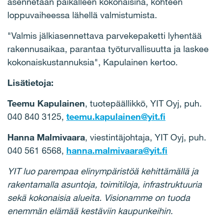
asennetaan paikalleen kokonaisina, kohteen
loppuvaiheessa lähellä valmistumista.
"Valmis jälkiasennettava parvekepaketti lyhentää
rakennusaikaa, parantaa työturvallisuutta ja laskee
kokonaiskustannuksia", Kapulainen kertoo.
Lisätietoja:
Teemu Kapulainen
, tuotepäällikkö, YIT Oyj, puh.
040 840 3125,
teemu.kapulainen@yit.fi
Hanna Malmivaara
, viestintäjohtaja, YIT Oyj, puh.
040 561 6568,
hanna.malmivaara@yit.fi
YIT luo parempaa elinympäristöä kehittämällä ja
rakentamalla asuntoja, toimitiloja, infrastruktuuria
sekä kokonaisia alueita. Visionamme on tuoda
enemmän elämää kestäviin kaupunkeihin.