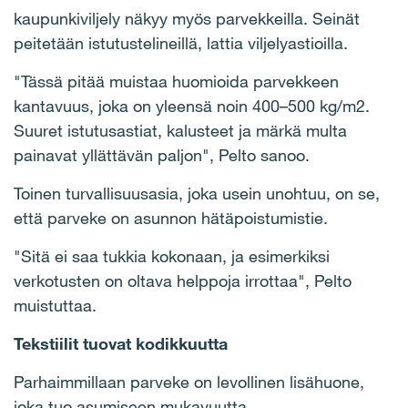
kaupunkiviljely näkyy myös parvekkeilla. Seinät
peitetään istutustelineillä, lattia viljelyastioilla.
"Tässä pitää muistaa huomioida parvekkeen
kantavuus, joka on yleensä noin 400–500 kg/m2.
Suuret istutusastiat, kalusteet ja märkä multa
painavat yllättävän paljon", Pelto sanoo.
Toinen turvallisuusasia, joka usein unohtuu, on se,
että parveke on asunnon hätäpoistumistie.
"Sitä ei saa tukkia kokonaan, ja esimerkiksi
verkotusten on oltava helppoja irrottaa", Pelto
muistuttaa.
Tekstiilit tuovat kodikkuutta
Parhaimmillaan parveke on levollinen lisähuone,
joka tuo asumiseen mukavuutta.