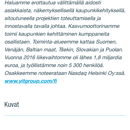
Haluamme erottautua välittämällä aidosti
asiakkaista, näkemyksellisellä kaupunkikehityksellä,
sitoutuneella projektien toteuttamisella ja
innostavalla tavalla johtaa. Kasvumoottorinamme
toimii kaupunkien kehittäminen kumppaneita
osallistaen. Toiminta-alueemme kattaa Suomen,
Venäjän, Baltian maat, Tšekin, Slovakian ja Puolan.
Vuonna 2016 liikevaihtomme oli lähes 1,8 miljardia
euroa, ja työllistämme noin 5 300 henkilöä.
Osakkeemme noteerataan Nasdaq Helsinki Oy:ssä.
www.yitgroup.com/fi
Kuvat