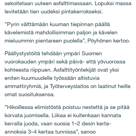
sekoitetaan uuteen asfalttimassaan. Lopuksi massa
levitetään tien uudeksi pintakerrokseksi.
”Pyrin välttämään kuuman tiepinnan päällä
kävelemistä mahdollisimman paljon ja kävelen
mieluummin pientareen puolella”, Pöyhönen kertoo.
Päällystystöitä tehdään ympäri Suomen
vuorokauden ympäri sekä päivä- että yövuorossa
kohteesta riippuen. Asfalttityöntekijät ovat yksi
eniten kuumuudelle työssään altistuvia
ammattiryhmiä, ja Työterveyslaitos on laatinut heille
omat suosituksensa.
”Hikoillessa elimistöstä poistuu nestettä ja se pitää
korvata juomisella. Liikaa ei kuitenkaan kannata
kerralla juoda, vaan suosia 1–2 desin kerta-
annoksia 3–4 kertaa tunnissa”, sanoo