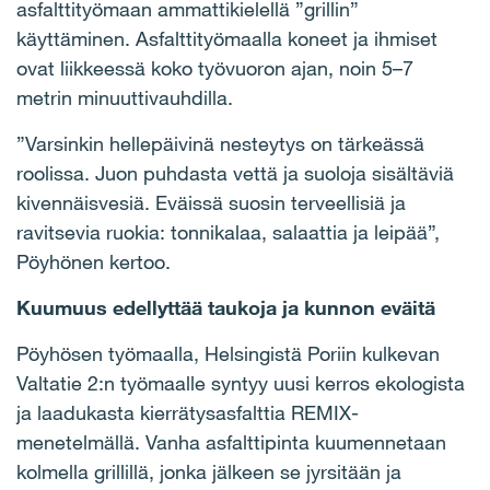
asfalttityömaan ammattikielellä ”grillin”
käyttäminen. Asfalttityömaalla koneet ja ihmiset
ovat liikkeessä koko työvuoron ajan, noin
5–7
metrin
minuuttivauhdilla.
”Varsinkin hellepäivinä nesteytys on tärkeässä
roolissa. Juon puhdasta vettä ja suoloja sisältäviä
kivennäisvesiä. Eväissä suosin terveellisiä ja
ravitsevia ruokia: tonnikalaa, salaattia ja leipää”,
Pöyhönen kertoo.
Kuumuus edellyttää taukoja ja kunnon eväitä
Pöyhösen työmaalla, Helsingistä Poriin kulkevan
Valtatie 2:n työmaalle syntyy uusi kerros ekologista
ja laadukasta kierrätysasfalttia REMIX-
menetelmällä. Vanha asfalttipinta kuumennetaan
kolmella grillillä, jonka jälkeen se jyrsitään ja