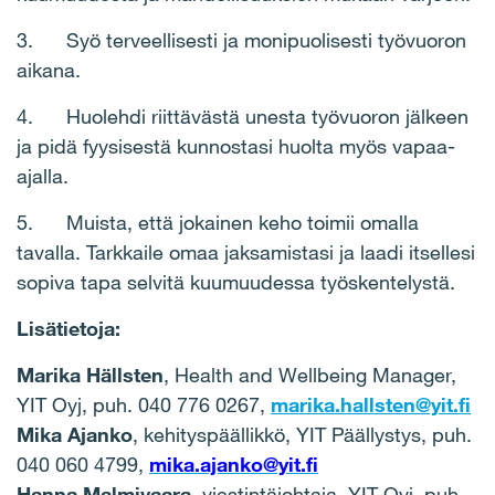
3.
Syö terveellisesti ja monipuolisesti työvuoron
aikana.
4.
Huolehdi riittävästä unesta työvuoron jälkeen
ja pidä fyysisestä kunnostasi huolta myös vapaa-
ajalla.
5.
Muista, että jokainen keho toimii omalla
tavalla. Tarkkaile omaa jaksamistasi ja laadi itsellesi
sopiva tapa selvitä kuumuudessa työskentelystä.
Lisätietoja:
Marika Hällsten
, Health and Wellbeing Manager,
YIT Oyj, puh. 040 776 0267,
marika.hallsten@yit.fi
Mika Ajanko
, kehityspäällikkö, YIT Päällystys, puh.
040 060 4799,
mika.ajanko@yit.fi
Hanna Malmivaara
, viestintäjohtaja, YIT Oyj, puh.