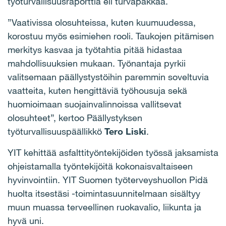
työturvallisuusraporttia eli turvapakkaa.
”Vaativissa olosuhteissa, kuten kuumuudessa,
korostuu myös esimiehen rooli. Taukojen pitämisen
merkitys kasvaa ja työtahtia pitää hidastaa
mahdollisuuksien mukaan. Työnantaja pyrkii
valitsemaan päällystystöihin paremmin soveltuvia
vaatteita, kuten hengittäviä työhousuja sekä
huomioimaan suojainvalinnoissa vallitsevat
olosuhteet”, kertoo Päällystyksen
työturvallisuuspäällikkö
Tero Liski
.
YIT kehittää asfalttityöntekijöiden työssä jaksamista
ohjeistamalla työntekijöitä kokonaisvaltaiseen
hyvinvointiin.
YIT Suomen työterveyshuollon Pidä
huolta itsestäsi -toimintasuunnitelmaan sisältyy
muun muassa
terveellinen ruokavalio, liikunta ja
hyvä uni.