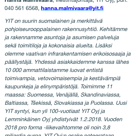
040 561 6568,
hanna.malmivaara@yit.fi
YIT on suurin suomalainen ja merkitt
ä
v
ä
pohjoiseurooppalainen rakennusyhti
ö
. Kehit
ä
mme
ja rakennamme asuntoja ja asumisen palveluja
sek
ä
toimitiloja ja kokonaisia alueita. Lis
ä
ksi
olemme vaativan infrarakentamisen erikoisosaaja ja
p
ää
llyst
ä
j
ä
. Yhdess
ä
asiakkaidemme kanssa l
ä
hes
10
000 ammattilaistamme luovat entist
ä
toimivampia, vetovoimaisempia ja kest
ä
v
ä
mpi
ä
kaupunkeja ja elinymp
ä
rist
ö
j
ä
. Toimimme 11
maassa: Suomessa, Ven
ä
j
ä
ll
ä
, Skandinaviassa,
Baltiassa, T
š
ekiss
ä
, Slovakiassa ja Puolassa. Uusi
YIT syntyi, kun yli 100-vuotiaat YIT Oyj ja
Lemmink
ä
inen Oyj yhdistyiv
ä
t 1.2.2018. Vuoden
2018 pro forma -liikevaihtomme oli noin 3,8
miljardia euroa. YIT Oyj:n osake noteerataan