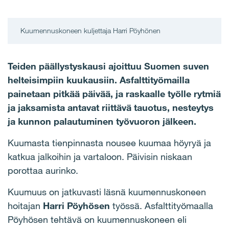
Kuumennuskoneen kuljettaja Harri Pöyhönen
Teiden päällystyskausi ajoittuu Suomen suven
helteisimpiin kuukausiin. Asfalttityömailla
painetaan pitkää päivää, ja raskaalle työlle rytmiä
ja jaksamista antavat riittävä tauotus, nesteytys
ja kunnon palautuminen työvuoron jälkeen.
Kuumasta tienpinnasta nousee kuumaa höyryä ja
katkua jalkoihin ja vartaloon. Päivisin niskaan
porottaa aurinko.
Kuumuus on jatkuvasti läsnä kuumennuskoneen
hoitajan
Harri Pöyhösen
työssä. Asfalttityömaalla
Pöyhösen tehtävä on kuumennuskoneen eli