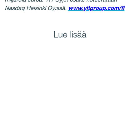
Nasdaq Helsinki Oy:ss
ä
.
www.yitgroup.com/fi
Lue lisää