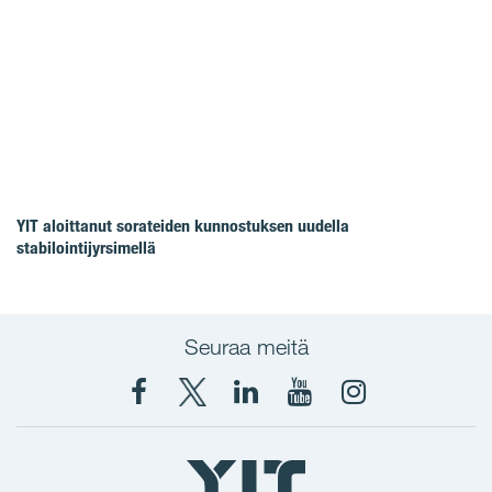
YIT aloittanut sorateiden kunnostuksen uudella
stabilointijyrsimellä
Seuraa meitä
Facebook
X
YIT
YIT
Instagram
YIT
YIT
Corporation
Corporation
YIT