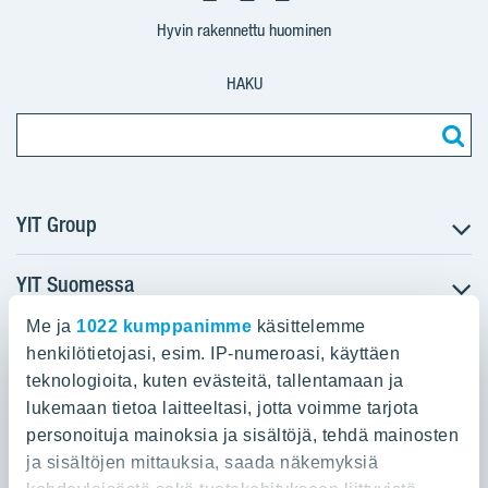
Suomi
Suomi
Suomi
Hyvin rakennettu huominen
HAKU
YIT Group
YIT Suomessa
Tietoa YIT:stä
Töihin meille
Me ja
1022 kumppanimme
käsittelemme
YIT:n pääkonttori
Myytävät asunnot
Sijoittajat
henkilötietojasi, esim. IP-numeroasi, käyttäen
Vuokrattavat toimitilat
teknologioita, kuten evästeitä, tallentamaan ja
Panuntie 11, PL 36, 00620 Helsinki
Projektit
lukemaan tietoa laitteeltasi, jotta voimme tarjota
Kiinteistösijoittaminen
Vastuullisuus
personoituja mainoksia ja sisältöjä, tehdä mainosten
020 433 111
Infrarakentaminen
Media
ja sisältöjen mittauksia, saada näkemyksiä
Toimitilarakentaminen