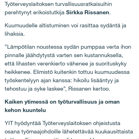
Työterveyslaitoksen turvallisuusratkaisuihin
perehtynyt erikoistutkija
Sirkka Rissanen
.
Kuumuudelle altistuminen voi rasittaa sydäntä ja
lihaksia.
”Lämpötilan noustessa sydän pumppaa verta ihon
pinnalle jäähdytystä varten sen kustannuksella,
että lihasten verenkierto vähenee ja suorituskyky
heikkenee.
Elimistö kuitenkin tottuu kuumuudessa
työskentelyyn ajan kanssa: hikoilu lisääntyy ja
tehostuu ja syke laskee”, Rissanen kertoo.
Kaiken ytimessä on työturvallisuus ja oman
kehon kuuntelu
YIT hyödyntää Työterveyslaitoksen ohjeistusta
osana työmaajohdoille lähetettävää kuukausittaista