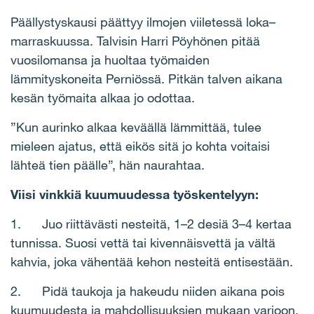
Päällystyskausi päättyy ilmojen viiletessä loka–
marraskuussa. Talvisin Harri Pöyhönen pitää
vuosilomansa ja huoltaa työmaiden
lämmityskoneita Perniössä. Pitkän talven aikana
kesän työmaita alkaa jo odottaa.
”Kun aurinko alkaa keväällä lämmittää, tulee
mieleen ajatus, että eikös sitä jo kohta voitaisi
lähteä tien päälle”, hän naurahtaa.
Viisi vinkkiä kuumuudessa työskentelyyn:
1.
Juo riittävästi nesteitä, 1–2 desiä 3–4 kertaa
tunnissa. Suosi vettä tai kivennäisvettä ja vältä
kahvia, joka vähentää kehon nesteitä entisestään.
2.
Pidä taukoja ja hakeudu niiden aikana pois
kuumuudesta ja mahdollisuuksien mukaan varjoon.