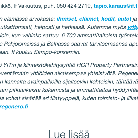
llikkö, If Vakuutus, puh. 050 424 2710,
tapio.karaus@if.f
n elämässä arvokasta:
ihmiset
,
eläimet
,
kodit
,
autot
ja
tkattomasti, helposti ja hetkessä. Autamme myös
yrit
loin, kun vahinko sattuu. 6 700 ammattitaitoista työntek
 Pohjoismaissa ja Baltiassa saavat tarvitsemaansa apua
maan. If kuuluu Sampo-konserniin.
YIT:n ja kiinteistökehitysyhtiö HGR Property Partnersin 
yventämään yhtiöiden aikaisempaa yhteistyötä. Regene
annalta avainpaikoilla sijaitseviin kohteisiin, tähtäävät
aan pitkäaikaista kokemusta ja ammattitaitoa hyödyntä
 voivat sisältää eri tilatyyppejä, kuten toimisto- ja liiketi
regenero.fi
Lue lisää