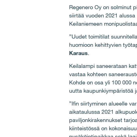
Regenero Oy on solminut pi
siirtää vuoden 2021 alussa 
Keilaniemeen monipuolistaa
”Uudet toimitilat suunnitell
huomioon kehittyvien työtap
Karaus
.
Keilalampi saneerataan katt
vastaa kohteen saneeraustö
Kohde on osa yli 100 000 ne
uutta kaupunkiympäristöä j
”Ifin siirtyminen alueelle
aikataulussa 2021 alkupuolel
paviljonkirakennukset tarjoa
kiinteistössä on kokonaisuu
pysäköintipaikkaa sekä laaj