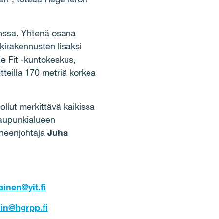
anssa. Yhtenä osana
nkirakennusten lisäksi
e Fit -kuntokeskus,
teilla 170 metriä korkea
lut merkittävä kaikissa
aupunkialueen
uheenjohtaja
Juha
ainen@yit.fi
lin@hgrpp.fi