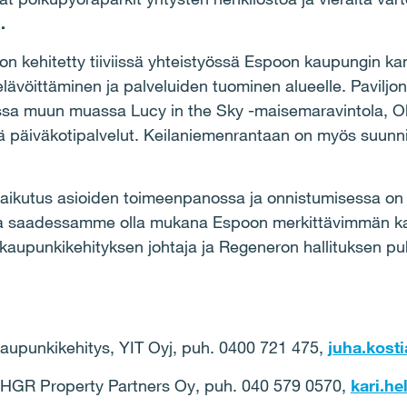
.
on kehitetty tiiviissä yhteistyössä Espoon kaupungin k
elävöittäminen ja palveluiden tuominen alueelle. Paviljo
ssa muun muassa Lucy in the Sky -maisemaravintola, Ol
ä päiväkotipalvelut. Keilaniemenrantaan on myös suunnit
kutus asioiden toimeenpanossa ja onnistumisessa on ol
isia saadessamme olla mukana Espoon merkittävimmän k
 kaupunkikehityksen johtaja ja Regeneron hallituksen p
 kaupunkikehitys, YIT Oyj, puh. 0400 721 475,
juha.kosti
a, HGR Property Partners Oy, puh. 040 579 0570,
kari.he