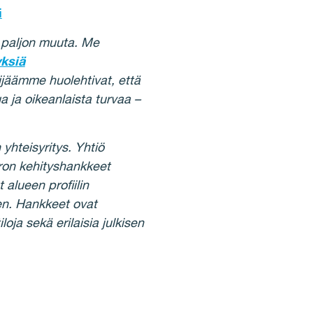
i
 paljon muuta. Me
yksiä
ijäämme huolehtivat, että
 ja oikeanlaista turvaa –
yhteisyritys. Yhtiö
ron kehityshankkeet
 alueen profiilin
en. Hankkeet ovat
loja sekä erilaisia julkisen