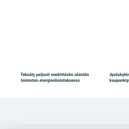
Tekoäly paljasti merkittävän säästön
Jyväskylän
toimiston energiankulutuksessa
kaupunkiy