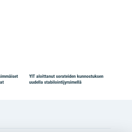
simmäiset
YIT aloittanut sorateiden kunnostuksen
at
uudella stabilointijyrsimellä
gram