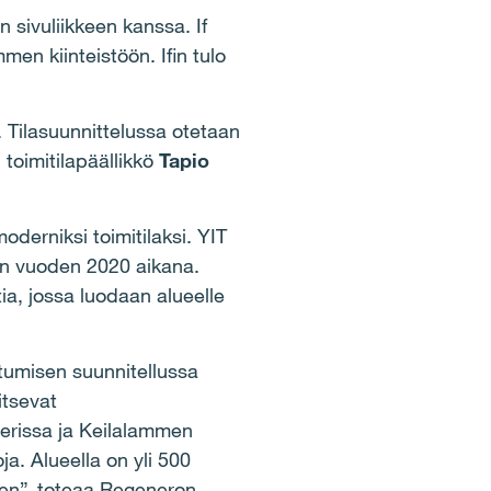
sivuliikkeen kanssa. If
en kiinteistöön. Ifin tulo
. Tilasuunnittelussa otetaan
toimitilapäällikkö
Tapio
derniksi toimitilaksi. YIT
an vuoden 2020 aikana.
ia, jossa luodaan alueelle
tumisen suunnitellussa
itsevat
owerissa ja Keilalammen
a. Alueella on yli 500
rten”, toteaa Regeneron