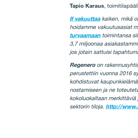
Tapio Karaus
, toimitilapää
If
vakuuttaa
kaiken, mikä o
hoidamme vakuutusasiat mu
turvaamaan
toimintansa sil
3,7 miljoonaa asiakastamme
jos jotain sattuisi tapahtu
Regenero
on rakennusyhtiö 
perustettiin vuonna 2016 s
kohdistuvat kaupunkielämän k
nostamiseen ja ne toteutet
kokoluokaltaan merkittäviä ja
sektorin tiloja.
http://www.