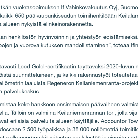
tkän vuokrasopimuksen If Vahinkovakuutus Oyj, Suomen 
kaikki 650 pääkaupunkiseudun toimihenkilöään Keilalamm
 alueen nykyistä elinkeinorakennetta.
aan henkilöstön hyvinvoinnin ja yhteistyön edistämiseksi
ojen ja vuorovaikutuksen mahdollistaminen”, toteaa Ifin 
avasti Leed Gold -sertifikaatin täyttäväksi 2020-luvun mo
istä suunnitteluineen, ja kaikki rakennustyöt toteuteta
liömetrin laajuista Regeneron Keilaniemenranta-projekt
a palvelukeskus.
 varmistaa koko hankkeen ensimmäisen päävaiheen valmis
la. Tällöin on valmiina Keilaniemenrannan tori, jolla sija
vat erilaisia palveluita alueen käyttäjille. Accountor T
dessaan 2 500 työpaikkaa ja 38 000 neliömetriä toimitiloj
at polkupyöräparkit yritysten henkilöstöä ja vieraita va