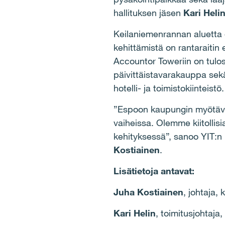
hallituksen jäsen
Kari Helin
Keilaniemenrannan aluetta 
kehittämistä on rantaraitin 
Accountor Toweriin on tulo
päivittäistavarakauppa sek
hotelli- ja toimistokiinteistö.
”
Espoon kaupungin myötävai
vaiheissa. Olemme kiitoll
kehityksessä
”, sanoo YIT:n
Kostiainen
.
Lisätietoja antavat:
Juha Kostiainen
, johtaja,
Kari Helin
, toimitusjohtaj