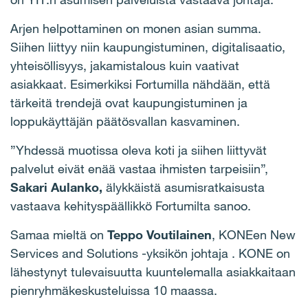
Arjen helpottaminen on monen asian summa.
Siihen liittyy niin kaupungistuminen, digitalisaatio,
yhteisöllisyys, jakamistalous kuin vaativat
asiakkaat. Esimerkiksi Fortumilla nähdään, että
tärkeitä trendejä ovat kaupungistuminen ja
loppukäyttäjän päätösvallan kasvaminen.
”Yhdessä muotissa oleva koti ja siihen liittyvät
palvelut eivät enää vastaa ihmisten tarpeisiin”,
Sakari Aulanko,
älykkäistä asumisratkaisusta
vastaava kehityspäällikkö Fortumilta sanoo.
Samaa mieltä on
Teppo Voutilainen
, KONEen New
Services and Solutions -yksikön johtaja
. KONE on
lähestynyt tulevaisuutta kuuntelemalla asiakkaitaan
pienryhmäkeskusteluissa 10 maassa.