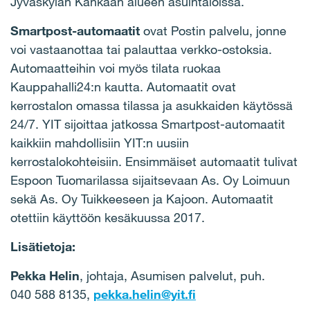
Jyväskylän Kankaan alueen asuintaloissa.
Smartpost-automaatit
ovat Postin palvelu, jonne
voi vastaanottaa tai palauttaa verkko-ostoksia.
Automaatteihin voi myös tilata ruokaa
Kauppahalli24:n kautta. Automaatit ovat
kerrostalon omassa tilassa ja asukkaiden käytössä
24/7. YIT sijoittaa jatkossa Smartpost-automaatit
kaikkiin mahdollisiin YIT:n uusiin
kerrostalokohteisiin. Ensimmäiset automaatit tulivat
Espoon Tuomarilassa sijaitsevaan As. Oy Loimuun
sekä As. Oy Tuikkeeseen ja Kajoon. Automaatit
otettiin käyttöön kesäkuussa 2017.
Lisätietoja:
Pekka Helin
, johtaja, Asumisen palvelut, puh.
040 588 8135,
pekka.helin@yit.fi