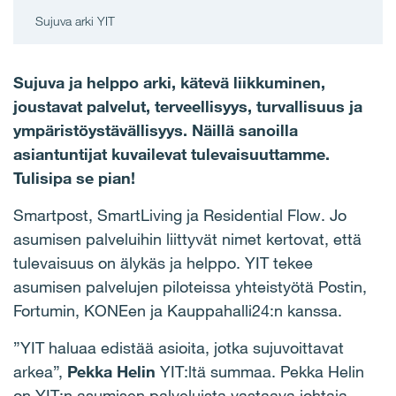
Sujuva arki YIT
Sujuva ja helppo arki, kätevä liikkuminen,
joustavat palvelut, terveellisyys, turvallisuus ja
ympäristöystävällisyys. Näillä sanoilla
asiantuntijat kuvailevat tulevaisuuttamme.
Tulisipa se pian!
Smartpost, SmartLiving ja Residential Flow. Jo
asumisen palveluihin liittyvät nimet kertovat, että
tulevaisuus on älykäs ja helppo. YIT tekee
asumisen palvelujen piloteissa yhteistyötä Postin,
Fortumin, KONEen ja Kauppahalli24:n kanssa.
”YIT haluaa edistää asioita, jotka sujuvoittavat
arkea”,
Pekka Helin
YIT:ltä summaa. Pekka Helin
on YIT:n asumisen palveluista vastaava johtaja.