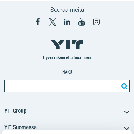
Seuraa meitä
Facebook
X
YIT
YIT
Instagram
YIT
YIT
Corporation
Corporation
YIT
Suomi
Suomi
Suomi
Hyvin rakennettu huominen
HAKU
YIT Group
YIT Suomessa
Tietoa YIT:stä