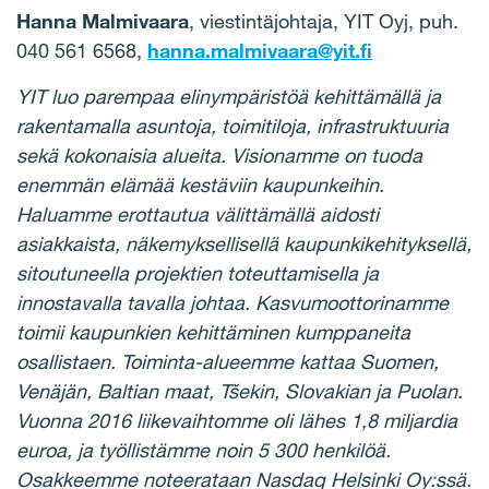
Hanna Malmivaara
, viestintäjohtaja, YIT Oyj, puh.
040 561 6568,
hanna.malmivaara@yit.fi
YIT luo parempaa elinympäristöä kehittämällä ja
rakentamalla asuntoja, toimitiloja, infrastruktuuria
sekä kokonaisia alueita. Visionamme on tuoda
enemmän elämää kestäviin kaupunkeihin.
Haluamme erottautua välittämällä aidosti
asiakkaista, näkemyksellisellä kaupunkikehityksellä,
sitoutuneella projektien toteuttamisella ja
innostavalla tavalla johtaa. Kasvumoottorinamme
toimii kaupunkien kehittäminen kumppaneita
osallistaen. Toiminta-alueemme kattaa Suomen,
Venäjän, Baltian maat, Tšekin, Slovakian ja Puolan.
Vuonna 2016 liikevaihtomme oli lähes 1,8 miljardia
euroa, ja työllistämme noin 5 300 henkilöä.
Osakkeemme noteerataan Nasdaq Helsinki Oy:ssä.