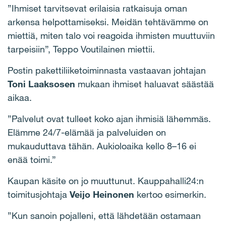
”Ihmiset tarvitsevat erilaisia ratkaisuja oman
arkensa helpottamiseksi. Meidän tehtävämme on
miettiä, miten talo voi reagoida ihmisten muuttuviin
tarpeisiin”, Teppo Voutilainen miettii.
Postin pakettiliiketoiminnasta vastaavan johtajan
Toni Laaksosen
mukaan ihmiset haluavat säästää
aikaa.
”Palvelut ovat tulleet koko ajan ihmisiä lähemmäs.
Elämme 24/7-elämää ja palveluiden on
mukauduttava tähän. Aukioloaika kello 8–16 ei
enää toimi.”
Kaupan käsite on jo muuttunut. Kauppahalli24:n
toimitusjohtaja
Veijo Heinonen
kertoo esimerkin.
”Kun sanoin pojalleni, että lähdetään ostamaan