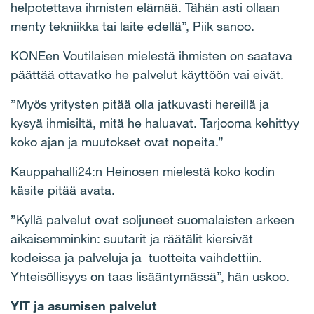
helpotettava ihmisten elämää. Tähän asti ollaan
menty tekniikka tai laite edellä”, Piik sanoo.
KONEen Voutilaisen mielestä ihmisten on saatava
päättää ottavatko he palvelut käyttöön vai eivät.
”Myös yritysten pitää olla jatkuvasti hereillä ja
kysyä ihmisiltä, mitä he haluavat. Tarjooma kehittyy
koko ajan ja muutokset ovat nopeita.”
Kauppahalli24:n Heinosen mielestä koko kodin
käsite pitää avata.
”Kyllä palvelut ovat soljuneet suomalaisten arkeen
aikaisemminkin: suutarit ja räätälit kiersivät
kodeissa ja palveluja ja tuotteita vaihdettiin.
Yhteisöllisyys on taas lisääntymässä”, hän uskoo.
YIT ja asumisen palvelut