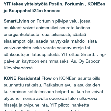
YIT tekee yhteistyötä Postin, Fortumin , KONEen
ja Kauppahalli24:n kanssa:
SmartLiving
on Fortumin pilvipalvelu, jossa
asukkaat voivat esimerkiksi seurata kotinsa
energiankulutusta reaaliaikaisesti, säätää
sisälämpötiloja, saada hälytyksiä mahdollisista
vesivuodoista sekä varata saunavuoroja tai
sähköautojen latauspisteitä. YIT ottaa SmartLiving-
palvelun käyttöön ensimmäiseksi As. Oy Espoon
Klovnisepässä.
KONE Residental Flow
on KONEen asuntaloille
suunnattu ratkaisu. Ratkaisun avulla asukkaiden
kulkeminen kotitalossaan helpottuu, kun he voivat
älypuhelimensa avulla operoida talon ulko-ovia,
hissejä ja ovipuhelinta. YIT pilotoi hanketta