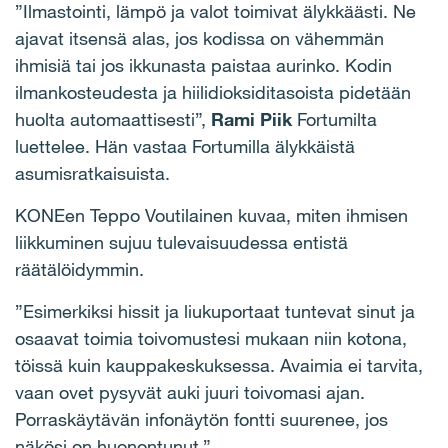
”Ilmastointi, lämpö ja valot toimivat älykkäästi. Ne
ajavat itsensä alas, jos kodissa on vähemmän
ihmisiä tai jos ikkunasta paistaa aurinko. Kodin
ilmankosteudesta ja hiilidioksiditasoista pidetään
huolta automaattisesti”,
Rami Piik
Fortumilta
luettelee. Hän vastaa Fortumilla älykkäistä
asumisratkaisuista.
KONEen Teppo Voutilainen kuvaa, miten ihmisen
liikkuminen sujuu tulevaisuudessa entistä
räätälöidymmin.
”Esimerkiksi hissit ja liukuportaat tuntevat sinut ja
osaavat toimia toivomustesi mukaan niin kotona,
töissä kuin kauppakeskuksessa. Avaimia ei tarvita,
vaan ovet pysyvät auki juuri toivomasi ajan.
Porraskäytävän infonäytön fontti suurenee, jos
näkösi on huonontunut.”