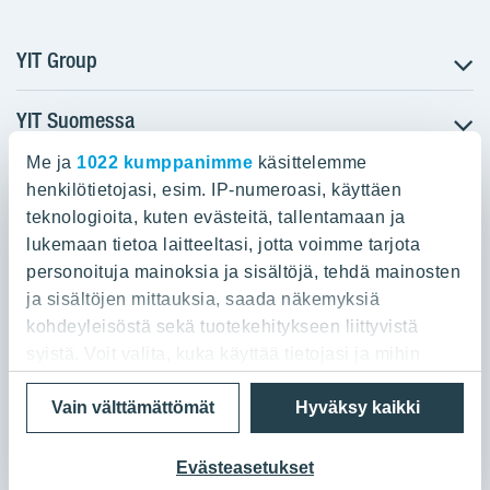
YIT Group
YIT Suomessa
Tietoa YIT:stä
Töihin meille
Me ja
1022 kumppanimme
käsittelemme
YIT:n pääkonttori
Myytävät asunnot
Sijoittajat
henkilötietojasi, esim. IP-numeroasi, käyttäen
Vuokrattavat toimitilat
teknologioita, kuten evästeitä, tallentamaan ja
Panuntie 11, PL 36, 00620 Helsinki
Projektit
lukemaan tietoa laitteeltasi, jotta voimme tarjota
Kiinteistösijoittaminen
Vastuullisuus
personoituja mainoksia ja sisältöjä, tehdä mainosten
020 433 111
Infrarakentaminen
Media
ja sisältöjen mittauksia, saada näkemyksiä
Toimitilarakentaminen
Yhteystiedot
kohdeyleisöstä sekä tuotekehitykseen liittyvistä
Teollisuusrakentaminen
syistä. Voit valita, kuka käyttää tietojasi ja mihin
tarkoituksiin.
Tietosuoja ja Käyttöehdot
Lähetä meille palautetta
Evästeet
Vain välttämättömät
Hyväksy kaikki
© 2026 YIT Oyj
Jos sallit, haluamme myös tehdä seuraavia:
Kerätä tietoja maantieteellisestä sijainnistasi,
Evästeasetukset