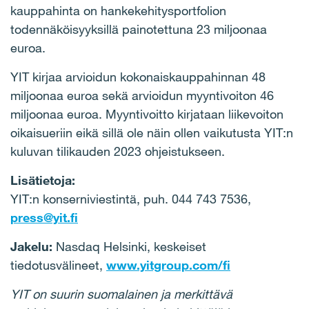
kauppahinta on hankekehitysportfolion
todennäköisyyksillä painotettuna 23 miljoonaa
euroa.
YIT kirjaa arvioidun kokonaiskauppahinnan 48
miljoonaa euroa sekä arvioidun myyntivoiton 46
miljoonaa euroa. Myyntivoitto kirjataan liikevoiton
oikaisueriin eikä sillä ole näin ollen vaikutusta YIT:n
kuluvan tilikauden 2023 ohjeistukseen.
Lisätietoja:
YIT:n konserniviestintä, puh. 044 743 7536,
press@yit.fi
Jakelu:
Nasdaq Helsinki, keskeiset
tiedotusvälineet,
www.yitgroup.com/fi
YIT on suurin suomalainen ja merkittävä