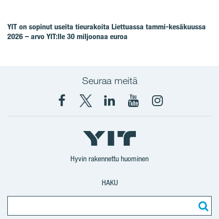
YIT on sopinut useita tieurakoita Liettuassa tammi-kesäkuussa
2026 – arvo YIT:lle 30 miljoonaa euroa
Seuraa meitä
Facebook
X
YIT
YIT
Instagram
YIT
YIT
Corporation
Corporation
YIT
Suomi
Suomi
Suomi
Hyvin rakennettu huominen
HAKU