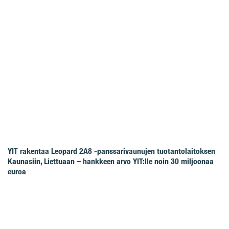
YIT rakentaa Leopard 2A8 -panssarivaunujen tuotantolaitoksen
Kaunasiin, Liettuaan – hankkeen arvo YIT:lle noin 30 miljoonaa
euroa