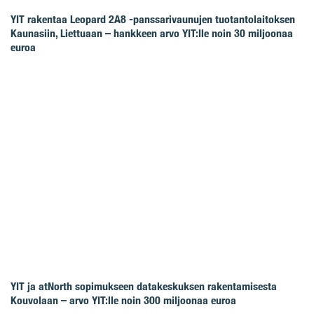
YIT rakentaa Leopard 2A8 -panssarivaunujen tuotantolaitoksen
Kaunasiin, Liettuaan – hankkeen arvo YIT:lle noin 30 miljoonaa
euroa
YIT ja atNorth sopimukseen datakeskuksen rakentamisesta
Kouvolaan – arvo YIT:lle noin 300 miljoonaa euroa