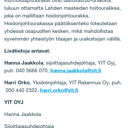
Kunnossapitourakat ovat laatuvastuu-urakoita
lukuun ottamatta Lahden maateiden hoitourakkaa,
joka on malliltaan hoidonjohtourakka.
Hoidonjohtourakassa päätöksenteko toteutetaan
yhdessä osapuolten kesken, mikä mahdollistaa
syvemmän yhteistyön tilaajan ja urakoitsijan välillä.
Lisätietoja antavat
:
Hanna Jaakkola
, sijoittajasuhdejohtaja, YIT Oyj,
puh. 040 5666 070,
hanna.jaakkola@yit.fi
Harri Orko
, Yksikönjohtaja, YIT Rakennus Oy, puh.
050 440 2322,
harri.orko@yit.fi
YIT OYJ
Hanna Jaakkola
Sijoittajasuhdejohtaja