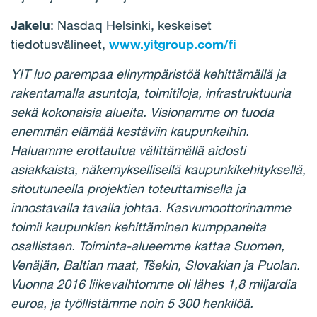
Jakelu
: Nasdaq Helsinki, keskeiset
tiedotusvälineet,
www.yitgroup.com/fi
YIT luo parempaa elinympäristöä kehittämällä ja
rakentamalla asuntoja, toimitiloja, infrastruktuuria
sekä kokonaisia alueita. Visionamme on tuoda
enemmän elämää kestäviin kaupunkeihin.
Haluamme erottautua välittämällä aidosti
asiakkaista, näkemyksellisellä kaupunkikehityksellä,
sitoutuneella projektien toteuttamisella ja
innostavalla tavalla johtaa. Kasvumoottorinamme
toimii kaupunkien kehittäminen kumppaneita
osallistaen. Toiminta-alueemme kattaa Suomen,
Venäjän, Baltian maat, Tšekin, Slovakian ja Puolan.
Vuonna 2016 liikevaihtomme oli lähes 1,8 miljardia
euroa, ja työllistämme noin 5 300 henkilöä.