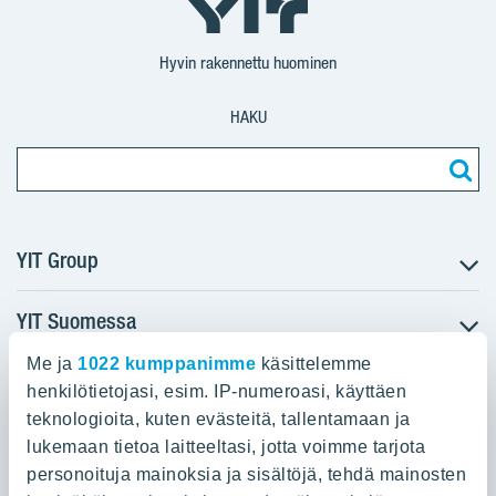
YIT
YIT
Corporation
Corporation
YIT
Suomi
Suomi
Suomi
Hyvin rakennettu huominen
HAKU
YIT Group
YIT Suomessa
Tietoa YIT:stä
Töihin meille
Me ja
1022 kumppanimme
käsittelemme
YIT:n pääkonttori
Myytävät asunnot
Sijoittajat
henkilötietojasi, esim. IP-numeroasi, käyttäen
Vuokrattavat toimitilat
teknologioita, kuten evästeitä, tallentamaan ja
Panuntie 11, PL 36, 00620 Helsinki
Projektit
lukemaan tietoa laitteeltasi, jotta voimme tarjota
Kiinteistösijoittaminen
Vastuullisuus
personoituja mainoksia ja sisältöjä, tehdä mainosten
020 433 111
Infrarakentaminen