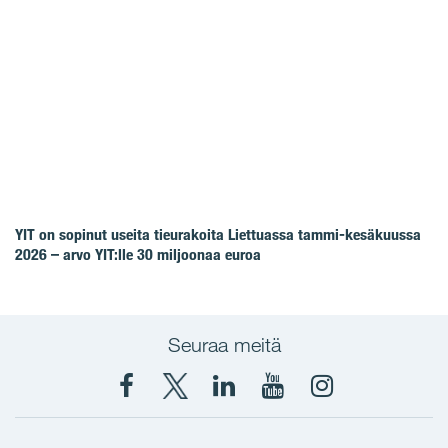
YIT on sopinut useita tieurakoita Liettuassa tammi-kesäkuussa
2026 – arvo YIT:lle 30 miljoonaa euroa
Seuraa meitä
Facebook
X
YIT
YIT
Instagram