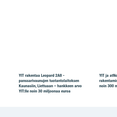
YIT rakentaa Leopard 2A8 -
YIT ja at
panssarivaunujen tuotantolaitoksen
rakentamis
Kaunasiin, Liettuaan – hankkeen arvo
noin 300 m
YIT:lle noin 30 miljoonaa euroa