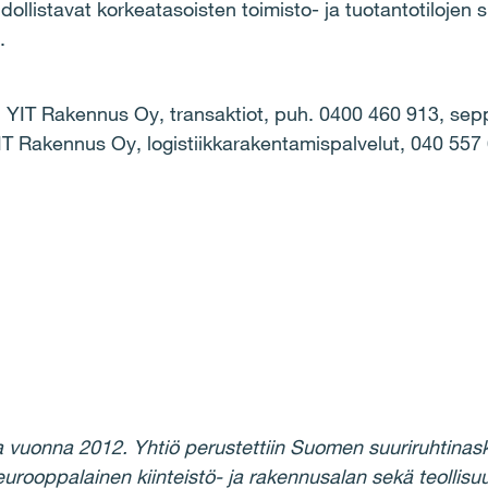
hdollistavat korkeatasoisten toimisto- ja tuotantotilojen 
.
, YIT Rakennus Oy, transaktiot, puh. 0400 460 913, sepp
YIT Rakennus Oy, logistiikkarakentamispalvelut, 040 557 6
aa vuonna 2012. Yhtiö perustettiin Suomen suuriruhtina
urooppalainen kiinteistö- ja rakennusalan sekä teollisuu