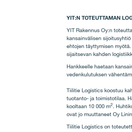
YIT:N TOTEUTTAMAN LO
YIT Rakennus Oy:n toteuttama
kansainvälisen sijoitusyht
ehtojen täyttymisen myötä.
sijaitsevan kahden logistiik
Hankkeelle haetaan kansain
vedenkulutuksen vähentämis
Tiilitie Logistics koostuu k
tuotanto- ja toimistotilaa.
2
kooltaan 10 000 m
. Huhti
ovat jo muuttaneet Oy Linin
Tiilitie Logistics on toteut