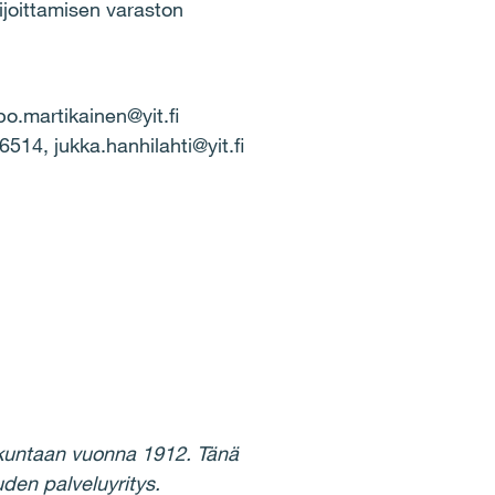
sijoittamisen varaston
o.martikainen@yit.fi
514, jukka.hanhilahti@yit.fi
skuntaan vuonna 1912. Tänä
den palveluyritys.