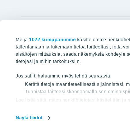
YIT Gro
Me ja
1022 kumppanimme
käsittelemme henkilötiet
Hyvin rakennettu huominen
Tietoa YIT:
tallentamaan ja lukemaan tietoa laitteeltasi, jotta v
sisältöjen mittauksia, saada näkemyksiä kohdeyleisöst
Töihin meil
HAKU
tietojasi ja mihin tarkoituksiin.
Sijoittajat
Projektit
Jos sallit, haluamme myös tehdä seuraavia:
Vastuullis
Kerätä tietoja maantieteellisestä sijainnistasi,
Tunnistaa laitteesi skannaamalla sen ominaispii
Media
Lue lisää siitä, miten henkilötietojasi käsitellään ja
Yhteystied
tai peruuttaa sen milloin vain evästeilmoituksessa.
Näytä tiedot
Käytämme verkkosivuillamme evästeitä, jotta voisimm
Tietos
Osa evästeistä on välttämättömiä sivuston toiminna