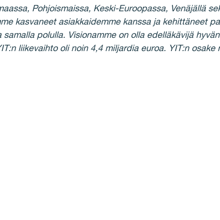
aassa, Pohjoismaissa, Keski-Euroopassa, Venäjällä sek
mme kasvaneet asiakkaidemme kanssa ja kehittäneet pa
samalla polulla. Visionamme on olla edelläkävijä hyvän 
YIT:n liikevaihto oli noin 4,4 miljardia euroa. YIT:n o