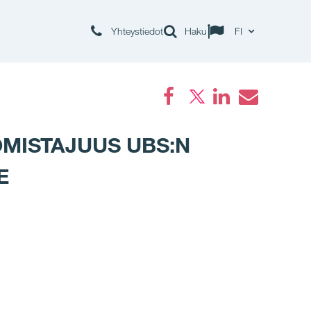
Yhteystiedot
Haku
FI
Facebook
LinkedIn
Email
OMISTAJUUS UBS:N
E