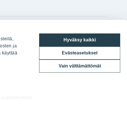
gram
on
i
YIT:n pääkonttori
steitä,
Hyväksy kaikki
Panuntie 11, PL 36, 00620 Helsinki
osten ja
a käyttää
Evästeasetukset
020 433 111
Vain välttämättömät
a suostumustasi
uksia.
6 YIT Oyj
a kävijämäärien