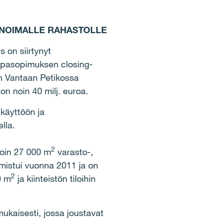
INNOIMALLE RAHASTOLLE
s on siirtynyt
uppasopimuksen closing-
n Vantaan Petikossa
on noin 40 milj. euroa.
käyttöön ja
lla.
2
 noin 27 000 m
varasto-,
lmistui vuonna 2011 ja on
2
0 m
ja kiinteistön tiloihin
mukaisesti, jossa joustavat