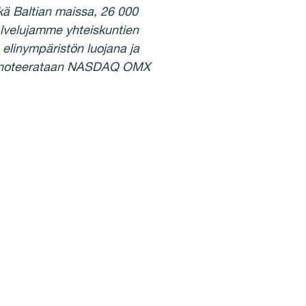
ä Baltian maissa, 26 000
lvelujamme yhteiskuntien
elinympäristön luojana ja
sake noteerataan NASDAQ OMX