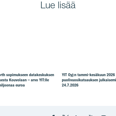
Lue lisää
North sopimukseen datakeskuksen
YIT Oyj:n tammi-kesäkuun 2026
esta Kouvolaan – arvo YIT:lle
puolivuosikatsauksen julkaisem
iljoonaa euroa
24.7.2026