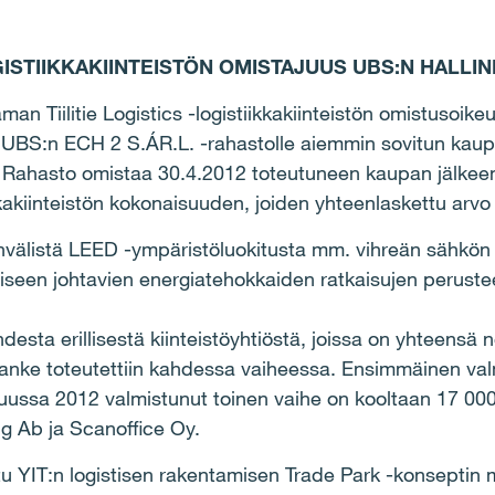
GISTIIKKAKIINTEISTÖN OMISTAJUUS UBS:N HALL
n Tiilitie Logistics -logistiikkakiinteistön omistusoikeu
iö UBS:n ECH 2 S.ÁR.L. -rahastolle aiemmin sovitun ka
 Rahasto omistaa 30.4.2012 toteutuneen kaupan jälkee
kakiinteistön kokonaisuuden, joiden yhteenlaskettu arvo 
välistä LEED -ympäristöluokitusta mm. vihreän sähkön 
een johtavien energiatehokkaiden ratkaisujen perustee
ahdesta erillisestä kiinteistöyhtiöstä, joissa on yhteensä
 Hanke toteutettiin kahdessa vaiheessa. Ensimmäinen va
kuussa 2012 valmistunut toinen vaihe on kooltaan 17 00
g Ab ja Scanoffice Oy.
ettu YIT:n logistisen rakentamisen Trade Park -konseptin 