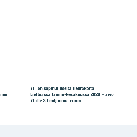
YIT on sopinut useita tieurakoita
inen
Liettuassa tammi-kesäkuussa 2026 – arvo
YIT:lle 30 miljoonaa euroa