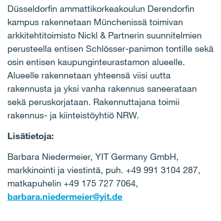
Düsseldorfin ammattikorkeakoulun Derendorfin
kampus rakennetaan Münchenissä toimivan
arkkitehtitoimisto Nickl & Partnerin suunnitelmien
perusteella entisen Schlösser-panimon tontille sekä
osin entisen kaupunginteurastamon alueelle.
Alueelle rakennetaan yhteensä viisi uutta
rakennusta ja yksi vanha rakennus saneerataan
sekä peruskorjataan. Rakennuttajana toimii
rakennus- ja kiinteistöyhtiö NRW.
Lisätietoja:
Barbara Niedermeier, YIT Germany GmbH,
markkinointi ja viestintä, puh. +49 991 3104 287,
matkapuhelin +49 175 727 7064,
barbara.niedermeier@yit.de