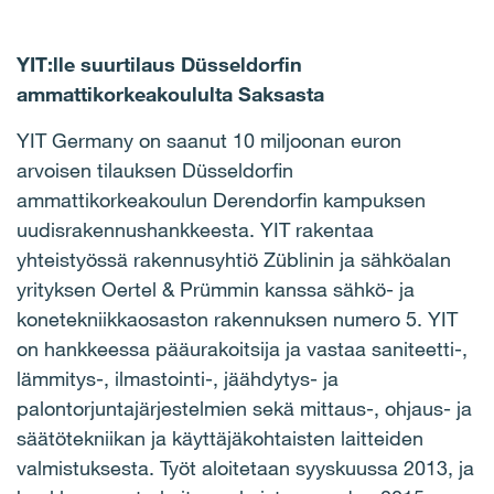
YIT:lle suurtilaus Düsseldorfin
ammattikorkeakoululta Saksasta
YIT Germany on saanut 10 miljoonan euron
arvoisen tilauksen Düsseldorfin
ammattikorkeakoulun Derendorfin kampuksen
uudisrakennushankkeesta. YIT rakentaa
yhteistyössä rakennusyhtiö Züblinin ja sähköalan
yrityksen Oertel & Prümmin kanssa sähkö- ja
konetekniikkaosaston rakennuksen numero 5. YIT
on hankkeessa pääurakoitsija ja vastaa saniteetti-,
lämmitys-, ilmastointi-, jäähdytys- ja
palontorjuntajärjestelmien sekä mittaus-, ohjaus- ja
säätötekniikan ja käyttäjäkohtaisten laitteiden
valmistuksesta. Työt aloitetaan syyskuussa 2013, ja