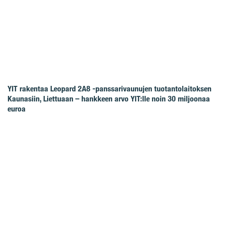
YIT rakentaa Leopard 2A8 -panssarivaunujen tuotantolaitoksen
Kaunasiin, Liettuaan – hankkeen arvo YIT:lle noin 30 miljoonaa
euroa