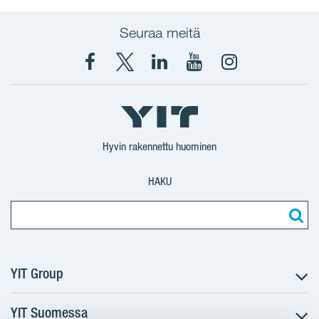
Seuraa meitä
Facebook
X
YIT
YIT
Instagram
YIT
YIT
Corporation
Corporation
YIT
Suomi
Suomi
Suomi
Hyvin rakennettu huominen
HAKU
YIT Group
YIT Suomessa
Tietoa YIT:stä