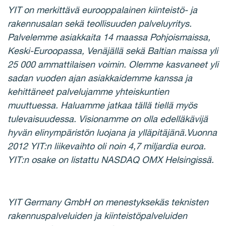
YIT on merkittävä eurooppalainen kiinteistö- ja
rakennusalan sekä teollisuuden palveluyritys.
Palvelemme asiakkaita 14 maassa Pohjoismaissa,
Keski-Euroopassa, Venäjällä sekä Baltian maissa yli
25 000 ammattilaisen voimin.
Olemme kasvaneet yli
sadan vuoden ajan asiakkaidemme kanssa ja
kehittäneet palvelujamme yhteiskuntien
muuttuessa.
Haluamme jatkaa tällä tiellä myös
tulevaisuudessa.
Visionamme on olla edelläkävijä
hyvän elinympäristön luojana ja ylläpitäjänä.Vuonna
2012 YIT:n liikevaihto oli noin 4,7 miljardia euroa.
YIT:n osake on listattu NASDAQ OMX Helsingissä.
YIT Germany GmbH on menestyksekäs teknisten
rakennuspalveluiden ja kiinteistöpalveluiden