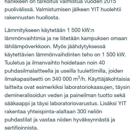
hankkeen on tarkoitus valmistua vuoden 2015
puolivälissä. Valmistumisen jälkeen YIT huolehtii
rakennusten huollosta.
Lämmitykseen käytetään 1 500 kW:n
lämmönvaihtimia ja ne liitetään kampuksen omaan
lähilämpöverkkoon. Myös jäähdytyksessä
käytettävien lämmönvaihdinten teho on 1 500 kW.
Tuuletus ja ilmanvaihto hoidetaan noin 40
puhdasilmalaitteella ja useilla tuulettimilla, joiden
3
ilmakapasiteetti on 340 000 m
/h. Käyttäjäkohtaisia
laitteita ovat esimerkiksi laboratoriokaasujen, täysin
demineralisoidun veden ja paineilman tuotto sekä
sääkaappi ja täysi laboratoriovarustus. Lisäksi YIT
rakentaa yhteispinta-alaltaan 300 neliön
puhdastilat ja vastaa niiden hyväksynnästä ja
sertifioinnista.