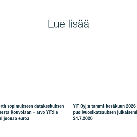
Lue lisää
North sopimukseen datakeskuksen
YIT Oyj:n tammi-kesäkuun 2026
esta Kouvolaan – arvo YIT:lle
puolivuosikatsauksen julkaisem
iljoonaa euroa
24.7.2026