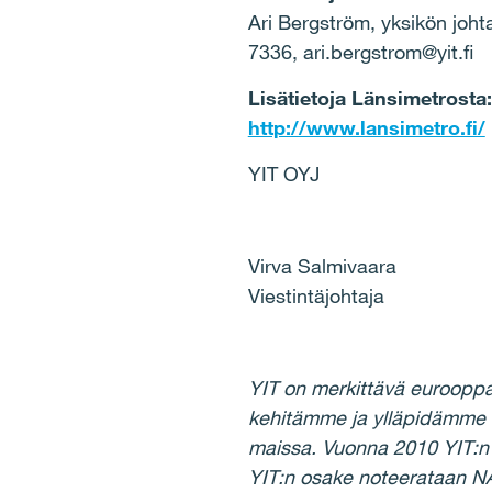
Ari Bergström, yksikön joht
7336, ari.bergstrom@yit.fi
Lisätietoja Länsimetrosta:
http://www.lansimetro.fi/
YIT OYJ
Virva Salmivaara
Viestintäjohtaja
YIT on merkittävä eurooppa
kehitämme ja ylläpidämme h
maissa. Vuonna 2010 YIT:n l
YIT:n osake noteerataan N