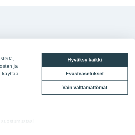
gram
on
i
YIT:n pääkonttori
steitä,
Hyväksy kaikki
Panuntie 11, PL 36, 00620 Helsinki
osten ja
a käyttää
Evästeasetukset
020 433 111
Vain välttämättömät
a suostumustasi