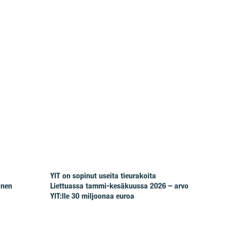
YIT on sopinut useita tieurakoita
inen
Liettuassa tammi-kesäkuussa 2026 – arvo
YIT:lle 30 miljoonaa euroa