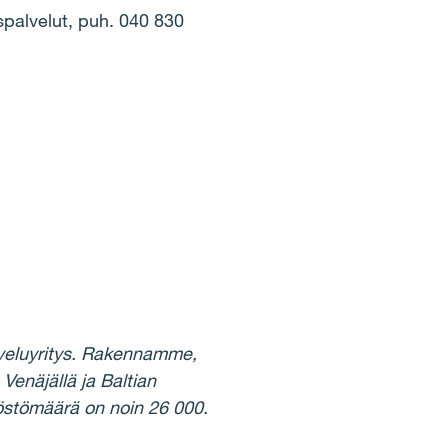
spalvelut, puh. 040 830
lveluyritys. Rakennamme,
enäjällä ja Baltian
löstömäärä on noin 26 000.