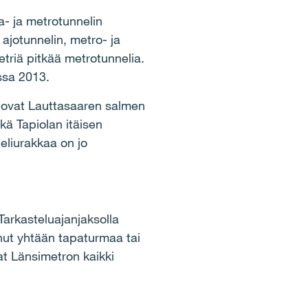
- ja metrotunnelin
ajotunnelin, metro- ja
triä pitkää metrotunnelia.
ssa 2013.
ä ovat Lauttasaaren salmen
kä Tapiolan itäisen
liurakkaa on jo
Tarkasteluajanjaksolla
nut yhtään tapaturmaa tai
vat Länsimetron kaikki