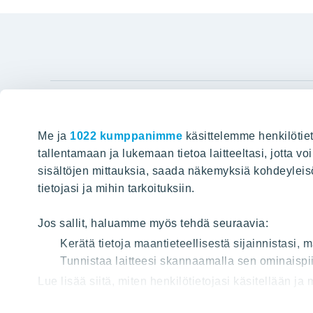
YIT Gro
Me ja
1022 kumppanimme
käsittelemme henkilötiet
Hyvin rakennettu huominen
Tietoa YIT:
tallentamaan ja lukemaan tietoa laitteeltasi, jotta v
sisältöjen mittauksia, saada näkemyksiä kohdeyleisöst
Töihin meil
HAKU
tietojasi ja mihin tarkoituksiin.
Sijoittajat
Projektit
Jos sallit, haluamme myös tehdä seuraavia:
Vastuullis
Kerätä tietoja maantieteellisestä sijainnistasi,
Tunnistaa laitteesi skannaamalla sen ominaispii
Media
Lue lisää siitä, miten henkilötietojasi käsitellään ja
Yhteystied
tai peruuttaa sen milloin vain evästeilmoituksessa.