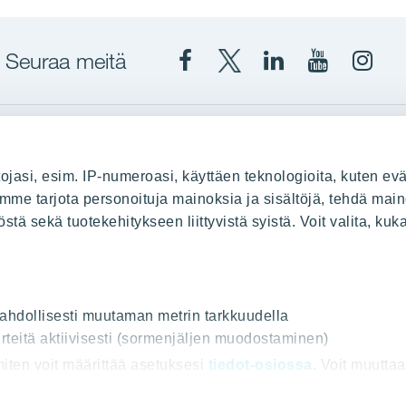
Seuraa meitä
Facebook
X
YIT
YIT
Insta
YIT
YIT
Corporation
Corporati
YIT
Suomi
Suomi
Suom
up
YIT Suomessa
ojasi, esim. IP-numeroasi, käyttäen teknologioita, kuten evä
stä
Myytävät asunnot
oimme tarjota personoituja mainoksia ja sisältöjä, tehdä main
ä sekä tuotekehitykseen liittyvistä syistä. Voit valita, kuk
le
Vuokrattavat toimitilat
Kiinteistösijoittaminen
Infrarakentaminen
uus
Toimitilarakentaminen
 mahdollisesti muutaman metrin tarkkuudella
rteitä aktiivisesti (sormenjäljen muodostaminen)
Teollisuusrakentaminen
 miten voit määrittää asetuksesi
tiedot-osiossa
. Voit muutta
ot