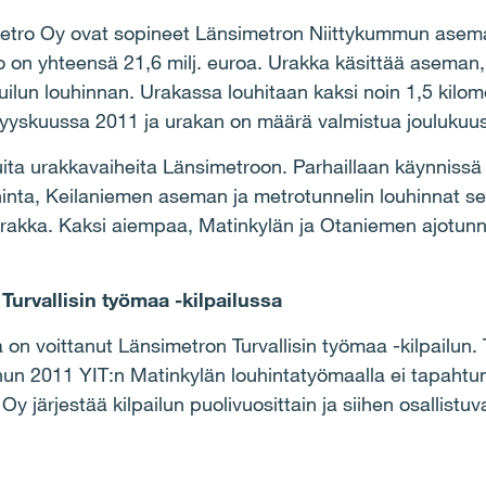
etro Oy ovat sopineet Länsimetron Niittykummun asema
o on yhteensä 21,6 milj. euroa. Urakka käsittää aseman, 
ilun louhinnan. Urakassa louhitaan kaksi noin 1,5 kilome
syyskuussa 2011 ja urakan on määrä valmistua joulukuu
ita urakkavaiheita Länsimetroon. Parhaillaan käynniss
hinta, Keilaniemen aseman ja metrotunnelin louhinnat se
akka. Kaksi aiempaa, Matinkylän ja Otaniemen ajotunne
 Turvallisin työmaa -kilpailussa
 on voittanut Länsimetron Turvallisin työmaa -kilpailun. 
n 2011 YIT:n Matinkylän louhintatyömaalla ei tapahtu
 järjestää kilpailun puolivuosittain ja siihen osallistu