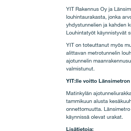
YIT Rakennus Oy ja Länsim
louhintaurakasta, jonka arv
yhdystunnelien ja kahden ku
Louhintatyöt käynnistyvät 
YIT on toteuttanut myös mu
alittavan metrotunnelin lou
ajotunnelin maanrakennusur
valmistunut.
YIT:lle voitto Länsimetron
Matinkylän ajotunneliurakka
tammikuun alusta kesäkuuhu
onnettomuutta. Länsimetro Oy
käynnissä olevat urakat.
Lisätietoja: