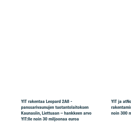
YIT rakentaa Leopard 2A8 -
YIT ja at
panssarivaunujen tuotantolaitoksen
rakentamis
Kaunasiin, Liettuaan – hankkeen arvo
noin 300 m
YIT:lle noin 30 miljoonaa euroa