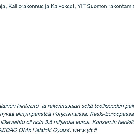
aja, Kalliorakennus ja Kaivokset, YIT Suomen rakentami
lainen kiinteistö- ja rakennusalan sekä teollisuuden pa
yvää elinympäristöä Pohjoismaissa, Keski-Euroopassa V
iikevaihto oli noin 3,8 miljardia euroa. Konsernin henki
ASDAQ OMX Helsinki Oy:ssä. www.yit.fi