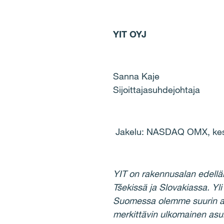
YIT OYJ
Sanna Kaje
Sijoittajasuhdejohtaja
Jakelu: NASDAQ OMX, kesk
YIT on rakennusalan edellä
Tšekissä ja Slovakiassa. 
Suomessa olemme suurin asun
merkittävin ulkomainen asui