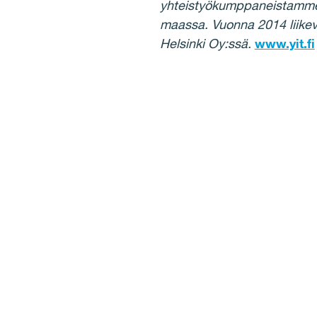
yhteistyökumppaneistamme j
maassa. Vuonna 2014 liike
Helsinki Oy:ssä.
www.yit.fi