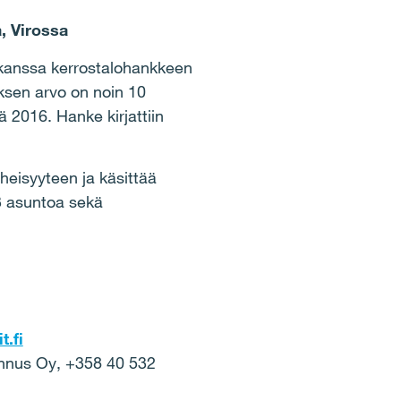
, Virossa
n kanssa kerrostalohankkeen
ksen arvo on noin 10
 2016. Hanke kirjattiin
eisyyteen ja käsittää
3 asuntoa sekä
t.fi
kennus Oy, +358 40 532