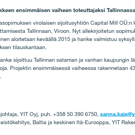
ankkeen ensimmäisen vaiheen toteuttajaksi Tallinnassa
kkasopimuksen virolaisen sijoitusyhtiön Capital Mill OÜ:
amisesta Tallinnaan, Viroon. Nyt allekirjoitetun sopimu
en aloitetaan keväällä 2015 ja hanke valmistuu syksyllä
ksen tilauskantaan.
ke sijoittuu Tallinnan sataman ja vanhan kaupungin läh
tiloja. Projektin ensimmäisessä vaiheessa rakennetaan 4
.
dejohtaja, YIT Oyj, puh. +358 50 390 6750,
sanna.kaje@yi
inteistökehitys, Baltia ja keskinen Itä-Eurooppa, YIT Ra