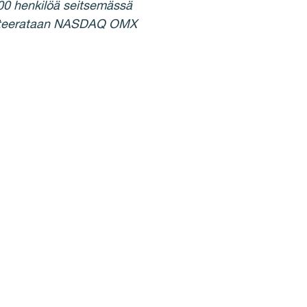
00 henkilöä seitsemässä
 noteerataan NASDAQ OMX