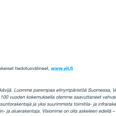
eiset tiedotusvälineet,
www.yit.fi
kävijä. Luomme parempaa elinympäristöä Suomessa, Ven
Yli 100 vuoden kokemuksella olemme saavuttaneet vahv
torakentaja ja yksi suurimmista toimitila- ja infrarake
n- ja aluerakentaja. Visiomme on olla askeleen edellä 