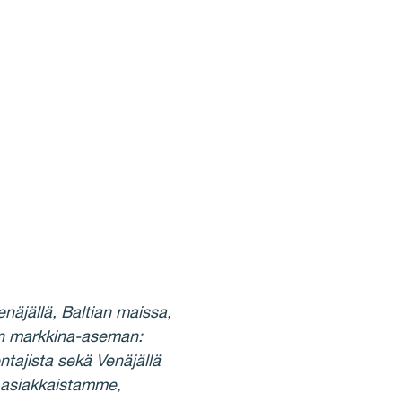
äjällä, Baltian maissa,
an markkina-aseman:
ntajista sekä Venäjällä
– asiakkaistamme,