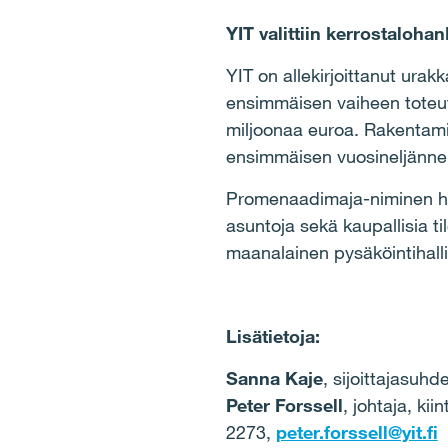
YIT valittiin kerrostaloh
YIT on allekirjoittanut ura
ensimmäisen vaiheen toteutt
miljoonaa euroa. Rakentamin
ensimmäisen vuosineljänne
Promenaadimaja-niminen han
asuntoja sekä kaupallisia 
maanalainen pysäköintihalli
Lisätietoja:
Sanna Kaje
, sijoittajasuh
Peter Forssell
, johtaja, ki
2273,
peter.forssell@yit.fi