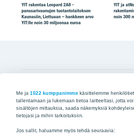
YIT rakentaa Leopard 2A8 -
YIT ja at
panssarivaunujen tuotantolaitoksen
rakentamis
Kaunasiin, Liettuaan – hankkeen arvo
noin 300 m
YIT:lle noin 30 miljoonaa euroa
YIT Gro
Me ja
1022 kumppanimme
käsittelemme henkilötiet
Hyvin rakennettu huominen
Tietoa YIT:
tallentamaan ja lukemaan tietoa laitteeltasi, jotta v
sisältöjen mittauksia, saada näkemyksiä kohdeyleisöst
Töihin meil
HAKU
tietojasi ja mihin tarkoituksiin.
Sijoittajat
Projektit
Jos sallit, haluamme myös tehdä seuraavia: