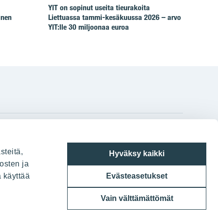
YIT on sopinut useita tieurakoita
inen
Liettuassa tammi-kesäkuussa 2026 – arvo
YIT:lle 30 miljoonaa euroa
gram
on
i
YIT:n pääkonttori
steitä,
Hyväksy kaikki
Panuntie 11, PL 36, 00620 Helsinki
osten ja
a käyttää
Evästeasetukset
020 433 111
Vain välttämättömät