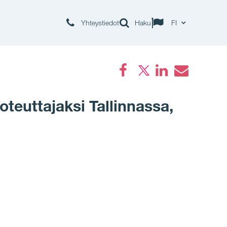
Yhteystiedot
Haku
FI
Facebook
LinkedIn
Email
teuttajaksi Tallinnassa,