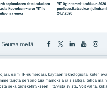
North sopimukseen datakeskuksen
YIT Oyj:n tammi-kesäkuun 2026
esta Kouvolaan – arvo YIT:lle
puolivuosikatsauksen julkaisem
iljoonaa euroa
24.7.2026
Seuraa meitä
Facebook
X
YIT
YIT
Insta
YIT
YIT
Corporation
Corporati
YIT
Suomi
Suomi
Suom
up
YIT Suomessa
ojasi, esim. IP-numeroasi, käyttäen teknologioita, kuten evä
stä
Myytävät asunnot
oimme tarjota personoituja mainoksia ja sisältöjä, tehdä main
ä sekä tuotekehitykseen liittyvistä syistä. Voit valita, kuk
le
Vuokrattavat toimitilat
Kiinteistösijoittaminen
Infrarakentaminen