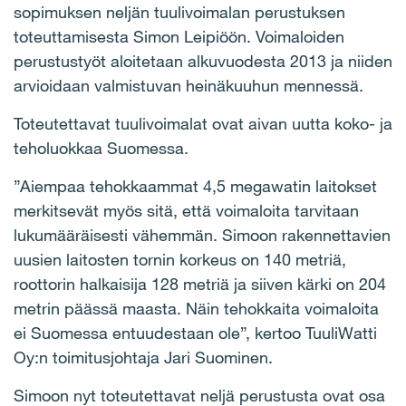
sopimuksen neljän tuulivoimalan perustuksen
toteuttamisesta Simon Leipiöön. Voimaloiden
perustustyöt aloitetaan alkuvuodesta 2013 ja niiden
arvioidaan valmistuvan heinäkuuhun mennessä.
Toteutettavat tuulivoimalat ovat aivan uutta koko- ja
teholuokkaa Suomessa.
”Aiempaa tehokkaammat 4,5 megawatin laitokset
merkitsevät myös sitä, että voimaloita tarvitaan
lukumääräisesti vähemmän. Simoon rakennettavien
uusien laitosten tornin korkeus on 140 metriä,
roottorin halkaisija 128 metriä ja siiven kärki on 204
metrin päässä maasta. Näin tehokkaita voimaloita
ei Suomessa entuudestaan ole”, kertoo TuuliWatti
Oy:n toimitusjohtaja Jari Suominen.
Simoon nyt toteutettavat neljä perustusta ovat osa