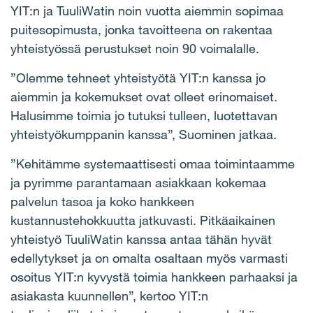
YIT:n ja TuuliWatin noin vuotta aiemmin sopimaa
puitesopimusta, jonka tavoitteena on rakentaa
yhteistyössä perustukset noin 90 voimalalle.
”Olemme tehneet yhteistyötä YIT:n kanssa jo
aiemmin ja kokemukset ovat olleet erinomaiset.
Halusimme toimia jo tutuksi tulleen, luotettavan
yhteistyökumppanin kanssa”, Suominen jatkaa.
”Kehitämme systemaattisesti omaa toimintaamme
ja pyrimme parantamaan asiakkaan kokemaa
palvelun tasoa ja koko hankkeen
kustannustehokkuutta jatkuvasti. Pitkäaikainen
yhteistyö TuuliWatin kanssa antaa tähän hyvät
edellytykset ja on omalta osaltaan myös varmasti
osoitus YIT:n kyvystä toimia hankkeen parhaaksi ja
asiakasta kuunnellen”, kertoo YIT:n