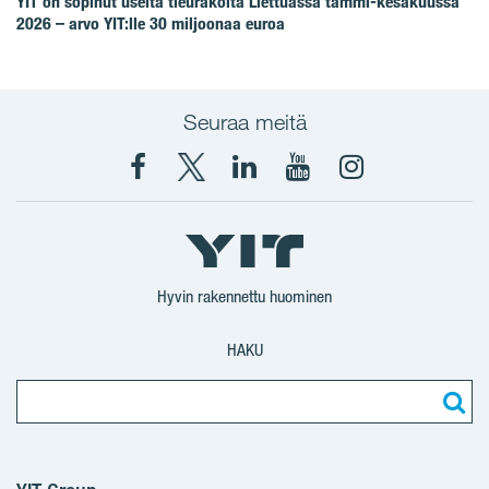
YIT on sopinut useita tieurakoita Liettuassa tammi-kesäkuussa
2026 – arvo YIT:lle 30 miljoonaa euroa
Seuraa meitä
Facebook
X
YIT
YIT
Instagram
YIT
YIT
Corporation
Corporation
YIT
Suomi
Suomi
Suomi
Hyvin rakennettu huominen
HAKU