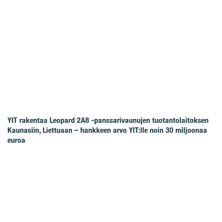
YIT rakentaa Leopard 2A8 -panssarivaunujen tuotantolaitoksen
Kaunasiin, Liettuaan – hankkeen arvo YIT:lle noin 30 miljoonaa
euroa