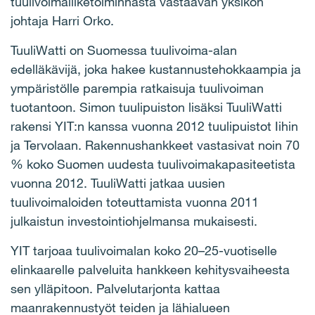
tuulivoimaliiketoiminnasta vastaavan yksikön
johtaja Harri Orko.
TuuliWatti on Suomessa tuulivoima-alan
edelläkävijä, joka hakee kustannustehokkaampia ja
ympäristölle parempia ratkaisuja tuulivoiman
tuotantoon. Simon tuulipuiston lisäksi TuuliWatti
rakensi YIT:n kanssa vuonna 2012 tuulipuistot Iihin
ja Tervolaan. Rakennushankkeet vastasivat noin 70
% koko Suomen uudesta tuulivoimakapasiteetista
vuonna 2012. TuuliWatti jatkaa uusien
tuulivoimaloiden toteuttamista vuonna 2011
julkaistun investointiohjelmansa mukaisesti.
YIT tarjoaa tuulivoimalan koko 20–25-vuotiselle
elinkaarelle palveluita hankkeen kehitysvaiheesta
sen ylläpitoon. Palvelutarjonta kattaa
maanrakennustyöt teiden ja lähialueen