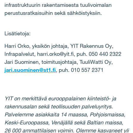
infrastruktuurin rakentamisesta tuulivoimalan
perustusratkaisuihin sekä sähköistyksiin.
Lisätietoja:
Harri Orko, yksikön johtaja, YIT Rakennus Oy,
Infrapalvelut, harri.orko@yit.fi, puh. 050 440 2322
Jari Suominen, toimitusjohtaja, TuuliWatti Oy,
jari.suominen@st1.fi
, puh. 010 557 2371
YIT on merkittävä eurooppalainen kiinteistö- ja
rakennusalan sekä teollisuuden palveluyritys.
Palvelemme asiakkaita 14 maassa, Pohjoismaissa,
Keski-Euroopassa, Venäjällä sekä Baltian maissa,
26 000 ammattilaisen voimin. Olemme kasvaneet yli