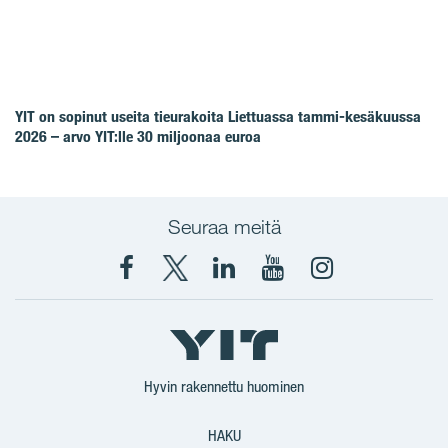
YIT on sopinut useita tieurakoita Liettuassa tammi-kesäkuussa
2026 – arvo YIT:lle 30 miljoonaa euroa
Seuraa meitä
Facebook
X
YIT
YIT
Instagram
YIT
YIT
Corporation
Corporation
YIT
Suomi
Suomi
Suomi
Hyvin rakennettu huominen
HAKU