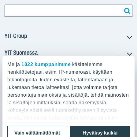
YIT Group
YIT Suomessa
Tietoa YIT:stä
Töihin meille
Me ja
1022 kumppanimme
käsittelemme
YIT:n pääkonttori
Myytävät asunnot
Sijoittajat
henkilötietojasi, esim. IP-numeroasi, käyttäen
Vuokrattavat toimitilat
teknologioita, kuten evästeitä, tallentamaan ja
Panuntie 11, PL 36, 00620 Helsinki
Projektit
lukemaan tietoa laitteeltasi, jotta voimme tarjota
Kiinteistösijoittaminen
Vastuullisuus
personoituja mainoksia ja sisältöjä, tehdä mainosten
020 433 111
Infrarakentaminen
Media
ja sisältöjen mittauksia, saada näkemyksiä
Toimitilarakentaminen
Yhteystiedot
kohdeyleisöstä sekä tuotekehitykseen liittyvistä
Teollisuusrakentaminen
syistä. Voit valita, kuka käyttää tietojasi ja mihin
tarkoituksiin.
Tietosuoja ja Käyttöehdot
Lähetä meille palautetta
Evästeet
Vain välttämättömät
Hyväksy kaikki