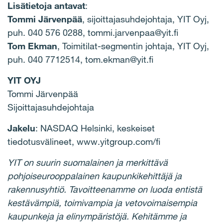
Lisätietoja antavat
:
Tommi Järvenpää
, sijoittajasuhdejohtaja, YIT Oyj,
puh. 040 576 0288, tommi.jarvenpaa@yit.fi
Tom Ekman
, Toimitilat-segmentin johtaja, YIT Oyj,
puh. 040 7712514, tom.ekman@yit.fi
YIT OYJ
Tommi Järvenpää
Sijoittajasuhdejohtaja
Jakelu
: NASDAQ Helsinki, keskeiset
tiedotusvälineet, www.yitgroup.com/fi
YIT on suurin suomalainen ja merkittävä
pohjoiseurooppalainen kaupunkikehittäjä ja
rakennusyhtiö. Tavoitteenamme on luoda entistä
kestävämpiä, toimivampia ja vetovoimaisempia
kaupunkeja ja elinympäristöjä. Kehitämme ja