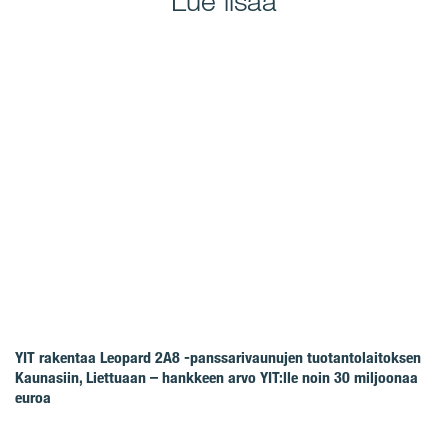
Lue lisää
YIT rakentaa Leopard 2A8 -panssarivaunujen tuotantolaitoksen
Kaunasiin, Liettuaan – hankkeen arvo YIT:lle noin 30 miljoonaa
euroa