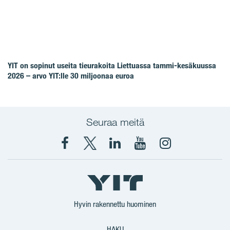
YIT on sopinut useita tieurakoita Liettuassa tammi-kesäkuussa
2026 – arvo YIT:lle 30 miljoonaa euroa
Seuraa meitä
Facebook
X
YIT
YIT
Instagram
YIT
YIT
Corporation
Corporation
YIT
Suomi
Suomi
Suomi
Hyvin rakennettu huominen
HAKU