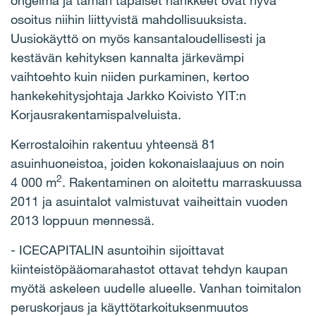
ongelma ja tämän tapaiset hankkeet ovat hyvä
osoitus niihin liittyvistä mahdollisuuksista.
Uusiokäyttö on myös kansantaloudellisesti ja
kestävän kehityksen kannalta järkevämpi
vaihtoehto kuin niiden purkaminen, kertoo
hankekehitysjohtaja Jarkko Koivisto YIT:n
Korjausrakentamispalveluista.
Kerrostaloihin rakentuu yhteensä 81
asuinhuoneistoa, joiden kokonaislaajuus on noin
2
4 000 m
. Rakentaminen on aloitettu marraskuussa
2011 ja asuintalot valmistuvat vaiheittain vuoden
2013 loppuun mennessä.
- ICECAPITALIN asuntoihin sijoittavat
kiinteistöpääomarahastot ottavat tehdyn kaupan
myötä askeleen uudelle alueelle. Vanhan toimitalon
peruskorjaus ja käyttötarkoituksenmuutos