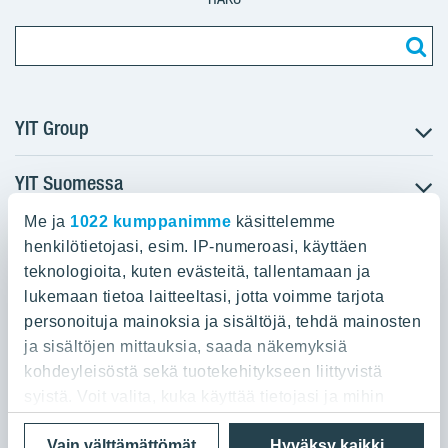
YIT Group
YIT Suomessa
Tietoa YIT:stä
Töihin meille
Me ja
1022 kumppanimme
käsittelemme
YIT:n pääkonttori
Myytävät asunnot
Sijoittajat
henkilötietojasi, esim. IP-numeroasi, käyttäen
Vuokrattavat toimitilat
teknologioita, kuten evästeitä, tallentamaan ja
Panuntie 11, PL 36, 00620 Helsinki
Projektit
lukemaan tietoa laitteeltasi, jotta voimme tarjota
Kiinteistösijoittaminen
Vastuullisuus
personoituja mainoksia ja sisältöjä, tehdä mainosten
020 433 111
Infrarakentaminen
Media
ja sisältöjen mittauksia, saada näkemyksiä
Toimitilarakentaminen
Yhteystiedot
kohdeyleisöstä sekä tuotekehitykseen liittyvistä
Teollisuusrakentaminen
syistä. Voit valita, kuka käyttää tietojasi ja mihin
tarkoituksiin.
Tietosuoja ja Käyttöehdot
Lähetä meille palautetta
Evästeet
Vain välttämättömät
Hyväksy kaikki