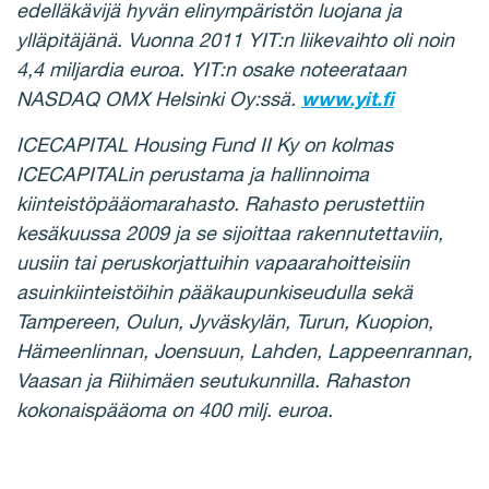
edelläkävijä hyvän elinympäristön luojana ja
ylläpitäjänä. Vuonna 2011 YIT:n liikevaihto oli noin
4,4 miljardia euroa. YIT:n osake noteerataan
NASDAQ OMX Helsinki Oy:ssä.
www.yit.fi
ICECAPITAL Housing Fund II Ky on kolmas
ICECAPITALin perustama ja hallinnoima
kiinteistöpääomarahasto. Rahasto perustettiin
kesäkuussa 2009 ja se sijoittaa rakennutettaviin,
uusiin tai peruskorjattuihin vapaarahoitteisiin
asuinkiinteistöihin pääkaupunkiseudulla sekä
Tampereen, Oulun, Jyväskylän, Turun, Kuopion,
Hämeenlinnan, Joensuun, Lahden, Lappeenrannan,
Vaasan ja Riihimäen seutukunnilla. Rahaston
kokonaispääoma on 400 milj. euroa.