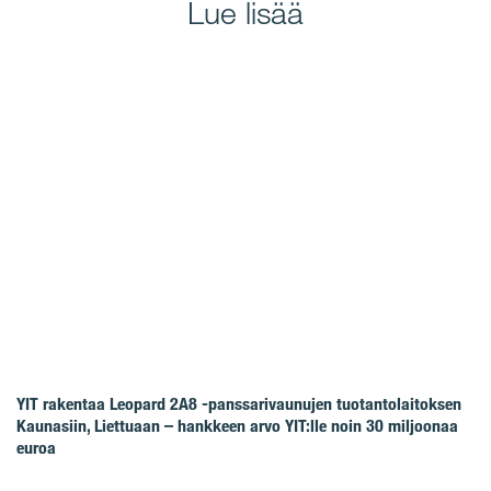
Lue lisää
YIT rakentaa Leopard 2A8 -panssarivaunujen tuotantolaitoksen
Kaunasiin, Liettuaan – hankkeen arvo YIT:lle noin 30 miljoonaa
euroa