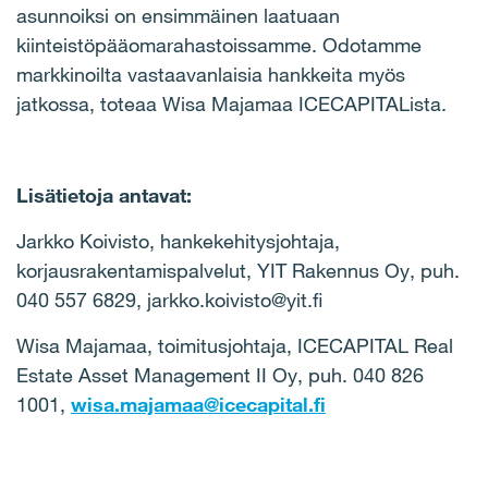
asunnoiksi on ensimmäinen laatuaan
kiinteistöpääomarahastoissamme. Odotamme
markkinoilta vastaavanlaisia hankkeita myös
jatkossa, toteaa Wisa Majamaa ICECAPITALista.
Lisätietoja antavat:
Jarkko Koivisto, hankekehitysjohtaja,
korjausrakentamispalvelut, YIT Rakennus Oy, puh.
040 557 6829, jarkko.koivisto@yit.fi
Wisa Majamaa, toimitusjohtaja, ICECAPITAL Real
Estate Asset Management II Oy, puh. 040 826
1001,
wisa.majamaa@icecapital.fi