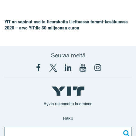
YIT on sopinut useita tieurakoita Liettuassa tammi-kesäkuussa
2026 – arvo YIT:lle 30 miljoonaa euroa
Seuraa meitä
Facebook
X
YIT
YIT
Instagram
YIT
YIT
Corporation
Corporation
YIT
Suomi
Suomi
Suomi
Hyvin rakennettu huominen
HAKU