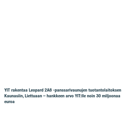
YIT rakentaa Leopard 2A8 -panssarivaunujen tuotantolaitoksen
Kaunasiin, Liettuaan – hankkeen arvo YIT:lle noin 30 miljoonaa
euroa