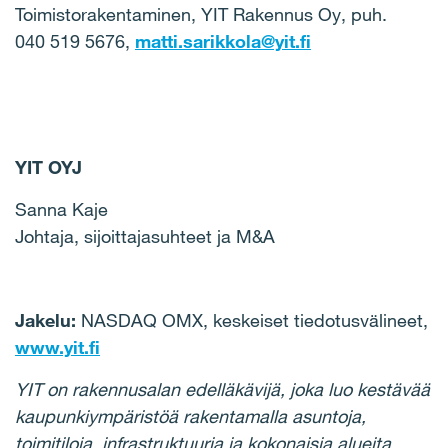
Toimistorakentaminen, YIT Rakennus Oy, puh.
040 519 5676,
matti.sarikkola@yit.fi
YIT OYJ
Sanna Kaje
Johtaja, sijoittajasuhteet ja M&A
Jakelu:
NASDAQ OMX, keskeiset tiedotusvälineet,
www.yit.fi
YIT on rakennusalan edelläkävijä, joka luo kestävää
kaupunkiympäristöä rakentamalla asuntoja,
toimitiloja, infrastruktuuria ja kokonaisia alueita.