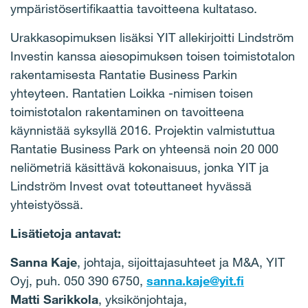
ympäristösertifikaattia tavoitteena kultataso.
Urakkasopimuksen lisäksi YIT allekirjoitti Lindström
Investin kanssa aiesopimuksen toisen toimistotalon
rakentamisesta Rantatie Business Parkin
yhteyteen. Rantatien Loikka -nimisen toisen
toimistotalon rakentaminen on tavoitteena
käynnistää syksyllä 2016.
Projektin valmistuttua
Rantatie Business Park on yhteensä noin 20 000
neliömetriä käsittävä kokonaisuus, jonka YIT ja
Lindström Invest ovat toteuttaneet hyvässä
yhteistyössä.
Lisätietoja antavat:
Sanna Kaje
, johtaja, sijoittajasuhteet ja M&A, YIT
Oyj, puh. 050 390 6750,
sanna.kaje@yit.fi
Matti Sarikkola
, yksikönjohtaja,