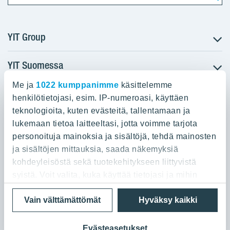
YIT Group
YIT Suomessa
Tietoa YIT:stä
Töihin meille
Me ja
1022 kumppanimme
käsittelemme
YIT:n pääkonttori
Myytävät asunnot
Sijoittajat
henkilötietojasi, esim. IP-numeroasi, käyttäen
Vuokrattavat toimitilat
teknologioita, kuten evästeitä, tallentamaan ja
Panuntie 11, PL 36, 00620 Helsinki
Projektit
lukemaan tietoa laitteeltasi, jotta voimme tarjota
Kiinteistösijoittaminen
Vastuullisuus
personoituja mainoksia ja sisältöjä, tehdä mainosten
020 433 111
Infrarakentaminen
Media
ja sisältöjen mittauksia, saada näkemyksiä
Toimitilarakentaminen
Yhteystiedot
kohdeyleisöstä sekä tuotekehitykseen liittyvistä
Teollisuusrakentaminen
syistä. Voit valita, kuka käyttää tietojasi ja mihin
tarkoituksiin.
Tietosuoja ja Käyttöehdot
Lähetä meille palautetta
Evästeet
Vain välttämättömät
Hyväksy kaikki
© 2026 YIT Oyj
Jos sallit, haluamme myös tehdä seuraavia:
Kerätä tietoja maantieteellisestä sijainnistasi,
Evästeasetukset