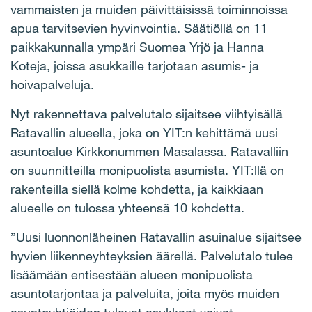
vammaisten ja muiden päivittäisissä toiminnoissa
apua tarvitsevien hyvinvointia. Säätiöllä on 11
paikkakunnalla ympäri Suomea Yrjö ja Hanna
Koteja, joissa asukkaille tarjotaan asumis- ja
hoivapalveluja.
Nyt rakennettava palvelutalo sijaitsee viihtyisällä
Ratavallin alueella, joka on YIT:n kehittämä uusi
asuntoalue Kirkkonummen Masalassa. Ratavalliin
on suunnitteilla monipuolista asumista. YIT:llä on
rakenteilla siellä kolme kohdetta, ja kaikkiaan
alueelle on tulossa yhteensä 10 kohdetta.
”Uusi luonnonläheinen Ratavallin asuinalue sijaitsee
hyvien liikenneyhteyksien äärellä. Palvelutalo tulee
lisäämään entisestään alueen monipuolista
asuntotarjontaa ja palveluita, joita myös muiden