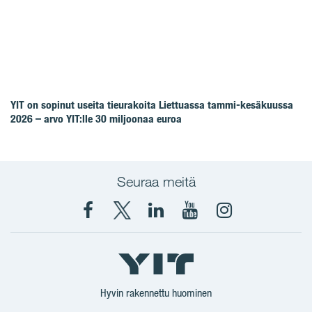
YIT on sopinut useita tieurakoita Liettuassa tammi-kesäkuussa
2026 – arvo YIT:lle 30 miljoonaa euroa
Seuraa meitä
Facebook
X
YIT
YIT
Instagram
YIT
YIT
Corporation
Corporation
YIT
Suomi
Suomi
Suomi
Hyvin rakennettu huominen