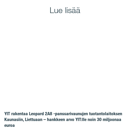
Lue lisää
YIT rakentaa Leopard 2A8 -panssarivaunujen tuotantolaitoksen
Kaunasiin, Liettuaan – hankkeen arvo YIT:lle noin 30 miljoonaa
euroa