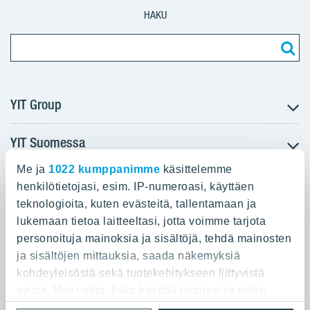
HAKU
YIT Group
YIT Suomessa
Tietoa YIT:stä
Töihin meille
Me ja
1022 kumppanimme
käsittelemme
YIT:n pääkonttori
Myytävät asunnot
Sijoittajat
henkilötietojasi, esim. IP-numeroasi, käyttäen
Vuokrattavat toimitilat
teknologioita, kuten evästeitä, tallentamaan ja
Panuntie 11, PL 36, 00620 Helsinki
Projektit
lukemaan tietoa laitteeltasi, jotta voimme tarjota
Kiinteistösijoittaminen
Vastuullisuus
personoituja mainoksia ja sisältöjä, tehdä mainosten
020 433 111
Infrarakentaminen
Media
ja sisältöjen mittauksia, saada näkemyksiä
Toimitilarakentaminen
Yhteystiedot
kohdeyleisöstä sekä tuotekehitykseen liittyvistä
Teollisuusrakentaminen
syistä. Voit valita, kuka käyttää tietojasi ja mihin
tarkoituksiin.