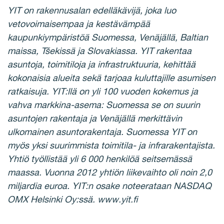
YIT on rakennusalan edelläkävijä, joka luo
vetovoimaisempaa ja kestävämpää
kaupunkiympäristöä Suomessa, Venäjällä, Baltian
maissa, Tšekissä ja Slovakiassa. YIT rakentaa
asuntoja, toimitiloja ja infrastruktuuria, kehittää
kokonaisia alueita sekä tarjoaa kuluttajille asumisen
ratkaisuja. YIT:llä on yli 100 vuoden kokemus ja
vahva markkina-asema: Suomessa se on suurin
asuntojen rakentaja ja Venäjällä merkittävin
ulkomainen asuntorakentaja. Suomessa YIT on
myös yksi suurimmista toimitila- ja infrarakentajista.
Yhtiö työllistää yli 6 000 henkilöä seitsemässä
maassa. Vuonna 2012 yhtiön liikevaihto oli noin 2,0
miljardia euroa. YIT:n osake noteerataan NASDAQ
OMX Helsinki Oy:ssä. www.yit.fi