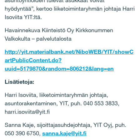
asuntoyhtiöiden tulevat asukkaat voivat
hyödyntää”, kertoo liiketoimintaryhmän johtaja Harri
Isoviita YIT:ltä.
Havainnekuva Kiinteistö Oy Kirkkonummen
Valkokulta – palvelutalosta
http://yit.materialbank.net/NiboWEB/YIT/showC
artPublicContent.do?
uuid=5179870&random=806212&lang=en
Lisätietoja:
Harri Isoviita, liiketoimintaryhmän johtaja,
asuntorakentaminen, YIT, puh. 040 553 3833,
harri.isoviita@yit.fi
Sanna Kaje, sijoittajasuhdejohtaja, YIT Oyj, puh.
050 390 6750,
sanna.kaje@yit.fi