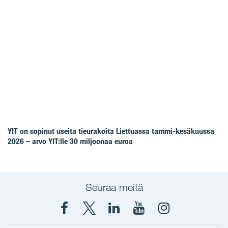
YIT on sopinut useita tieurakoita Liettuassa tammi-kesäkuussa
2026 – arvo YIT:lle 30 miljoonaa euroa
Seuraa meitä
Facebook
X
YIT
YIT
Instagram