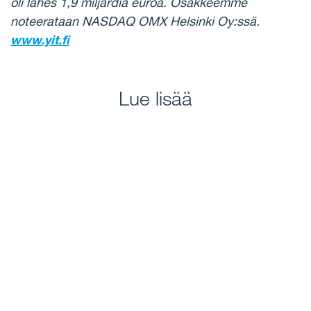
oli lähes 1,9 miljardia euroa.
Osakkeemme
noteerataan NASDAQ OMX Helsinki Oy:ssä.
www.yit.fi
Lue lisää