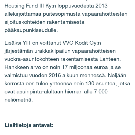
Housing Fund III Ky:n loppuvuodesta 2013
allekirjoittamaa puitesopimusta vapaarahoitteisten
sijoituskohteiden rakentamisesta
pääkaupunkiseudulle.
Lisäksi YIT on voittanut VVO Kodit Oy:n
järjestämän urakkakilpailun vapaarahoitteisen
vuokra-asuntokohteen rakentamisesta Lahteen.
Hankkeen arvo on noin 17 miljoonaa euroa ja se
valmistuu vuoden 2016 alkuun mennessä. Neljään
kerrostaloon tulee yhteensä noin 130 asuntoa, jotka
ovat asuinpinta-alaltaan hieman alle 7 000
neliömetriä.
Lisätietoja antavat: