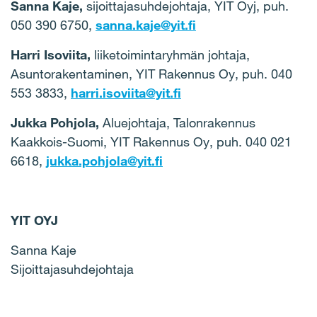
Sanna Kaje,
sijoittajasuhdejohtaja, YIT Oyj, puh.
050 390 6750,
sanna.kaje@yit.fi
Harri Isoviita,
liiketoimintaryhmän johtaja,
Asuntorakentaminen, YIT Rakennus Oy, puh. 040
553 3833,
harri.isoviita@yit.fi
Jukka Pohjola,
Aluejohtaja, Talonrakennus
Kaakkois-Suomi, YIT Rakennus Oy, puh. 040 021
6618,
jukka.pohjola@yit.fi
YIT OYJ
Sanna Kaje
Sijoittajasuhdejohtaja