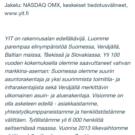
Jakelu: NASDAQ OMX, keskeiset tiedotusvälineet,
www.yit.fi
YIT on rakennusalan edelläkävijä. Luomme
parempaa elinympäristöä Suomessa, Venäjällä,
Baltian maissa, Tšekissä ja Slovakiassa. Yli 100
vuoden kokemuksella olemme saavuttaneet vahvan
markkina-aseman: Suomessa olemme suurin
asuntorakentaja ja yksi suurimmista toimitila- ja
infrarakentajista sekä Venäjällä merkittävin
ulkomainen asuin- ja aluerakentaja. Visiomme on
olla askeleen edellä - asiakkaistamme,
yhteistyökumppaneistamme ja henkilöstöstämme
välittäen. Työllistämme yli 6 000 henkilöä
seitsemässä maassa. Vuonna 2013 liikevaihtomme