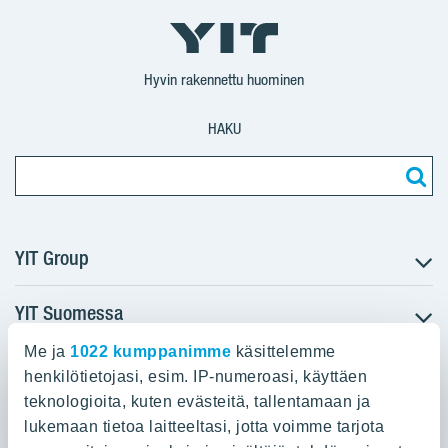
YIT
YIT
Corporation
Corporation
YIT
Suomi
Suomi
Suomi
Hyvin rakennettu huominen
HAKU
YIT Group
YIT Suomessa
Tietoa YIT:stä
Töihin meille
Me ja
1022 kumppanimme
käsittelemme
YIT:n pääkonttori
Myytävät asunnot
Sijoittajat
henkilötietojasi, esim. IP-numeroasi, käyttäen
Vuokrattavat toimitilat
teknologioita, kuten evästeitä, tallentamaan ja
Panuntie 11, PL 36, 00620 Helsinki
Projektit
lukemaan tietoa laitteeltasi, jotta voimme tarjota
Kiinteistösijoittaminen
Vastuullisuus