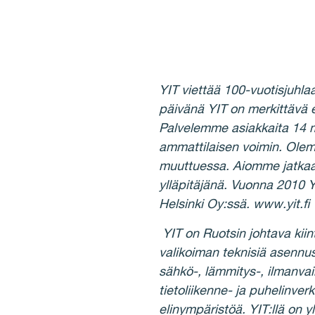
YIT viettää 100-vuotisjuhl
päivänä YIT on merkittävä e
Palvelemme asiakkaita 14 m
ammattilaisen voimin. Ole
muuttuessa. Aiomme jatkaa 
ylläpitäjänä. Vuonna 2010 
Helsinki Oy:ssä. www.yit.fi
YIT on Ruotsin johtava kiin
valikoiman teknisiä asennus
sähkö-, lämmitys-, ilmanvaih
tietoliikenne- ja puhelinve
elinympäristöä. YIT:llä on yl