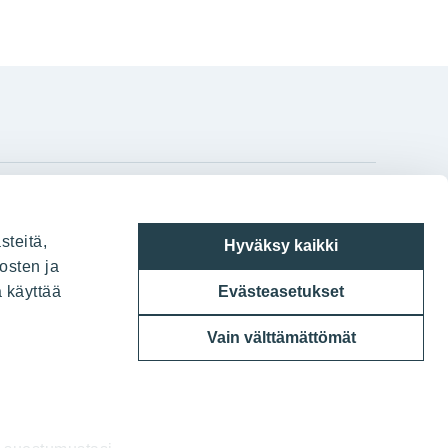
gram
on
i
YIT:n pääkonttori
steitä,
Hyväksy kaikki
Panuntie 11, PL 36, 00620 Helsinki
osten ja
a käyttää
Evästeasetukset
020 433 111
Vain välttämättömät