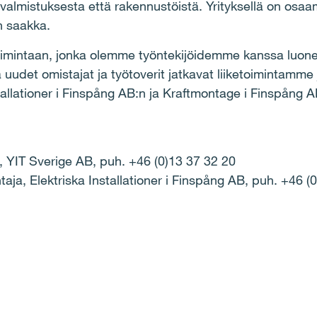
valmistuksesta että rakennustöistä. Yrityksellä on osa
n saakka.
toimintaan, jonka olemme työntekijöidemme kanssa luone
 uudet omistajat ja työtoverit jatkavat liiketoimintamm
stallationer i Finspång AB:n ja Kraftmontage i Finspång 
ö, YIT Sverige AB, puh.
+46 (0)13 37 32 20
taja, Elektriska Installationer i Finspång AB, puh. +46 (