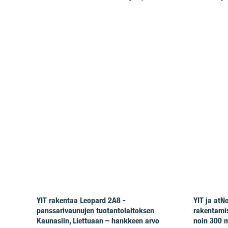
YIT rakentaa Leopard 2A8 -
YIT ja at
panssarivaunujen tuotantolaitoksen
rakentamis
Kaunasiin, Liettuaan – hankkeen arvo
noin 300 m