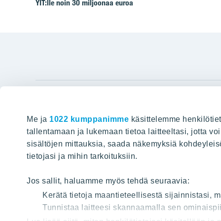
YIT:lle noin 30 miljoonaa euroa
YIT Gro
Me ja
1022 kumppanimme
käsittelemme henkilötiet
Hyvin rakennettu huominen
Tietoa YIT:
tallentamaan ja lukemaan tietoa laitteeltasi, jotta v
sisältöjen mittauksia, saada näkemyksiä kohdeyleisöst
Töihin meil
HAKU
tietojasi ja mihin tarkoituksiin.
Sijoittajat
Projektit
Jos sallit, haluamme myös tehdä seuraavia:
Vastuullis
Kerätä tietoja maantieteellisestä sijainnistasi,
Tunnistaa laitteesi skannaamalla sen ominaispii
Media