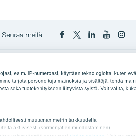
Seuraa meitä
Facebook
X
YIT
YIT
Insta
YIT
YIT
Corporation
Corporati
YIT
Suomi
Suomi
Suom
up
YIT Suomessa
ojasi, esim. IP-numeroasi, käyttäen teknologioita, kuten evä
stä
Myytävät asunnot
oimme tarjota personoituja mainoksia ja sisältöjä, tehdä main
ä sekä tuotekehitykseen liittyvistä syistä. Voit valita, kuk
le
Vuokrattavat toimitilat
Kiinteistösijoittaminen
Infrarakentaminen
uus
Toimitilarakentaminen
 mahdollisesti muutaman metrin tarkkuudella
rteitä aktiivisesti (sormenjäljen muodostaminen)
Teollisuusrakentaminen