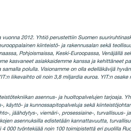
aa vuonna 2012. Yhtiö perustettiin Suomen suuriruhtina
urooppalainen kiinteistö- ja rakennusalan sekä teollisuu
aassa, Pohjoismaissa, Keski-Euroopassa, Venäjällä sek
mme kasvaneet asiakkaidemme kanssa ja kehittäneet pa
samalla polulla. Visionamme on olla edelläkävijä hyvän 
YIT:n liikevaihto oli noin 3,8 miljardia euroa. YIT:n o
teistötekniikan asennus- ja huoltopalvelujen tarjoaja. Yh
-, käyttö- ja kunnossapitopalveluja sekä kiinteistöjoh
to-, jäähdytys-, viemäri-, prosessiaine-, turvallisuus- ja
rkkojen asennuksilla edistetään kannattavuutta, turvalli
i 4 000 työntekijää noin 100 toimipistettä eri puolilla Ruo