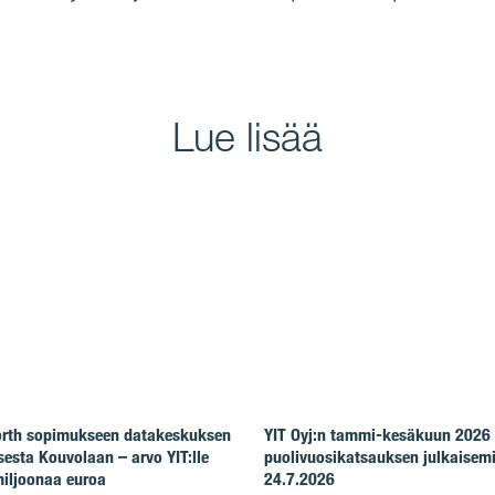
Lue lisää
North sopimukseen datakeskuksen
YIT Oyj:n tammi-kesäkuun 2026
esta Kouvolaan – arvo YIT:lle
puolivuosikatsauksen julkaisem
iljoonaa euroa
24.7.2026