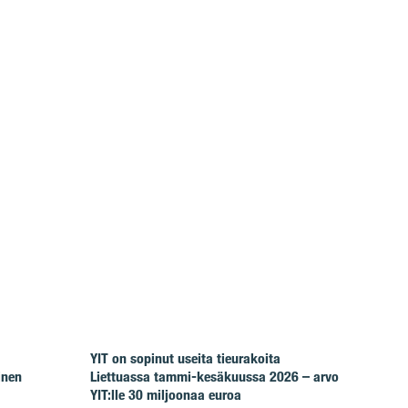
YIT on sopinut useita tieurakoita
inen
Liettuassa tammi-kesäkuussa 2026 – arvo
YIT:lle 30 miljoonaa euroa