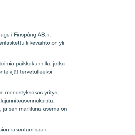
ntage i Finspång AB:n.
enlaskettu liikevaihto on yli
imia paikkakunnilla, jotka
ekijät tervetulleeksi
 on menestyksekäs yritys,
alajänniteasennuksista.
ut, ja sen markkina-asema on
sien rakentamiseen