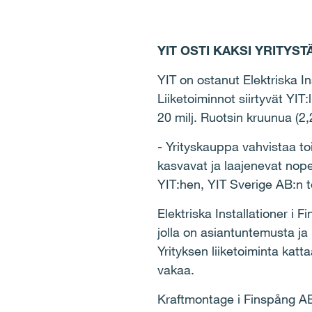
YIT OSTI KAKSI YRITYS
YIT on ostanut Elektriska I
Liiketoiminnot siirtyvät YIT:
20 milj. Ruotsin kruunua (2,
- Yrityskauppa vahvistaa t
kasvavat ja laajenevat nop
YIT:hen, YIT Sverige AB:n 
Elektriska Installationer i
jolla on asiantuntemusta ja
Yrityksen liiketoiminta kat
vakaa.
Kraftmontage i Finspång A