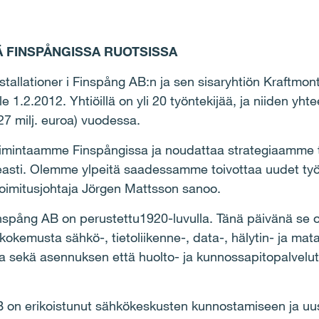
TÄ FINSPÅNGISSA RUOTSISSA
nstallationer i Finspång AB:n ja sen sisaryhtiön Kraftmo
lle 1.2.2012. Yhtiöillä on yli 20 työntekijää, ja niiden yhte
27 milj. euroa) vuodessa.
oimintaamme Finspångissa ja noudattaa strategiaamme to
easti. Olemme ylpeitä saadessamme toivottaa uudet työnt
toimitusjohtaja Jörgen Mattsson sanoo.
 Finspång AB on perustettu1920-luvulla. Tänä päivänä se
 kokemusta sähkö-, tietoliikenne-, data-, hälytin- ja mat
taa sekä asennuksen että huolto- ja kunnossapitopalvel
B on erikoistunut sähkökeskusten kunnostamiseen ja uu