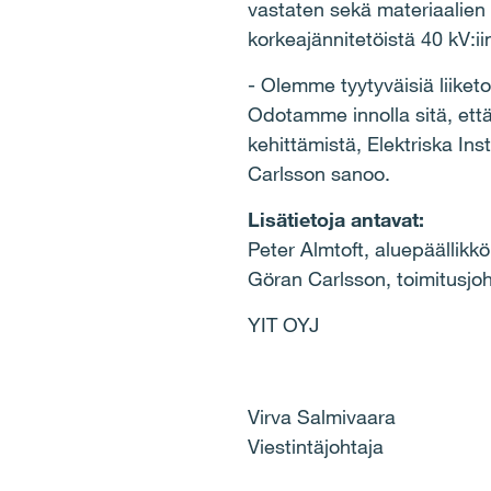
vastaten sekä materiaalien 
korkeajännitetöistä 40 kV:ii
- Olemme tyytyväisiä liike
Odotamme innolla sitä, että
kehittämistä, Elektriska In
Carlsson sanoo.
Lisätietoja antavat:
Peter Almtoft, aluepäällikk
Göran Carlsson, toimitusjoh
YIT OYJ
Virva Salmivaara
Viestintäjohtaja