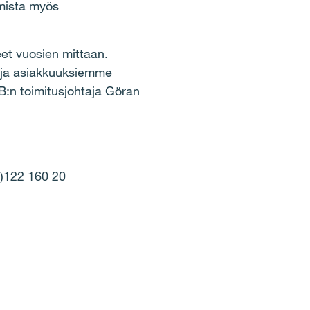
amista myös
et vuosien mittaan.
e ja asiakkuuksiemme
AB:n toimitusjohtaja Göran
0)122 160 20