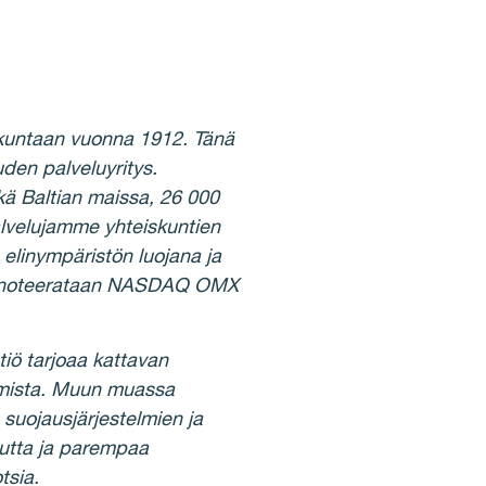
skuntaan vuonna 1912. Tänä
den palveluyritys.
ä Baltian maissa, 26 000
lvelujamme yhteiskuntien
elinympäristön luojana ja
sake noteerataan NASDAQ OMX
tiö tarjoaa kattavan
tamista. Muun muassa
 suojausjärjestelmien ja
suutta ja parempaa
tsia.