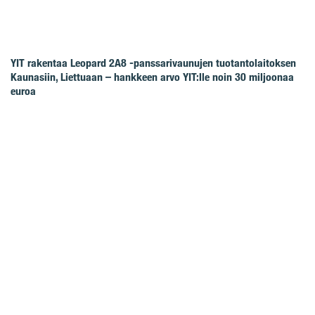
YIT rakentaa Leopard 2A8 -panssarivaunujen tuotantolaitoksen
Kaunasiin, Liettuaan – hankkeen arvo YIT:lle noin 30 miljoonaa
euroa