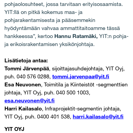
pohjaolosuhteet, jossa tarvitaan erityisosaamista.
YIT:llä on pitkä kokemus maa- ja
pohjarakentamisesta ja pääsemmekin
hyödyntämään vahvaa ammattitaitoamme tässä
hankkeessa”, kertoo
Hannu Ratamäki,
YIT:n pohja-
ja erikoisrakentamisen yksikönjohtaja.
Lisätietoja antaa:
Tommi Järvenpää
, sijoittajasuhdejohtaja, YIT Oyj,
puh. 040 576 0288,
tommi.jarvenpaa@yit.fi
Esa Neuvonen
, Toimitila ja Kiinteistöt -segmenttien
johtaja, YIT Oyj, puh. 040 500 1003,
esa.neuvonen@yit.fi
Harri Kailasalo
, Infraprojektit-segmentin johtaja,
YIT Oyj, puh. 0400 401 538,
harri.kailasalo@yit.fi
YIT OYJ