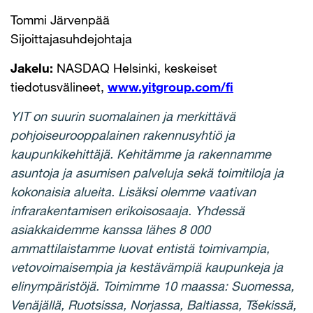
Tommi Järvenpää
Sijoittajasuhdejohtaja
Jakelu:
NASDAQ Helsinki, keskeiset
tiedotusvälineet,
www.yitgroup.com/fi
YIT on suurin suomalainen ja merkittävä
pohjoiseurooppalainen rakennusyhtiö ja
kaupunkikehittäjä. Kehitämme ja rakennamme
asuntoja ja asumisen palveluja sekä toimitiloja ja
kokonaisia alueita. Lisäksi olemme vaativan
infrarakentamisen erikoisosaaja. Yhdessä
asiakkaidemme kanssa lähes 8 000
ammattilaistamme luovat entistä toimivampia,
vetovoimaisempia ja kestävämpiä kaupunkeja ja
elinympäristöjä. Toimimme 10 maassa: Suomessa,
Venäjällä, Ruotsissa, Norjassa, Baltiassa, Tšekissä,