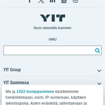
Facebook
X
YIT
YIT
Instagram
YIT
YIT
Corporation
Corporation
YIT
Suomi
Suomi
Suomi
Hyvin rakennettu huominen
HAKU
YIT Group
YIT Suomessa
Tietoa YIT:stä
Töihin meille
Me ja
1022 kumppanimme
käsittelemme
YIT:n pääkonttori
Myytävät asunnot
Sijoittajat
henkilötietojasi, esim. IP-numeroasi, käyttäen
Vuokrattavat toimitilat
teknologioita, kuten evästeitä, tallentamaan ja
Panuntie 11, PL 36, 00620 Helsinki
Projektit