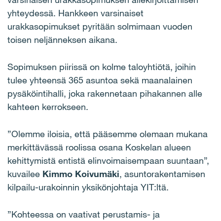
yhteydessä. Hankkeen varsinaiset
urakkasopimukset pyritään solmimaan vuoden
toisen neljänneksen aikana.
Sopimuksen piirissä on kolme taloyhtiötä, joihin
tulee yhteensä 365 asuntoa sekä maanalainen
pysäköintihalli, joka rakennetaan pihakannen alle
kahteen kerrokseen.
”Olemme iloisia, että pääsemme olemaan mukana
merkittävässä roolissa osana Koskelan alueen
kehittymistä entistä elinvoimaisempaan suuntaan”,
kuvailee
Kimmo Koivumäki
, asuntorakentamisen
kilpailu-urakoinnin yksikönjohtaja YIT:ltä.
”Kohteessa on vaativat perustamis- ja