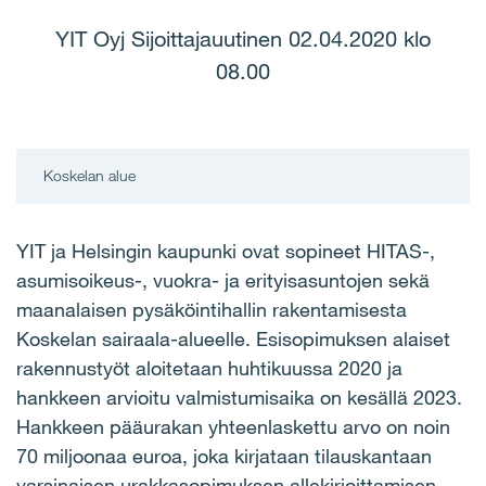
YIT Oyj Sijoittajauutinen 02.04.2020 klo
08.00
Koskelan alue
YIT ja Helsingin kaupunki ovat sopineet HITAS-,
asumisoikeus-, vuokra- ja erityisasuntojen sekä
maanalaisen pysäköintihallin rakentamisesta
Koskelan sairaala-alueelle. Esisopimuksen alaiset
rakennustyöt aloitetaan huhtikuussa 2020 ja
hankkeen arvioitu valmistumisaika on kesällä 2023.
Hankkeen pääurakan yhteenlaskettu arvo on noin
70 miljoonaa euroa, joka kirjataan tilauskantaan
varsinaisen urakkasopimuksen allekirjoittamisen