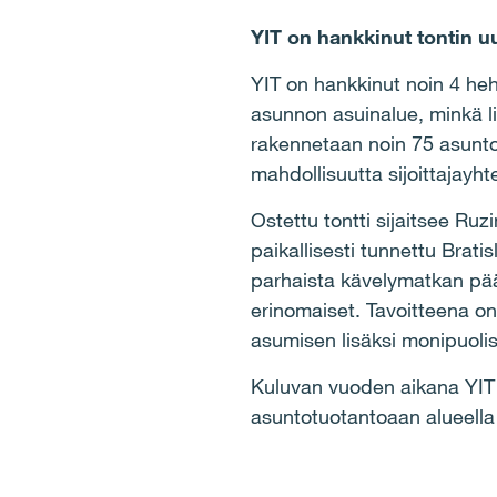
YIT on hankkinut tontin u
YIT on hankkinut noin 4 heh
asunnon asuinalue, minkä li
rakennetaan noin 75 asuntoa
mahdollisuutta sijoittajay
Ostettu tontti sijaitsee Ru
paikallisesti tunnettu Brat
parhaista kävelymatkan pää
erinomaiset. Tavoitteena on
asumisen lisäksi monipuolis
Kuluvan vuoden aikana YIT o
asuntotuotantoaan alueella