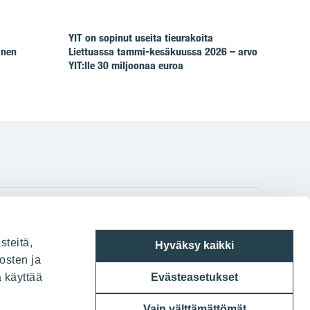
YIT on sopinut useita tieurakoita
inen
Liettuassa tammi-kesäkuussa 2026 – arvo
YIT:lle 30 miljoonaa euroa
gram
on
i
YIT:n pääkonttori
steitä,
Hyväksy kaikki
Panuntie 11, PL 36, 00620 Helsinki
osten ja
a käyttää
Evästeasetukset
020 433 111
Vain välttämättömät