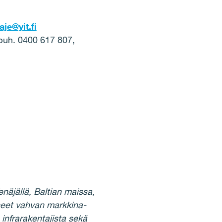
je@yit.fi
 puh. 0400 617 807,
äjällä, Baltian maissa,
neet vahvan markkina-
infrarakentajista sekä