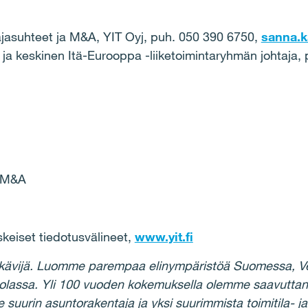
ittajasuhteet ja M&A, YIT Oyj, puh. 050 390 6750,
sanna.ka
t ja keskinen Itä-Eurooppa -liiketoimintaryhmän johtaja,
a M&A
iset tiedotusvälineet,
www.yit.fi
kävijä. Luomme parempaa elinympäristöä Suomessa, Ven
uolassa. Yli 100 vuoden kokemuksella olemme saavutta
rin asuntorakentaja ja yksi suurimmista toimitila- ja 