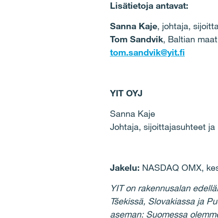
Lisätietoja antavat:
Sanna Kaje
, johtaja, sijo
Tom Sandvik
, Baltian maa
tom.sandvik@yit.fi
YIT OYJ
Sanna Kaje
Johtaja, sijoittajasuhteet j
Jakelu:
NASDAQ OMX, keske
YIT on rakennusalan edellä
Tšekissä, Slovakiassa ja P
aseman: Suomessa olemme suu