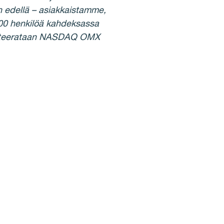
n edellä – asiakkaistamme,
000 henkilöä kahdeksassa
 noteerataan NASDAQ OMX