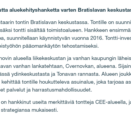
utta aluekehityshanketta varten Bratislavan keskusta
taarin tontin Bratislavan keskustassa. Tontille on suunn
säksi tontti sisältää toimistoalueen. Hankkeen ensimmä
, suunnitellaan käynnistyvän vuonna 2016. Tontti-invest
hteistyöhön pääomankäytön tehostamiseksi.
zinovin alueella liikekeskustan ja vanhan kaupungin lähe
islavan vanhan lankatehtaan, Cvernovkan, alueena. Sijaint
ssä ydinkeskustasta ja Tonavan rannasta. Alueen joukk
 kehittää tontille houkutteleva asuinalue, joka tarjoaa a
et palvelut ja harrastusmahdollisuudet.
n hankkinut useita merkittäviä tontteja CEE-alueella, 
 strategiansa mukaisesti.