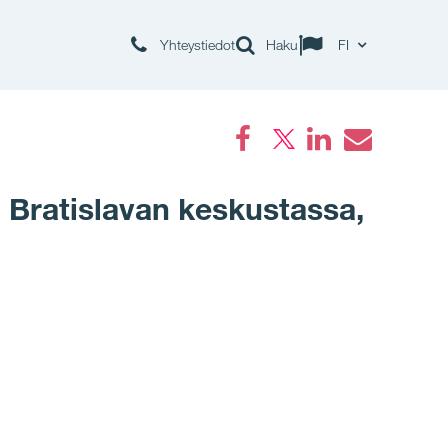
Yhteystiedot
Haku
FI
Facebook
LinkedIn
Email
n Bratislavan keskustassa,