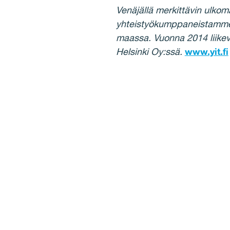
Venäjällä merkittävin ulkom
yhteistyökumppaneistamme 
maassa. Vuonna 2014 liike
Helsinki Oy:ssä.
www.yit.fi