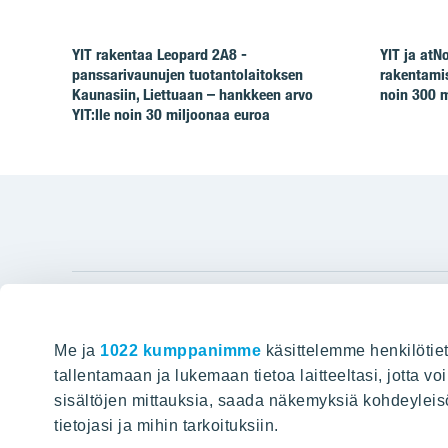
YIT rakentaa Leopard 2A8 -
YIT ja at
panssarivaunujen tuotantolaitoksen
rakentamis
Kaunasiin, Liettuaan – hankkeen arvo
noin 300 m
YIT:lle noin 30 miljoonaa euroa
YIT Gro
Me ja
1022 kumppanimme
käsittelemme henkilötiet
Hyvin rakennettu huominen
Tietoa YIT:
tallentamaan ja lukemaan tietoa laitteeltasi, jotta v
sisältöjen mittauksia, saada näkemyksiä kohdeyleisöst
Töihin meil
HAKU
tietojasi ja mihin tarkoituksiin.
Sijoittajat