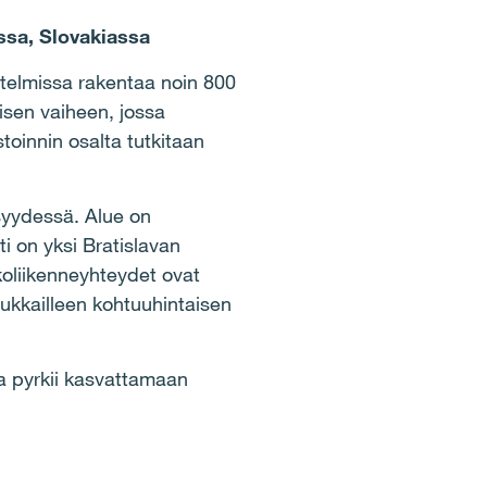
ssa, Slovakiassa
itelmissa rakentaa noin 800
isen vaiheen, jossa
oinnin osalta tutkitaan
isyydessä. Alue on
i on yksi Bratislavan
oliikenneyhteydet ovat
sukkailleen kohtuuhintaisen
ja pyrkii kasvattamaan