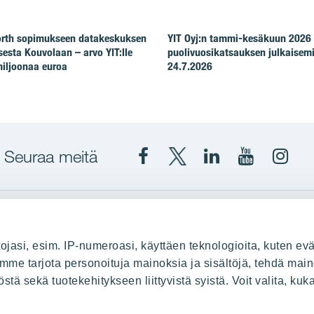
North sopimukseen datakeskuksen
YIT Oyj:n tammi-kesäkuun 2026
esta Kouvolaan – arvo YIT:lle
puolivuosikatsauksen julkaisem
iljoonaa euroa
24.7.2026
Seuraa meitä
Facebook
X
YIT
YIT
Insta
YIT
YIT
Corporation
Corporati
YIT
Suomi
Suomi
Suom
up
YIT Suomessa
ojasi, esim. IP-numeroasi, käyttäen teknologioita, kuten evä
stä
Myytävät asunnot
oimme tarjota personoituja mainoksia ja sisältöjä, tehdä main
ä sekä tuotekehitykseen liittyvistä syistä. Voit valita, kuk
le
Vuokrattavat toimitilat
Kiinteistösijoittaminen