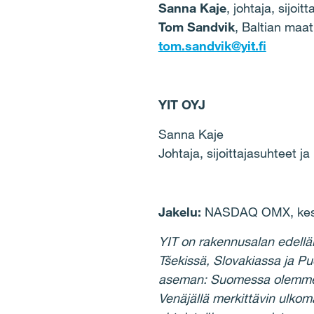
Sanna Kaje
, johtaja, sijo
Tom Sandvik
, Baltian maa
tom.sandvik@yit.fi
YIT OYJ
Sanna Kaje
Johtaja, sijoittajasuhteet j
Jakelu:
NASDAQ OMX, keske
YIT on rakennusalan edellä
Tšekissä, Slovakiassa ja P
aseman: Suomessa olemme suu
Venäjällä merkittävin ulkom