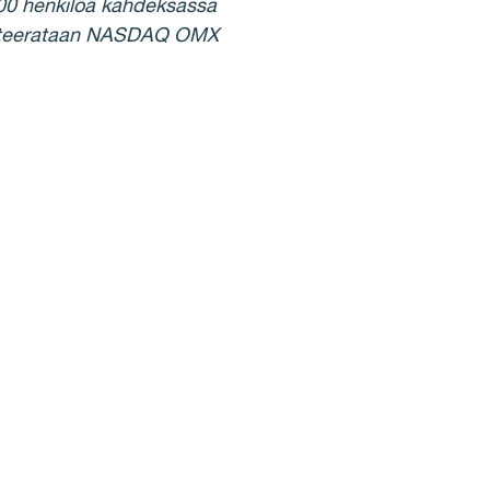
000 henkilöä kahdeksassa
 noteerataan NASDAQ OMX