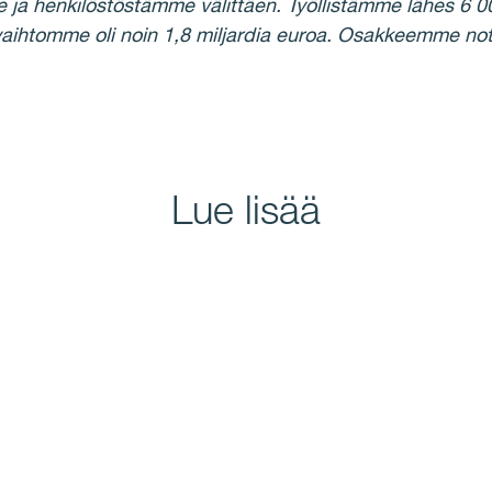
ja henkilöstöstämme välittäen. Työllistämme lähes 6 
vaihtomme oli noin 1,8 miljardia euroa. Osakkeemme
Lue lisää