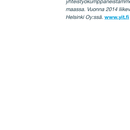
yhteistyökumppaneistamme 
maassa. Vuonna 2014 liike
Helsinki Oy:ssä.
www.yit.fi