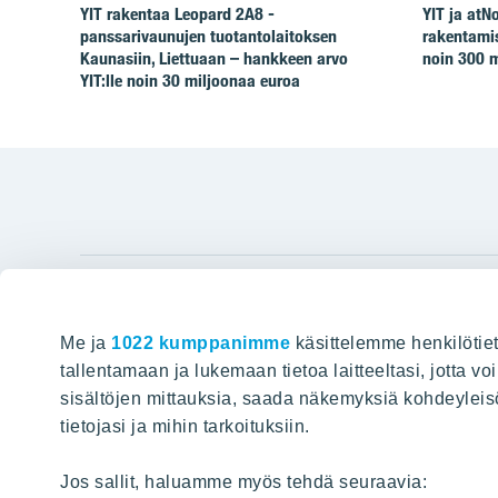
YIT rakentaa Leopard 2A8 -
YIT ja at
panssarivaunujen tuotantolaitoksen
rakentamis
Kaunasiin, Liettuaan – hankkeen arvo
noin 300 m
YIT:lle noin 30 miljoonaa euroa
YIT Gro
Me ja
1022 kumppanimme
käsittelemme henkilötiet
Hyvin rakennettu huominen
Tietoa YIT:
tallentamaan ja lukemaan tietoa laitteeltasi, jotta v
sisältöjen mittauksia, saada näkemyksiä kohdeyleisöst
Töihin meil
HAKU
tietojasi ja mihin tarkoituksiin.
Sijoittajat
Projektit
Jos sallit, haluamme myös tehdä seuraavia: