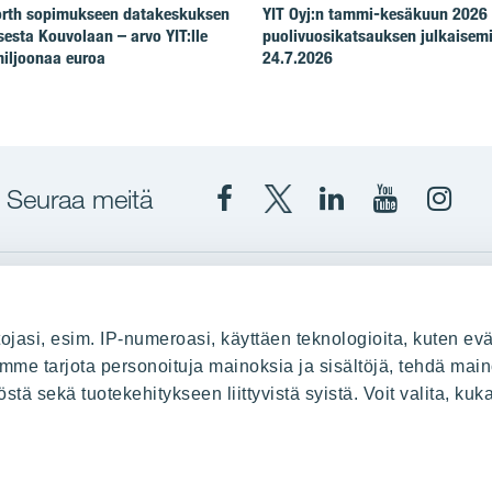
North sopimukseen datakeskuksen
YIT Oyj:n tammi-kesäkuun 2026
esta Kouvolaan – arvo YIT:lle
puolivuosikatsauksen julkaisem
iljoonaa euroa
24.7.2026
Seuraa meitä
Facebook
X
YIT
YIT
Insta
YIT
YIT
Corporation
Corporati
YIT
Suomi
Suomi
Suom
up
YIT Suomessa
ojasi, esim. IP-numeroasi, käyttäen teknologioita, kuten evä
stä
Myytävät asunnot
oimme tarjota personoituja mainoksia ja sisältöjä, tehdä main
ä sekä tuotekehitykseen liittyvistä syistä. Voit valita, kuk
le
Vuokrattavat toimitilat
Kiinteistösijoittaminen
Infrarakentaminen