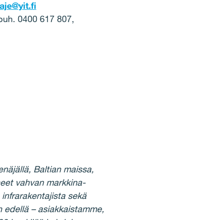
je@yit.fi
 puh. 0400 617 807,
äjällä, Baltian maissa,
neet vahvan markkina-
infrarakentajista sekä
n edellä – asiakkaistamme,