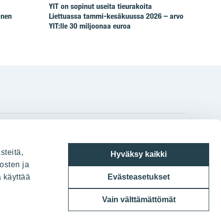
YIT on sopinut useita tieurakoita
inen
Liettuassa tammi-kesäkuussa 2026 – arvo
YIT:lle 30 miljoonaa euroa
gram
on
i
YIT:n pääkonttori
steitä,
Hyväksy kaikki
Panuntie 11, PL 36, 00620 Helsinki
osten ja
a käyttää
Evästeasetukset
020 433 111
Vain välttämättömät