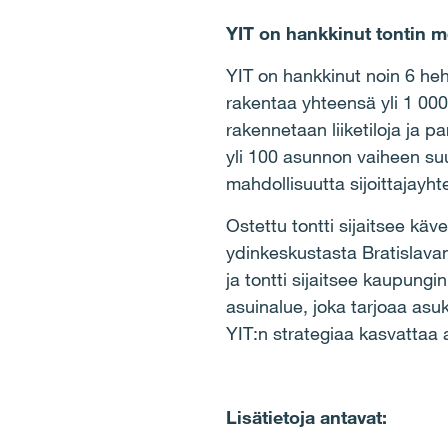
YIT on hankkinut tontin m
YIT on hankkinut noin 6 heh
rakentaa yhteensä yli 1 000
rakennetaan liiketiloja ja
yli 100 asunnon vaiheen suu
mahdollisuutta sijoittajay
Ostettu tontti sijaitsee kä
ydinkeskustasta Bratislavan
ja tontti sijaitsee kaupungi
asuinalue, joka tarjoaa asu
YIT:n strategiaa kasvattaa
Lisätietoja antavat: