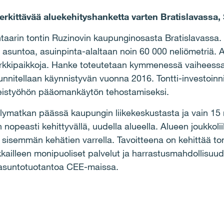
erkittävää aluekehityshanketta varten Bratislavassa,
taarin tontin Ruzinovin kaupunginosasta Bratislavassa. 
 asuntoa, asuinpinta-alaltaan noin 60 000 neliömetriä. A
 parkkipaikkoja. Hanke toteutetaan kymmenessä vaihees
nnitellaan käynnistyvän vuonna 2016. Tontti-investoinni
hteistyöhön pääomankäytön tehostamiseksi.
velymatkan päässä kaupungin liikekeskustasta ja vain 15
 nopeasti kehittyvällä, uudella alueella. Alueen joukkol
n sisemmän kehätien varrella. Tavoitteena on kehittää ton
kkailleen monipuoliset palvelut ja harrastusmahdollisuud
 asuntotuotantoa CEE-maissa.