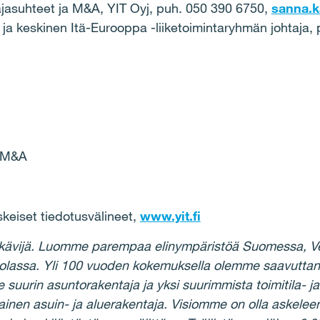
ittajasuhteet ja M&A, YIT Oyj, puh. 050 390 6750,
sanna.ka
t ja keskinen Itä-Eurooppa -liiketoimintaryhmän johtaja,
a M&A
iset tiedotusvälineet,
www.yit.fi
kävijä. Luomme parempaa elinympäristöä Suomessa, Ven
uolassa. Yli 100 vuoden kokemuksella olemme saavutta
rin asuntorakentaja ja yksi suurimmista toimitila- ja 
ainen asuin- ja aluerakentaja. Visiomme on olla askelee