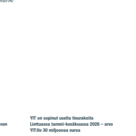
lsinki
YIT on sopinut useita tieurakoita
inen
Liettuassa tammi-kesäkuussa 2026 – arvo
YIT:lle 30 miljoonaa euroa