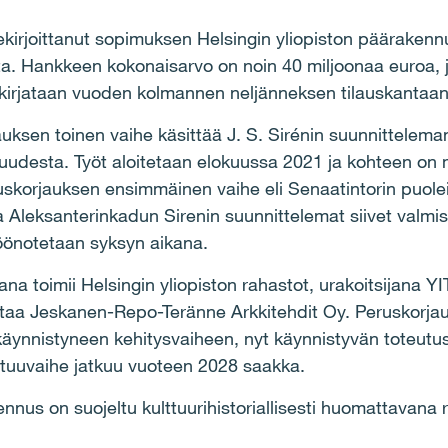
llekirjoittanut sopimuksen Helsingin yliopiston päärake
ta. Hankkeen kokonaisarvo on noin 40 miljoonaa euroa, 
kirjataan vuoden kolmannen neljänneksen tilauskantaan
ksen toinen vaihe käsittää J. S. Sirénin suunnittelem
desta. Työt aloitetaan elokuussa 2021 ja kohteen on 
korjauksen ensimmäinen vaihe eli Senaatintorin puole
a Aleksanterinkadun Sirenin suunnittelemat siivet valm
öönotetaan syksyn aikana.
ana toimii Helsingin yliopiston rahastot, urakoitsijana Y
astaa Jeskanen-Repo-Teränne Arkkitehdit Oy. Peruskorja
äynnistyneen kehitysvaiheen, nyt käynnistyvän toteutu
astuuvaihe jatkuu vuoteen 2028 saakka.
ennus on suojeltu kulttuurihistoriallisesti huomattavana