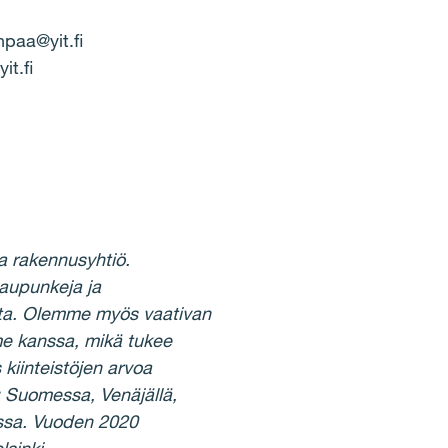
npaa@yit.fi
it.fi
a rakennusyhtiö.
aupunkeja ja
eita. Olemme myös vaativan
e kanssa, mikä tukee
iinteistöjen arvoa
 Suomessa, Venäjällä,
assa. Vuoden 2020