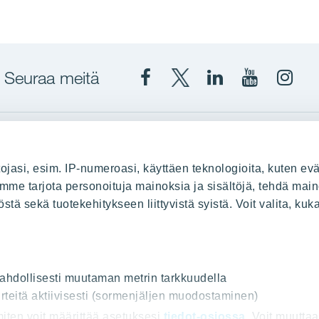
Seuraa meitä
Facebook
X
YIT
YIT
Insta
YIT
YIT
Corporation
Corporati
YIT
Suomi
Suomi
Suom
up
YIT Suomessa
ojasi, esim. IP-numeroasi, käyttäen teknologioita, kuten evä
stä
Myytävät asunnot
oimme tarjota personoituja mainoksia ja sisältöjä, tehdä main
ä sekä tuotekehitykseen liittyvistä syistä. Voit valita, kuk
le
Vuokrattavat toimitilat
Kiinteistösijoittaminen
Infrarakentaminen
uus
Toimitilarakentaminen
 mahdollisesti muutaman metrin tarkkuudella
Teollisuusrakentaminen
rteitä aktiivisesti (sormenjäljen muodostaminen)
 miten voit määrittää asetuksesi
tiedot-osiossa
. Voit muutta