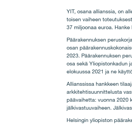
YIT, osana allianssia, on a
toisen vaiheen toteutukses
37 miljoonaa euroa. Hanke 
Päärakennuksen peruskorjau
osan päärakennuskokonaisuu
2023. Päärakennuksen perus
osa sekä Yliopistonkadun j
elokuussa 2021 ja ne käytt
Allianssissa hankkeen tilaaj
arkkitehtisuunnittelusta v
päävaihetta: vuonna 2020 k
jälkivastuuvaiheen. Jälkiv
Helsingin yliopiston päärak