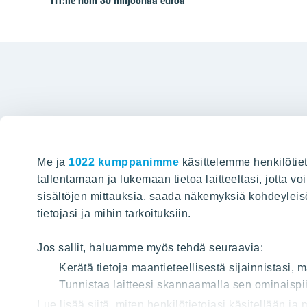
YIT:lle noin 30 miljoonaa euroa
YIT Gro
Me ja
1022 kumppanimme
käsittelemme henkilötiet
Hyvin rakennettu huominen
Tietoa YIT:
tallentamaan ja lukemaan tietoa laitteeltasi, jotta v
sisältöjen mittauksia, saada näkemyksiä kohdeyleisöst
Töihin meil
HAKU
tietojasi ja mihin tarkoituksiin.
Sijoittajat
Projektit
Jos sallit, haluamme myös tehdä seuraavia:
Vastuullis
Kerätä tietoja maantieteellisestä sijainnistasi,
Media
Tunnistaa laitteesi skannaamalla sen ominaispii
Lue lisää siitä, miten henkilötietojasi käsitellään ja