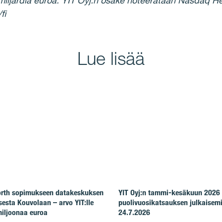
 miljardia euroa. YIT Oyj:n osake noteerataan Nasdaq He
fi
Lue lisää
North sopimukseen datakeskuksen
YIT Oyj:n tammi-kesäkuun 2026
esta Kouvolaan – arvo YIT:lle
puolivuosikatsauksen julkaisem
iljoonaa euroa
24.7.2026