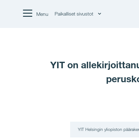
Paikalliset sivustot
Menu
YIT on allekirjoitt
perusko
YIT Helsingin yliopiston päärak