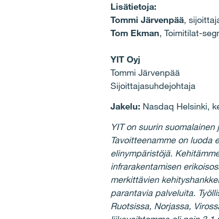
Lisätietoja:
Tommi Järvenpää
, sijoitt
Tom Ekman
, Toimitilat-se
YIT Oyj
Tommi Järvenpää
Sijoittajasuhdejohtaja
Jakelu:
Nasdaq Helsinki, ke
YIT on suurin suomalainen 
Tavoitteenamme on luoda e
elinympäristöjä. Kehitämme
infrarakentamisen erikois
merkittävien kehityshankke
parantavia palveluita. Työ
Ruotsissa, Norjassa, Viross