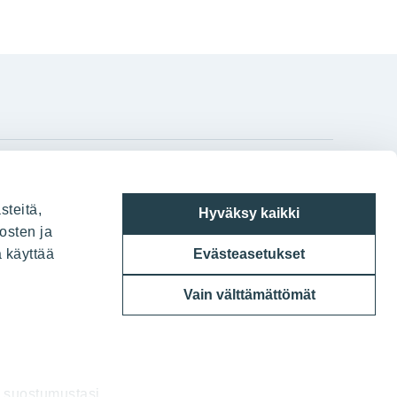
gram
on
i
YIT:n pääkonttori
steitä,
Hyväksy kaikki
Panuntie 11, PL 36, 00620 Helsinki
osten ja
a käyttää
Evästeasetukset
020 433 111
Vain välttämättömät
a suostumustasi