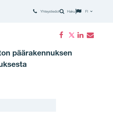
Yhteystiedot
Haku
FI
Facebook
LinkedIn
Email
iston päärakennuksen
tuksesta