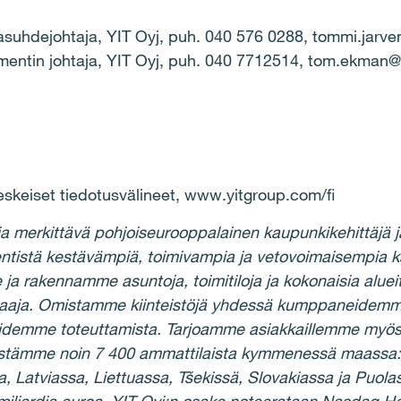
ajasuhdejohtaja, YIT Oyj, puh. 040 576 0288, tommi.jarve
gmentin johtaja, YIT Oyj, puh. 040 7712514, tom.ekman@y
skeiset tiedotusvälineet, www.yitgroup.com/fi
ja merkittävä pohjoiseurooppalainen kaupunkikehittäjä j
ntistä kestävämpiä, toimivampia ja vetovoimaisempia k
 ja rakennamme asuntoja, toimitiloja ja kokonaisia alu
osaaja. Omistamme kiinteistöjä yhdessä kumppaneidemm
idemme toteuttamista. Tarjoamme asiakkaillemme myös k
llistämme noin 7 400 ammattilaista kymmenessä maassa:
a, Latviassa, Liettuassa, Tšekissä, Slovakiassa ja Puol