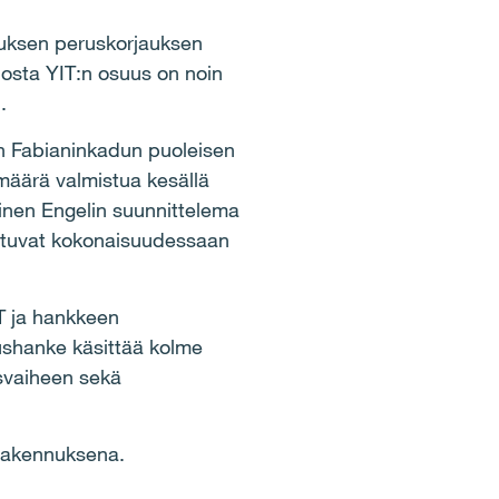
nnuksen peruskorjauksen
josta YIT:n osuus on noin
.
an Fabianinkadun puoleisen
määrä valmistua kesällä
inen Engelin suunnittelema
istuvat kokonaisuudessaan
IT ja hankkeen
ushanke käsittää kolme
svaiheen sekä
 rakennuksena.