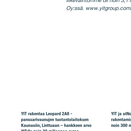
liikevaihtomme oli noin 3,1
Oy:ssä. www.yitgroup.com/
YIT rakentaa Leopard 2A8 -
YIT ja at
panssarivaunujen tuotantolaitoksen
rakentamis
Kaunasiin, Liettuaan – hankkeen arvo
noin 300 m