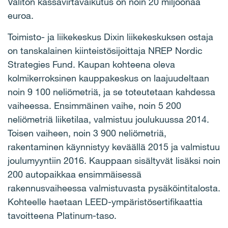
Välitön kassavirtavaikutus on noin 20 miljoonaa
euroa.
Toimisto- ja liikekeskus Dixin liikekeskuksen ostaja
on tanskalainen kiinteistösijoittaja NREP Nordic
Strategies Fund. Kaupan kohteena oleva
kolmikerroksinen kauppakeskus on laajuudeltaan
noin 9 100 neliömetriä, ja se toteutetaan kahdessa
vaiheessa. Ensimmäinen vaihe, noin 5 200
neliömetriä liiketilaa, valmistuu joulukuussa 2014.
Toisen vaiheen, noin 3 900 neliömetriä,
rakentaminen käynnistyy keväällä 2015 ja valmistuu
joulumyyntiin 2016. Kauppaan sisältyvät lisäksi noin
200 autopaikkaa ensimmäisessä
rakennusvaiheessa valmistuvasta pysäköintitalosta.
Kohteelle haetaan LEED-ympäristösertifikaattia
tavoitteena Platinum-taso.