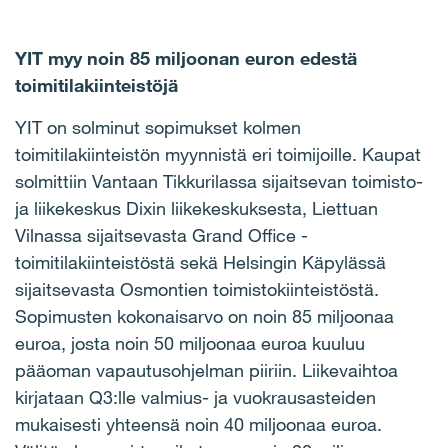
YIT myy noin 85 miljoonan euron edestä
toimitilakiinteistöjä
YIT on solminut sopimukset kolmen
toimitilakiinteistön myynnistä eri toimijoille. Kaupat
solmittiin Vantaan Tikkurilassa sijaitsevan toimisto-
ja liikekeskus Dixin liikekeskuksesta, Liettuan
Vilnassa sijaitsevasta Grand Office -
toimitilakiinteistöstä sekä Helsingin Käpylässä
sijaitsevasta Osmontien toimistokiinteistöstä.
Sopimusten kokonaisarvo on noin 85 miljoonaa
euroa, josta noin 50 miljoonaa euroa kuuluu
pääoman vapautusohjelman piiriin. Liikevaihtoa
kirjataan Q3:lle valmius- ja vuokrausasteiden
mukaisesti yhteensä noin 40 miljoonaa euroa.