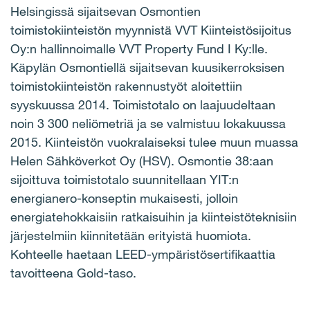
Helsingissä sijaitsevan Osmontien
toimistokiinteistön myynnistä VVT
Kiinteistösijoitus
Oy:n hallinnoimalle VVT Property Fund I Ky:lle
.
Käpylän Osmontiellä sijaitsevan kuusikerroksisen
toimistokiinteistön rakennustyöt aloitettiin
syyskuussa 2014. Toimistotalo on laajuudeltaan
noin 3 300 neliömetriä ja se valmistuu lokakuussa
2015. Kiinteistön vuokralaiseksi tulee muun muassa
Helen Sähköverkot Oy (HSV). Osmontie 38:aan
sijoittuva toimistotalo suunnitellaan YIT:n
energianero-konseptin mukaisesti, jolloin
energiatehokkaisiin ratkaisuihin ja kiinteistöteknisiin
järjestelmiin kiinnitetään erityistä huomiota.
Kohteelle haetaan LEED-ympäristösertifikaattia
tavoitteena Gold-taso.