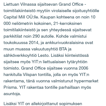
Liettuan Vilnassa sijaitsevan Grand Office -
toimitilakiinteistö myytiin virolaiselle sijoitusyhtiölle
Capital Mill OÜ:lle. Kaupan kohteena on noin 10
000 neliömetrin kokoinen, 21-kerroksinen
toimitilakiinteistö ja sen yhteydessä sijaitsevat
parkkitilat noin 290 autolle. Kohde valmistui
toukokuussa 2014, ja ankkurivuokralaisina ovat
muun muassa vakuutusyhtiö BTA ja
sähköverkkoyhtiö Lesto. Lisäksi kiinteistössä
sijaitsee myös YIT:n liettualaisen tytäryhtiön
toimisto. Grand Office sijaitsee vuonna 2006
hankitulla Vilspan tontilla, jolla on myös YIT:n
rakentama, tänä vuonna valmistunut hypermarket
Prisma. YIT rakentaa tontille parhaillaan myös
asuntoja.
Lisäksi YIT on allekirjoittanut sopimuksen