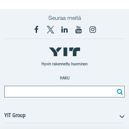
Seuraa meitä
Facebook
X
YIT
YIT
Instagram
YIT
YIT
Corporation
Corporation
YIT
Suomi
Suomi
Suomi
Hyvin rakennettu huominen
HAKU
YIT Group