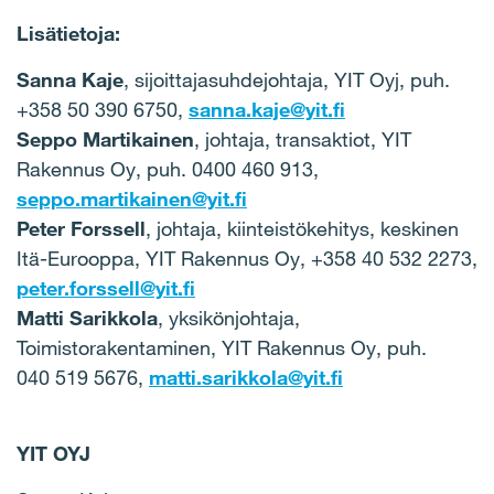
Lisätietoja:
Sanna Kaje
, sijoittajasuhdejohtaja, YIT Oyj, puh.
+358 50 390 6750,
sanna.kaje@yit.fi
Seppo Martikainen
, johtaja, transaktiot, YIT
Rakennus Oy, puh. 0400 460 913,
seppo.martikainen@yit.fi
Peter Forssell
, johtaja, kiinteistökehitys, keskinen
Itä-Eurooppa, YIT Rakennus Oy, +358 40 532 2273,
peter.forssell@yit.fi
Matti Sarikkola
, yksikönjohtaja,
Toimistorakentaminen, YIT Rakennus Oy, puh.
040 519 5676,
matti.sarikkola@yit.fi
YIT OYJ