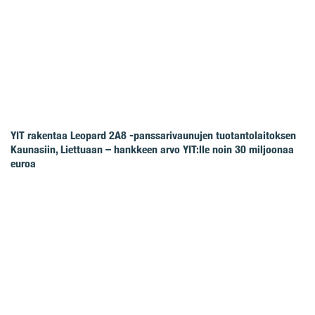
YIT rakentaa Leopard 2A8 -panssarivaunujen tuotantolaitoksen
Kaunasiin, Liettuaan – hankkeen arvo YIT:lle noin 30 miljoonaa
euroa