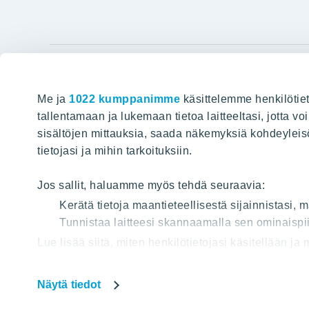
YIT Gro
Me ja
1022 kumppanimme
käsittelemme henkilötiet
Hyvin rakennettu huominen
Tietoa YIT:
tallentamaan ja lukemaan tietoa laitteeltasi, jotta v
sisältöjen mittauksia, saada näkemyksiä kohdeyleisöst
Töihin meil
HAKU
tietojasi ja mihin tarkoituksiin.
Sijoittajat
Projektit
Jos sallit, haluamme myös tehdä seuraavia:
Vastuullis
Kerätä tietoja maantieteellisestä sijainnistasi,
Tunnistaa laitteesi skannaamalla sen ominaispii
Media
Lue lisää siitä, miten henkilötietojasi käsitellään ja
Yhteystied
tai peruuttaa sen milloin vain evästeilmoituksessa.
Näytä tiedot
Käytämme verkkosivuillamme evästeitä, jotta voisimm
Tietos