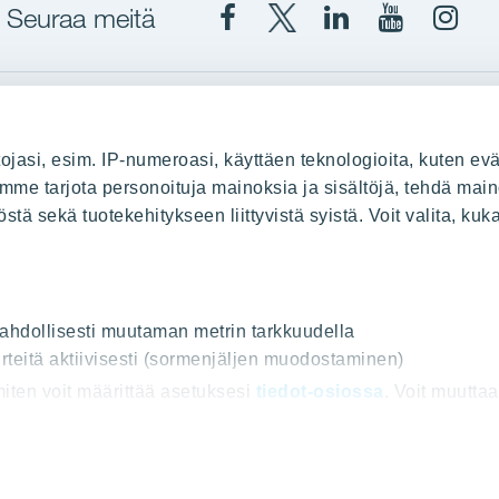
Seuraa meitä
Facebook
X
YIT
YIT
Insta
YIT
YIT
Corporation
Corporati
YIT
Suomi
Suomi
Suom
up
YIT Suomessa
ojasi, esim. IP-numeroasi, käyttäen teknologioita, kuten evä
stä
Myytävät asunnot
oimme tarjota personoituja mainoksia ja sisältöjä, tehdä main
ä sekä tuotekehitykseen liittyvistä syistä. Voit valita, kuk
le
Vuokrattavat toimitilat
Kiinteistösijoittaminen
Infrarakentaminen
uus
Toimitilarakentaminen
 mahdollisesti muutaman metrin tarkkuudella
rteitä aktiivisesti (sormenjäljen muodostaminen)
Teollisuusrakentaminen
 miten voit määrittää asetuksesi
tiedot-osiossa
. Voit muutta
ot
e tarjota sinulle entistäkin parempia sisältöjä ja ominaisu
uoja ja Käyttöehdot
Lähetä meille palautetta
Evästeet
© 202