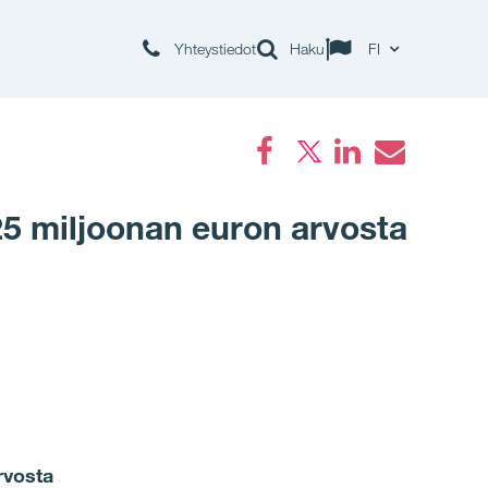
Yhteystiedot
Haku
FI
Facebook
LinkedIn
Email
25 miljoonan euron arvosta
rvosta