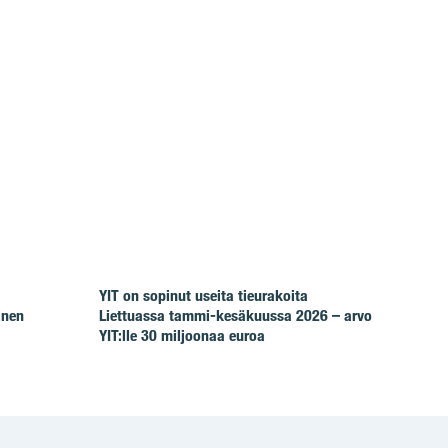
YIT on sopinut useita tieurakoita
inen
Liettuassa tammi-kesäkuussa 2026 – arvo
YIT:lle 30 miljoonaa euroa