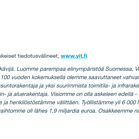
iset tiedotusvälineet,
www.yit.fi
kävijä. Luomme parempaa elinympäristöä Suomessa, Ven
Yli 100 vuoden kokemuksella olemme saavuttaneet vahv
torakentaja ja yksi suurimmista toimitila- ja infrarake
n- ja aluerakentaja. Visiomme on olla askeleen edellä 
a henkilöstöstämme välittäen. Työllistämme yli 6 000 
vaihtomme oli lähes 1,9 miljardia euroa. Osakkeemm