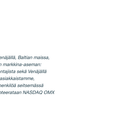
äjällä, Baltian maissa,
an markkina-aseman:
ntajista sekä Venäjällä
- asiakkaistamme,
henkilöä seitsemässä
e noteerataan NASDAQ OMX