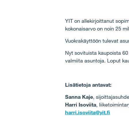
YIT on allekirjoittanut so
kokonaisarvo on noin 25 mi
Vuokrakäyttöön tulevat asu
Nyt sovituista kaupoista 60 
valmiita asuntoja. Loput ka
Lisätietoja antavat:
Sanna Kaje
, sijoittajasuh
Harri Isoviita
, liiketoimin
harri.isoviita@yit.fi