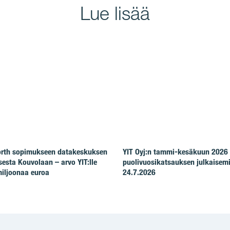
Lue lisää
North sopimukseen datakeskuksen
YIT Oyj:n tammi-kesäkuun 2026
esta Kouvolaan – arvo YIT:lle
puolivuosikatsauksen julkaisem
iljoonaa euroa
24.7.2026