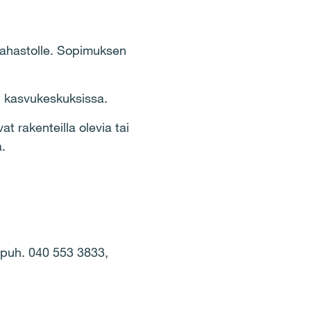
rahastolle. Sopimuksen
n kasvukeskuksissa.
at rakenteilla olevia tai
.
 puh. 040 553 3833,