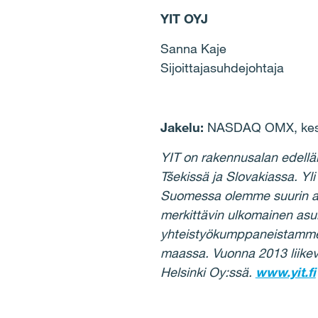
YIT OYJ
Sanna Kaje
Sijoittajasuhdejohtaja
Jakelu:
NASDAQ OMX, keske
YIT on rakennusalan edellä
Tšekissä ja Slovakiassa. 
Suomessa olemme suurin asun
merkittävin ulkomainen asui
yhteistyökumppaneistamme j
maassa. Vuonna 2013 liike
Helsinki Oy:ssä.
www.yit.fi