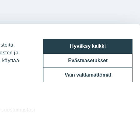
gram
on
i
YIT:n pääkonttori
steitä,
Hyväksy kaikki
Panuntie 11, PL 36, 00620 Helsinki
osten ja
a käyttää
Evästeasetukset
020 433 111
Vain välttämättömät
a suostumustasi
uksia.
6 YIT Oyj