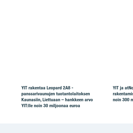
YIT rakentaa Leopard 2A8 -
YIT ja at
panssarivaunujen tuotantolaitoksen
rakentamis
Kaunasiin, Liettuaan – hankkeen arvo
noin 300 m
YIT:lle noin 30 miljoonaa euroa