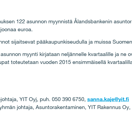
pimuksen 122 asunnon myynnistä Ålandsbankenin asunto
ljoonaa euroa.
nnot sijaitsevat pääkaupunkiseudulla ja muissa Suome
asunnon myynti kirjataan neljännelle kvartaalille ja ne ov
upat toteutetaan vuoden 2015 ensimmäisellä kvartaalilla
dejohtaja, YIT Oyj, puh. 050 390 6750,
sanna.kaje@yit.fi
taryhmän johtaja, Asuntorakentaminen, YIT Rakennus Oy,