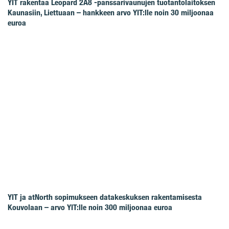
YIT rakentaa Leopard 2A8 -panssarivaunujen tuotantolaitoksen
Kaunasiin, Liettuaan – hankkeen arvo YIT:lle noin 30 miljoonaa
euroa
YIT ja atNorth sopimukseen datakeskuksen rakentamisesta
Kouvolaan – arvo YIT:lle noin 300 miljoonaa euroa