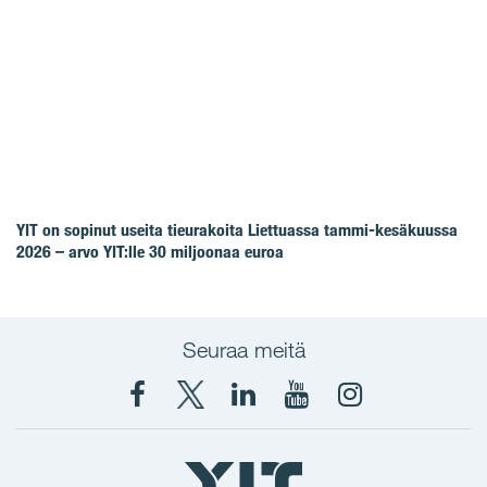
YIT on sopinut useita tieurakoita Liettuassa tammi-kesäkuussa
2026 – arvo YIT:lle 30 miljoonaa euroa
Seuraa meitä
Facebook
X
YIT
YIT
Instagram
YIT
YIT
Corporation
Corporation
YIT