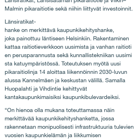
Länsiratikat, Länsisataman pikaraitiotie ja Viikin–
Malmin pikaraitiotie sekä niihin liittyvät investoinnit.
Länsiratikat-
hanke on merkittävä kaupunkikehityshanke,
joka painottuu läntiseen Helsinkiin. Rakentaminen
kattaa raitiotieverkkoon uusimista ja vanhan raitioti
en perusparannusta sekä kunnallistekniikan uusimi
sta katuympäristössä. Toteutuksen myötä uusi
pikaraitiolinja 14 aloittaa liikennöinnin 2030-luvun
alussa Kannelmäen ja keskustan välillä. Samalla
Huopalahti ja Vihdintie kehittyvät
kantakaupunkimaisiksi kaupunkibulevardeiksi.
“On hienoa olla mukana toteuttamassa näin
merkittävää kaupunkikehityshanketta, jossa
rakennetaan monipuolisesti infrastruktuuria tulevien
vuosien kaupunkielämän ja liikkumisen