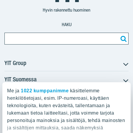
Suomi
Suomi
Suomi
Hyvin rakennettu huominen
HAKU
YIT Group
YIT Suomessa
Tietoa YIT:stä
Töihin meille
Me ja
1022 kumppanimme
käsittelemme
YIT:n pääkonttori
Myytävät asunnot
Sijoittajat
henkilötietojasi, esim. IP-numeroasi, käyttäen
Vuokrattavat toimitilat
teknologioita, kuten evästeitä, tallentamaan ja
Panuntie 11, PL 36, 00620 Helsinki
Projektit
lukemaan tietoa laitteeltasi, jotta voimme tarjota
Kiinteistösijoittaminen
Vastuullisuus
personoituja mainoksia ja sisältöjä, tehdä mainosten
020 433 111
Infrarakentaminen
Media
ja sisältöjen mittauksia, saada näkemyksiä