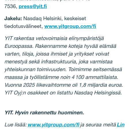
7536,
press@yit.fi
Jakelu:
Nasdaq Helsinki, keskeiset
tiedotusvälineet,
www.yitgroup.com/fi
YIT rakentaa vetovoimaisia elinympäristöjä
Euroopassa. Rakennamme koteja hyvää elämää
varten, tiloja, joissa ihmiset ja yritykset voivat
menestyä sekä infrastruktuuria, joka varmistaa
yhteiskunnan toimivuuden. Toimimme seitsemässä
maassa ja työllistämme noin 4 100 ammattilaista.
Vuonna 2025 liikevaihtomme oli 1,8 miljardia euroa.
YIT Oyj:n osakkeet on listattu Nasdaq Helsingissä.
YIT. Hyvin rakennettu huominen.
Lue lisää:
www.yitgroup.com/fi
ja seuraa meitä
Lin