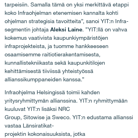
tarpeisiin. Samalla tämä on yksi merkittävä etappi
koko Infraohjelman etenemisen kannalta kohti
ohjelman strategisia tavoitteita”, sanoi YIT:n Infra-
segmentin johtaja
Aleksi Laine
. ”YIT:llä on vahva
kokemus vaativista kaupunkiympäristöjen
infraprojekteista, ja tuomme hankkeeseen
osaamisemme raitiotierakentamisesta,
kunnallistekniikasta sekä kaupunkitilojen
kehittämisestä tiiviissä yhteistyössä
allianssikumppaneiden kanssa.”
Infraohjelma Helsingissä toimii kahden
yritysryhmittymän allianssina. YIT:n ryhmittymään
kuuluvat YIT:n lisäksi NRC
Group, Sitowise ja Sweco. YIT:n edustama allianssi
vastaa Länsiratikat-
projektin kokonaisuuksista, jotka