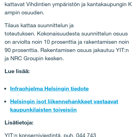
kattavat Vihdintien ympäristön ja kantakaupungin K
ampin osuuden.
Tilaus kattaa suunnittelun ja
toteutuksen. Kokonaisuudesta suunnittelun osuus
on arviolta noin 10 prosenttia ja rakentamisen noin
90 prosenttia. Rakentamisen osuus jakautuu YIT:n
ja NRC Groupin kesken.
Lue lisää:
Infraohjelma Helsingin tiedote
Helsingin isot liikennehankkeet vastaavat
kaupunkilaisten toiveisiin
Lisätietoja:
YIT:n konserniviestintä, puh. 044 743