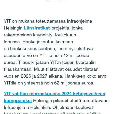
YIT on mukana toteuttamassa Infraohjelma
Helsingin
Länsiratikat
-projektia, jonka
rakentaminen käynnistyi toukokuun
lopussa. Hanke jakautuu kolmeen
eri hankekokonaisuuteen, josta nyt tilattava
osuuden arvo on YIT:lle noin 12 miljoonaa
euroa. Tilaus kirjataan YIT:n toisen kvartaalin
tilauskantaan. Muut tilattavat osuudet tilataan
vuosien 2026 ja 2027 aikana. Hankkeen koko arvo
YIT:lle on yhteensä noin 62 miljoonaa euroa.
YIT valittiin marraskuussa 2024 kehitysvaiheen
kumppaniksi
Helsingin pikaraitioteitä toteuttavaan
Infraohjelma Helsinkiin. Ohjelmaan kuuluvat