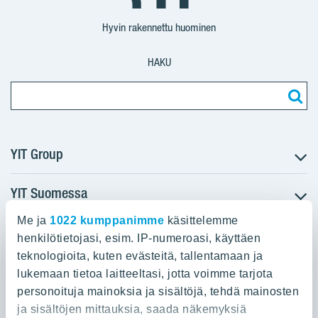
Suomi
Suomi
Suomi
Hyvin rakennettu huominen
HAKU
YIT Group
YIT Suomessa
Tietoa YIT:stä
Töihin meille
Me ja
1022 kumppanimme
käsittelemme
YIT:n pääkonttori
Myytävät asunnot
Sijoittajat
henkilötietojasi, esim. IP-numeroasi, käyttäen
Vuokrattavat toimitilat
teknologioita, kuten evästeitä, tallentamaan ja
Panuntie 11, PL 36, 00620 Helsinki
Projektit
lukemaan tietoa laitteeltasi, jotta voimme tarjota
Kiinteistösijoittaminen
Vastuullisuus
personoituja mainoksia ja sisältöjä, tehdä mainosten
020 433 111
Infrarakentaminen
Media
ja sisältöjen mittauksia, saada näkemyksiä