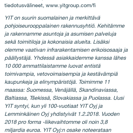
tiedotusvälineet, www.yitgroup.com/fi
YIT on suurin suomalainen ja merkittävä
pohjoiseurooppalainen rakennusyhtiö. Kehitämme
ja rakennamme asuntoja ja asumisen palveluja
sekä toimitiloja ja kokonaisia alueita. Lisäksi
olemme vaativan infrarakentamisen erikoisosaaja ja
päällystäjä. Yhdessä asiakkaidemme kanssa lähes
10 000 ammattilaistamme luovat entistä
toimivampia, vetovoimaisempia ja kestävämpiä
kaupunkeja ja elinympäristöjä. Toimimme 11
maassa: Suomessa, Venäjällä, Skandinaviassa,
Baltiassa, Tšekissä, Slovakiassa ja Puolassa. Uusi
YIT syntyi, kun yli 100-vuotiaat YIT Oyj ja
Lemminkäinen Oyj yhdistyivät 1.2.2018. Vuoden
2018 pro forma -liikevaihtomme oli noin 3,8
miljardia euroa. YIT Oyj:n osake noteerataan