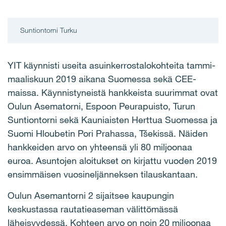
Suntiontorni Turku
YIT käynnisti useita asuinkerrostalokohteita tammi-
maaliskuun 2019 aikana Suomessa sekä CEE-
maissa. Käynnistyneistä hankkeista suurimmat ovat
Oulun Asematorni, Espoon Peurapuisto, Turun
Suntiontorni sekä Kauniaisten Herttua Suomessa ja
Suomi Hloubetin Pori Prahassa, Tšekissä. Näiden
hankkeiden arvo on yhteensä yli 80 miljoonaa
euroa. Asuntojen aloitukset on kirjattu vuoden 2019
ensimmäisen vuosineljänneksen tilauskantaan.
Oulun Asemantorni 2 sijaitsee kaupungin
keskustassa rautatieaseman välittömässä
läheisyydessä. Kohteen arvo on noin 20 miljoonaa