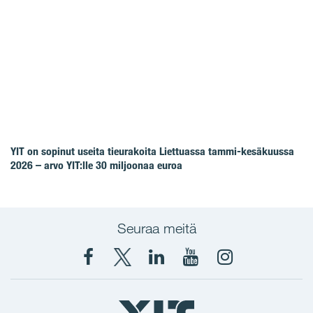
YIT on sopinut useita tieurakoita Liettuassa tammi-kesäkuussa
2026 – arvo YIT:lle 30 miljoonaa euroa
Seuraa meitä
Facebook
X
YIT
YIT
Instagram
YIT
YIT
Corporation
Corporation
YIT