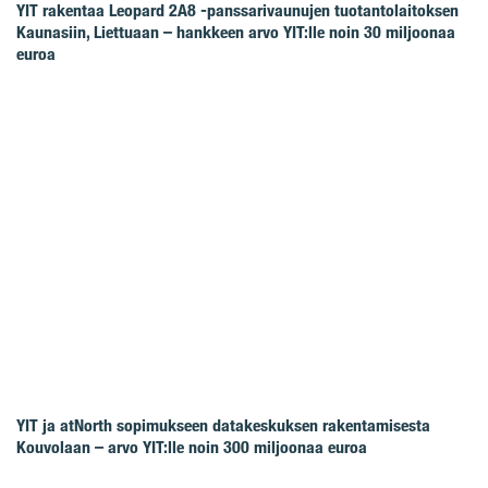
YIT rakentaa Leopard 2A8 -panssarivaunujen tuotantolaitoksen
Kaunasiin, Liettuaan – hankkeen arvo YIT:lle noin 30 miljoonaa
euroa
YIT ja atNorth sopimukseen datakeskuksen rakentamisesta
Kouvolaan – arvo YIT:lle noin 300 miljoonaa euroa