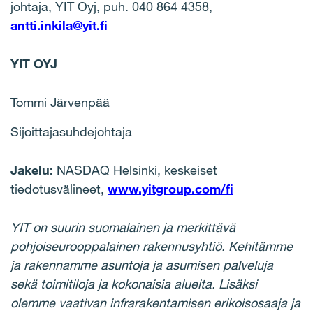
johtaja, YIT Oyj, puh. 040 864 4358,
antti.inkila@yit.fi
YIT OYJ
Tommi Järvenpää
Sijoittajasuhdejohtaja
Jakelu:
NASDAQ Helsinki, keskeiset
tiedotusvälineet,
www.yitgroup.com/fi
YIT on suurin suomalainen ja merkittävä
pohjoiseurooppalainen rakennusyhtiö. Kehitämme
ja rakennamme asuntoja ja asumisen palveluja
sekä toimitiloja ja kokonaisia alueita. Lisäksi
olemme vaativan infrarakentamisen erikoisosaaja ja