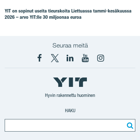
YIT on sopinut useita tieurakoita Liettuassa tammi-kesäkuussa
2026 – arvo YIT:lle 30 miljoonaa euroa
Seuraa meitä
Facebook
X
YIT
YIT
Instagram
YIT
YIT
Corporation
Corporation
YIT
Suomi
Suomi
Suomi
Hyvin rakennettu huominen
HAKU