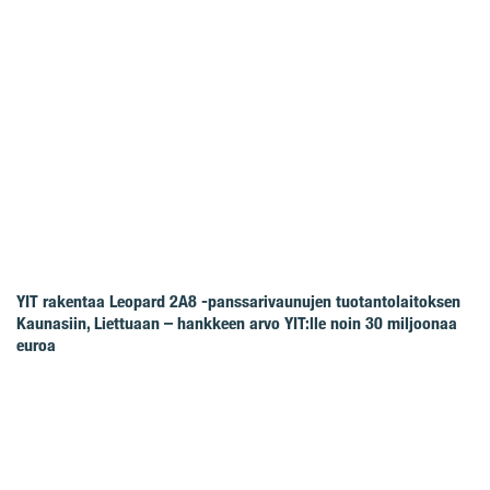
YIT rakentaa Leopard 2A8 -panssarivaunujen tuotantolaitoksen
Kaunasiin, Liettuaan – hankkeen arvo YIT:lle noin 30 miljoonaa
euroa