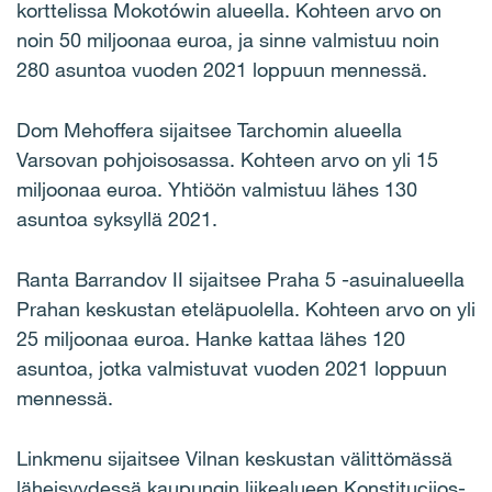
korttelissa Mokot
ó
win alueella. Kohteen arvo on
noin 50 miljoonaa euroa, ja sinne valmistuu noin
280 asuntoa vuoden 2021 loppuun mennessä.
Dom Mehoffera sijaitsee Tarchomin alueella
Varsovan pohjoisosassa. Kohteen arvo on yli 15
miljoonaa euroa. Yhtiöön valmistuu lähes 130
asuntoa syksyllä 2021.
Ranta Barrandov II sijaitsee Praha 5 -asuinalueella
Prahan keskustan eteläpuolella. Kohteen arvo on yli
25 miljoonaa euroa. Hanke kattaa lähes 120
asuntoa, jotka valmistuvat vuoden 2021 loppuun
mennessä.
Linkmenu sijaitsee Vilnan keskustan välittömässä
läheisyydessä kaupungin liikealueen
Konstitucijos-