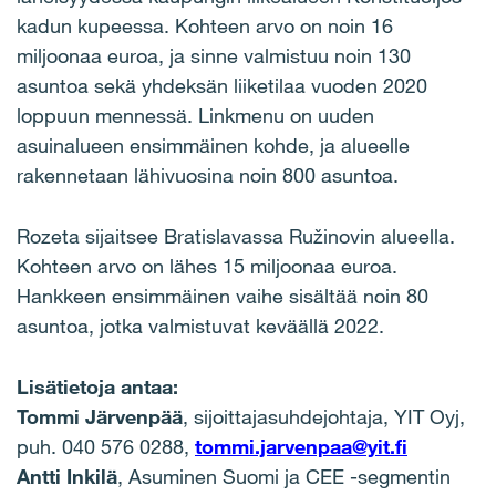
kadun kupeessa. Kohteen arvo on noin 16
miljoonaa euroa, ja sinne valmistuu noin 130
asuntoa sekä yhdeksän liiketilaa vuoden 2020
loppuun mennessä. Linkmenu on uuden
asuinalueen ensimmäinen kohde, ja alueelle
rakennetaan lähivuosina noin 800 asuntoa.
Rozeta sijaitsee Bratislavassa Ružinovin alueella.
Kohteen arvo on lähes 15 miljoonaa euroa.
Hankkeen ensimmäinen vaihe sisältää noin 80
asuntoa, jotka valmistuvat keväällä 2022.
Lisätietoja antaa:
Tommi Järvenpää
, sijoittajasuhdejohtaja, YIT Oyj,
puh. 040 576 0288,
tommi.jarvenpaa@yit.fi
Antti Inkilä
, Asuminen Suomi ja CEE -segmentin