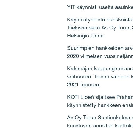
YIT käynnisti useita asuin
Käynnistyneistä hankkeista 
Tšekissä sekä As Oy Turun 
Helsingin Linna.
Suurimpien hankkeiden arvo
2020 viimeisen vuosineljän
Kalamajan kaupunginosassa 
vaiheessa. Toisen vaiheen 
2021 lopussa.
KOTI Libeň sijaitsee Prahan 
käynnistetty hankkeen ensi
As Oy Turun Suntionkulma s
koostuvan suositun korttel