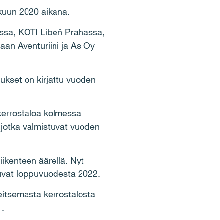
kuun 2020 aikana.
rossa, KOTI Libeň Prahassa,
aan Aventuriini ja As Oy
ukset on kirjattu vuoden
kerrostaloa kolmessa
 jotka valmistuvat vuoden
iikenteen äärellä. Nyt
tuvat loppuvuodesta 2022.
itsemästä kerrostalosta
1.