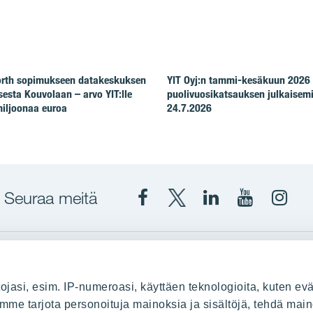
North sopimukseen datakeskuksen
YIT Oyj:n tammi-kesäkuun 2026
esta Kouvolaan – arvo YIT:lle
puolivuosikatsauksen julkaisem
iljoonaa euroa
24.7.2026
Seuraa meitä
Facebook
X
YIT
YIT
Insta
YIT
YIT
Corporation
Corporati
YIT
Suomi
Suomi
Suom
up
YIT Suomessa
ojasi, esim. IP-numeroasi, käyttäen teknologioita, kuten evä
stä
Myytävät asunnot
oimme tarjota personoituja mainoksia ja sisältöjä, tehdä main