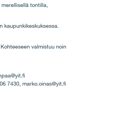
rellisellä tontilla,
stön kaupunkikeskuksessa.
. Kohteeseen valmistuu noin
npaa@yit.fi
06 7430, marko.oinas@yit.fi