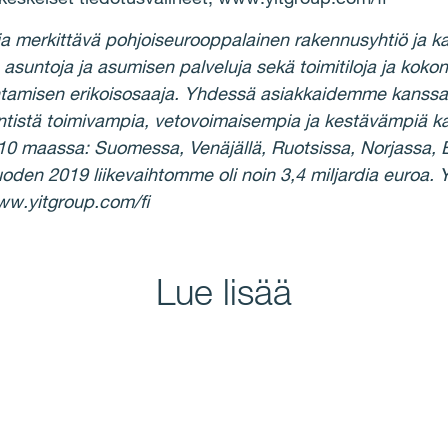
ja merkittävä pohjoiseurooppalainen rakennusyhtiö ja ka
ntoja ja asumisen palveluja sekä toimitiloja ja kokonai
ntamisen erikoisosaaja. Yhdessä asiakkaidemme kanssa
tistä toimivampia, vetovoimaisempia ja kestävämpiä k
10 maassa: Suomessa, Venäjällä, Ruotsissa, Norjassa, B
oden 2019 liikevaihtomme oli noin 3,4 miljardia euroa.
ww.yitgroup.com/fi
Lue lisää