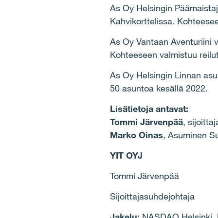
As Oy Helsingin Päämaistaja
Kahvikorttelissa. Kohteesee
As Oy Vantaan Aventuriini v
Kohteeseen valmistuu reilu
As Oy Helsingin Linnan asun
50 asuntoa kesällä 2022.
Lisätietoja antavat:
Tommi Järvenpää
, sijoitt
Marko Oinas
, Asuminen Su
YIT OYJ
Tommi Järvenpää
Sijoittajasuhdejohtaja
Jakelu:
NASDAQ Helsinki, k