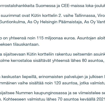
kerrrostalohankkeita Suomessa ja CEE-maissa loka-joulu
suurimmat ovat Kütin korttelin 2. vaihe Tallinnassa, Vi
Suntionkulma, As Oy Helsingin Päämaistaja, As Oy Vant
 on yhteensä noin 115 miljoonaa euroa. Asuntojen aloit
neksen tilauskantaan.
sijaitsevaan Kütin kortteliin rakentuu seitsemän asuin
kolme kerrostaloa sisältävät yhteensä lähes 80 asuntoa,
keskustan liepeillä, erinomaisten palvelujen ja julkisen l
mmäinen vaihe sisältää noin 120 asuntoa, jotka valmis
ijaitsee Nummen kaupunginosassa ja se viimeistelee se
in. Kohteeseen valmistuu lähes 70 asuntoa keväällä 202