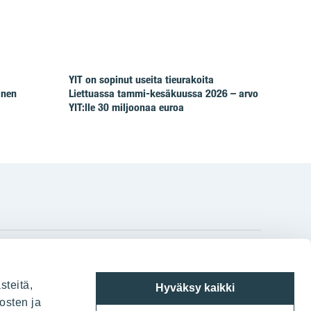
YIT on sopinut useita tieurakoita
inen
Liettuassa tammi-kesäkuussa 2026 – arvo
YIT:lle 30 miljoonaa euroa
gram
on
i
YIT:n pääkonttori
steitä,
Hyväksy kaikki
Panuntie 11, PL 36, 00620 Helsinki
osten ja