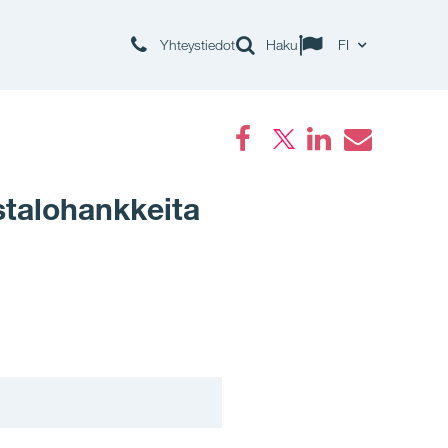
Yhteystiedot
Haku
FI
Facebook
LinkedIn
Email
stalohankkeita