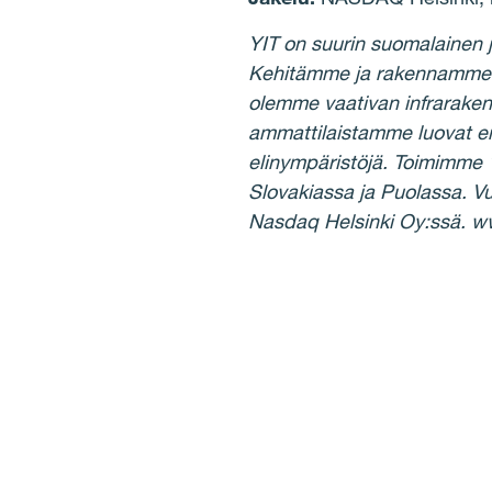
YIT on suurin suomalainen 
Kehitämme ja rakennamme asu
olemme vaativan infrarake
ammattilaistamme luovat en
elinympäristöjä. Toimimme 
Slovakiassa ja Puolassa. Vu
Nasdaq Helsinki Oy:ssä. w