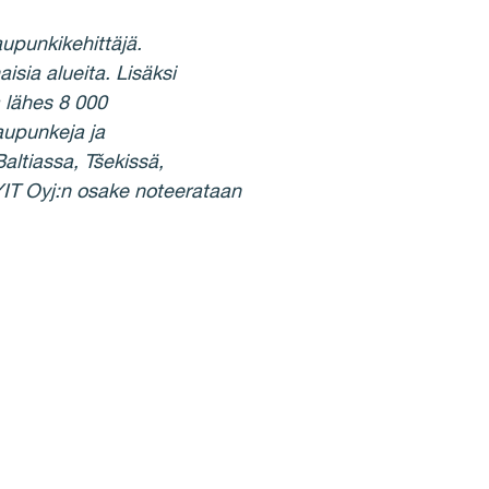
upunkikehittäjä.
sia alueita. Lisäksi
 lähes 8 000
aupunkeja ja
altiassa, Tšekissä,
 YIT Oyj:n osake noteerataan