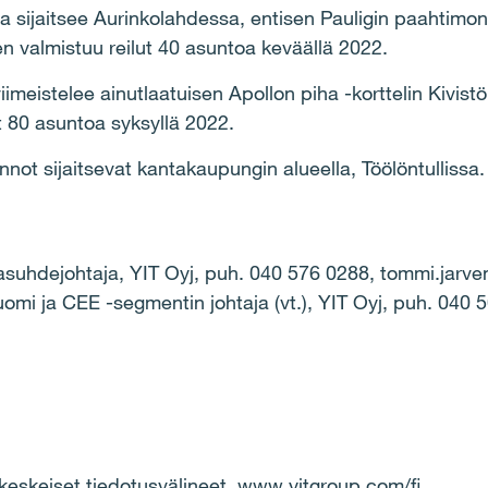
 sijaitsee Aurinkolahdessa, entisen Pauligin paahtimon me
n valmistuu reilut 40 asuntoa keväällä 2022.
iimeistelee ainutlaatuisen Apollon piha -korttelin Kivi
t 80 asuntoa syksyllä 2022.
not sijaitsevat kantakaupungin alueella, Töölöntullissa
ajasuhdejohtaja, YIT Oyj, puh. 040 576 0288, tommi.jarve
omi ja CEE -segmentin johtaja (vt.), YIT Oyj, puh. 040 5
eskeiset tiedotusvälineet, www.yitgroup.com/fi