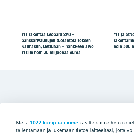
YIT rakentaa Leopard 2A8 -
YIT ja at
panssarivaunujen tuotantolaitoksen
rakentamis
Kaunasiin, Liettuaan – hankkeen arvo
noin 300 m
YIT:lle noin 30 miljoonaa euroa
YIT Gro
Me ja
1022 kumppanimme
käsittelemme henkilötiet
Hyvin rakennettu huominen
Tietoa YIT:
tallentamaan ja lukemaan tietoa laitteeltasi, jotta v